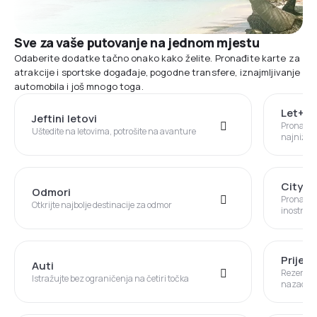
Sve za vaše putovanje na jednom mjestu
Odaberite dodatke tačno onako kako želite. Pronađite karte za
atrakcije i sportske događaje, pogodne transfere, iznajmljivanje
automobila i još mnogo toga.
Let+Ho
Jeftini letovi
Pronađite
Uštedite na letovima, potrošite na avanture
najniže c
City B
Odmori
Pronađite
Otkrijte najbolje destinacije za odmor
inostran
Prijev
Auti
Rezerviši
Istražujte bez ograničenja na četiri točka
nazad