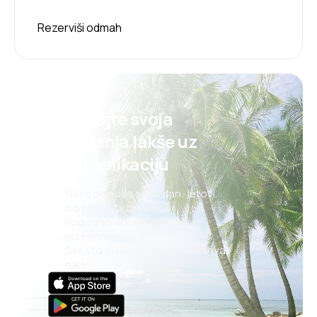
Rezerviši odmah
Planirajte svoja
putovanja lakše uz
našu aplikaciju
Nove ponude svaki dan: letovi,
odmori, city break-ovi
Pogodno upravljanje
rezervacijama
Sve što je bitno, uvijek na dohvat
ruke!