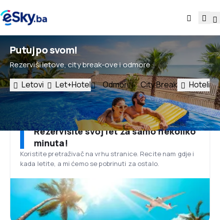
Putuj po svom!
Rezerviši letove, city break-ove i odmore
Letovi
Let+Hotel
Odmori
City Break
Hoteli
Rezervišite svoj let za samo nekoliko
minuta!
Koristite pretraživač na vrhu stranice. Recite nam gdje i
kada letite, a mi ćemo se pobrinuti za ostalo.