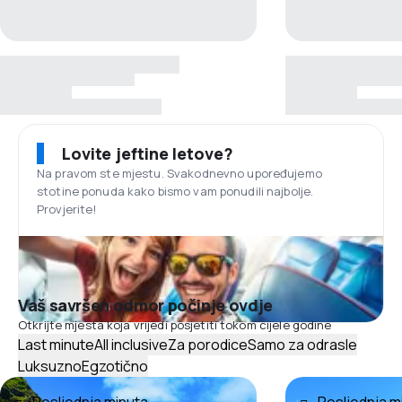
Lovite jeftine letove?
Na pravom ste mjestu. Svakodnevno upoređujemo
stotine ponuda kako bismo vam ponudili najbolje.
Provjerite!
Vaš savršen odmor počinje ovdje
Otkrijte mjesta koja vrijedi posjetiti tokom cijele godine
Last minute
All inclusive
Za porodice
Samo za odrasle
Luksuzno
Egzotično