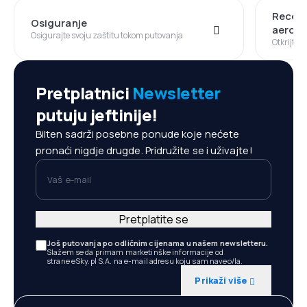
Recenz
Osiguranje
aerod
Osigurajte svoju zaštitu tokom putovanja
Otkrijte 
Pretplatnici
Newsletter
putuju jeftinije!
Bilten sadrži posebne ponude koje nećete
pronaći nigdje drugde. Pridružite se i uživajte!
Vaš e-mail
Pretplatite se
Još putovanja po odličnim cijenama u našem newsletteru.
Slažem se da primam marketinške informacije od
strane eSky.pl S.A. na e-mail adresu koju sam naveo/la.
Prikaži više