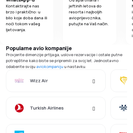
Od apartmana i
Kontaktirajte nas
jeftinih letova do
brzo i praktično: u
resorta i najboljih
bilo koje doba dana ili
avioprijevoznika,
noći tokom vašeg
putujte na Vaš način.
ljetovanja.
Popularne avio kompanije
Provjerite dimenzije prtljaga, uslove rezervacije i ostale putne
potrepštine kako biste se pripremili za svoj let. Jednostavno
odaberite svoju
aviokompaniju
u nastavku.
Wizz Air
Turkish Airlines