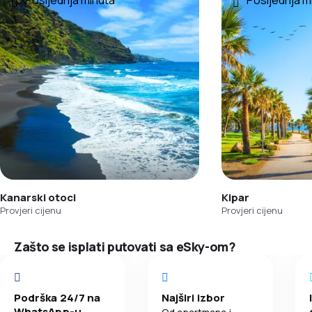
Posljednja minuta
Posljednja m
Kanarski otoci
Kipar
Provjeri cijenu
Provjeri cijenu
Zašto se isplati putovati sa eSky-om?
Podrška 24/7 na
Najširi izbor
WhatsApp-u