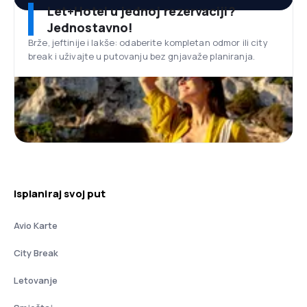
Let+Hotel u jednoj rezervaciji?
Jednostavno!
Brže, jeftinije i lakše: odaberite kompletan odmor ili city
break i uživajte u putovanju bez gnjavaže planiranja.
Isplaniraj svoj put
Avio Karte
City Break
Letovanje