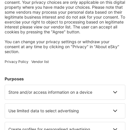
Preuzmi aplikaciju
i planiraj putovanja
Isplaniraj svoj put
Avio Karte
City Break
Letovanje
Smještaj
Let+Hotel
Hoteli
Parking
Transfer
Atrakcije