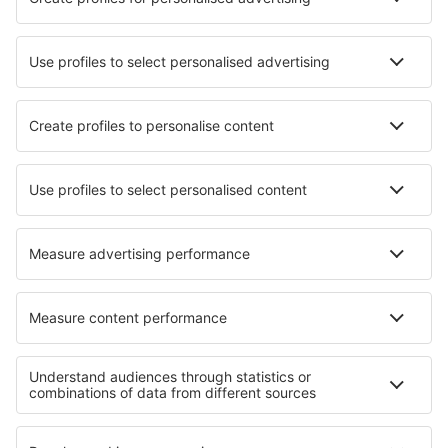
Saznaj više
Mobilna aplikacija
Avio kompanije
Wizz Air
Ryanair
Pegasus Airlines
Turkish Airlines
Air Serbia
O eSky
Opšti uslovi
Moje rezervacije
Politika Privatnosti
Pomoć i kontakt