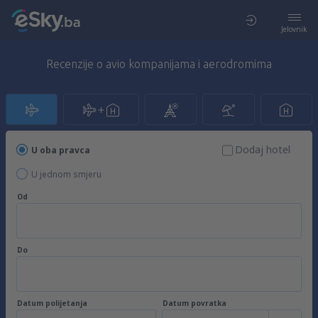
Jelovnik
Recenzije o avio kompanijama i aerodromima
Dodaj hotel
U oba pravca
U jednom smjeru
Od
Do
Datum polijetanja
Datum povratka