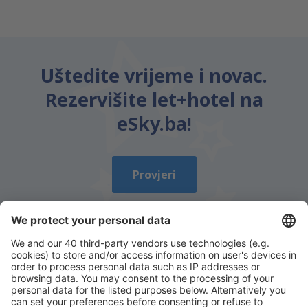
Uštedite vrijeme i novac.
Rezervišite let+hotel na
eSky.ba!
Provjeri