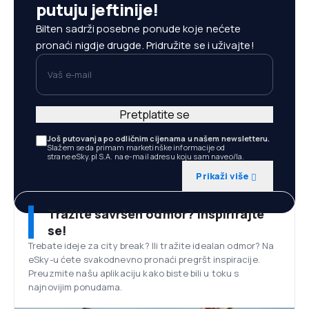
putuju jeftinije!
Bilten sadrži posebne ponude koje nećete
pronaći nigdje drugde. Pridružite se i uživajte!
Vaš e-mail
Pretplatite se
Još putovanja po odličnim cijenama u našem newsletteru.
Slažem se da primam marketinške informacije od
strane eSky.pl S.A. na e-mail adresu koju sam naveo/la.
Prikaži više
Tražite savršen odmor? Inspirirajte
se!
Trebate ideje za city break? Ili tražite idealan odmor? Na
eSky-u ćete svakodnevno pronaći pregršt inspiracije.
Preuzmite našu aplikaciju kako biste bili u toku s
najnovijim ponudama.