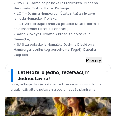
• SWISS – samo za polaske iz Frankfurta, Minhena,
Beograda, Tokija, Beča i Katanije,
• LOT – (osim u Hamburgu i Štutgartu) za letove
između Nemačke i Poljske,
• TAP Air Portugal samo za polaske iz Diseldorfa ili
sa aerodroma Hitrou u Londonu,
• Adria Airways i Croatia Airlines za polaske iz
Nemačke,
• SAS za polaske iz Nemačke (osim iz Diseldorfa,
Hamburga, berlinskog aerodroma Tegel), Dubaija i
Zagreba.
Flota
Proširi
Lufthansa Group ima drugu po veličini flotu na svetu.
Sastoji se od skoro 300 aviona. Airbus A380-800,
Let+Hotel u jednoj rezervaciji?
A340-600, A340-300, A330-300 i Boeing 747-8, 747-
Jednostavno!
400, BBJ 737-800 IGW koriste se za
Brže, jeftinije i lakše: odaberite kompletan odmor ili city
interkontinentalne letove. Na relacijama srednje
break i uživajte u putovanju bez gnjavaže planiranja.
udaljenosti koriste se Airbus A321-100 / 200, A320-
200, A319-100 i Boeing 737-500, 737-300. Embraer
ERJ-195 i ERJ-190 kao i Bombardier CRJ900 i CRJ700
lete na najkraćim relacijama.
Frankfurtski aerodrom