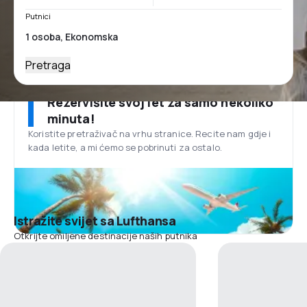
Putnici
Pretraga
Rezervišite svoj let za samo nekoliko
minuta!
Koristite pretraživač na vrhu stranice. Recite nam gdje i
kada letite, a mi ćemo se pobrinuti za ostalo.
Istražite svijet sa Lufthansa
Otkrijte omiljene destinacije naših putnika