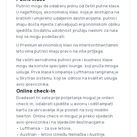
Putnici mogu da odaberu jednu od četiri putne klase.
U najjeftinijoj, ekonomskoj klasi, koja je dostupna na
kratkim i umjereno udaljenim destinacijama, putnici
imaju dosta mjesta zahvaljujući ergonomskom obliku
sjedišta. Dodatnu udobnost pružaju nasloni za ruke
koji se mogu podešavati.
U Premium ekonomskoj klasi na interkontinentalnim
letovima putnici imaju pravo na više prtljaga.
Na većini aerodroma putnici prve i business klase
mogu da koriste specijalni lounge, koji pruža mnoge
usluge. Prva klasa kompanije Lufthansa rangirana je
u Skytrax sistemu, koji se odnosi na kvalitet usluga
avio-prevoznika.
Online check-in
Dvadeset tri sata prije polijetanja moguć je onlien
check-in, odabrati sjedište u avionu i odštampati
kartu za ukrcavanje ili je poslati na svoj mobilni
telefon. Online check-in moguć je preko sljedećih
avio-prevoznika i na sljedećim destinacijama:
• Lufthansa – za sve letove,
• Austrian – letovi između Nemačke i Austrije,