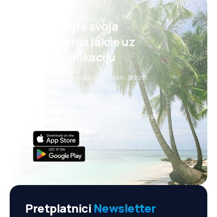
Planirajte svoja
putovanja lakše uz
našu aplikaciju
Nove ponude svaki dan: letovi,
odmori, city break-ovi
Pogodno upravljanje
rezervacijama
Sve što je bitno, uvijek na dohvat
ruke!
Pretplatnici
Newsletter