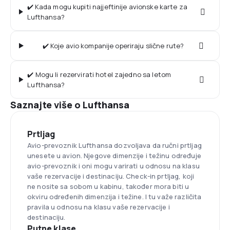
✔️ Kada mogu kupiti najjeftinije avionske karte za
Lufthansa?
✔️ Koje avio kompanije operiraju slične rute?
✔️ Mogu li rezervirati hotel zajedno sa letom
Lufthansa?
Saznajte više o Lufthansa
Prtljag
Avio-prevoznik Lufthansa dozvoljava da ručni prtljag
unesete u avion. Njegove dimenzije i težinu određuje
avio-prevoznik i oni mogu varirati u odnosu na klasu
vaše rezervacije i destinaciju. Check-in prtljag, koji
ne nosite sa sobom u kabinu, također mora biti u
okviru određenih dimenzija i težine. I tu važe različita
pravila u odnosu na klasu vaše rezervacije i
destinaciju.
Putne klase