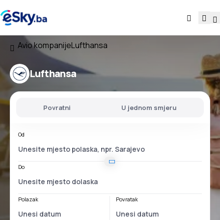
Avio kompanije
Lufthansa
Lufthansa
Povratni
U jednom smjeru
Od
Do
Polazak
Povratak