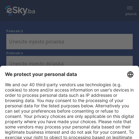
Jelovnik
Polazak iz
Dolazak u
Pretraga