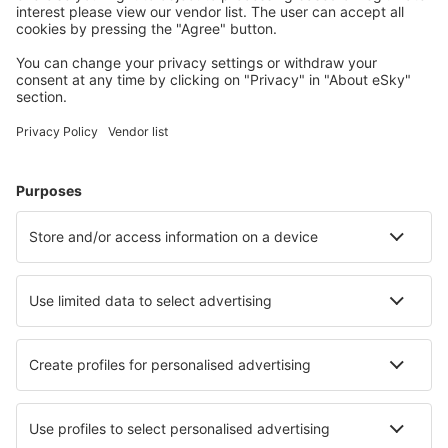
Trenutno imamo tehniške
poteškoće
Pokušajte osvježiti stranicu, možda smo ih već riješili.
Osvježi stranicu