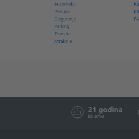
Automobili
Ka
Ponude
In
Osiguranje
FA
Parking
Transfer
Atrakcije
21 godina
iskustva