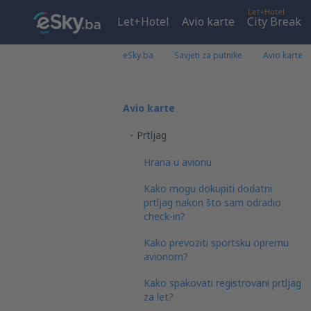
Let+Hotel
Let+Hotel
Avio karte
City Break
eSky.ba
Savjeti za putnike
Avio karte
Avio karte
Prtljag
Hrana u avionu
Kako mogu dokupiti dodatni
prtljag nakon što sam odradio
check-in?
Kako prevoziti sportsku opremu
avionom?
Kako spakovati registrovani prtljag
za let?