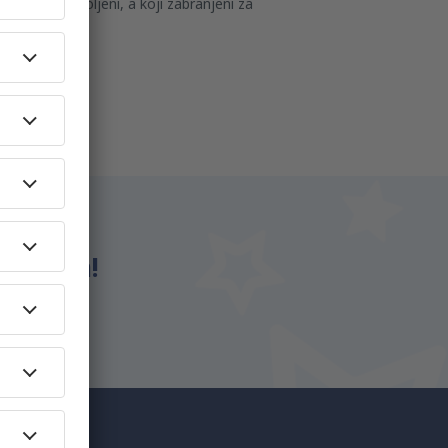
redmeti dozvoljeni, a koji zabranjeni za
ansportom. D
eSky.ba!