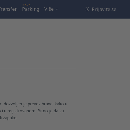
Novo
Transfer
Parking
Više
Prijavite se
m dozvoljen je prevoz hrane, kako u
 i u registrovanom. Bitno je da su
di zapako