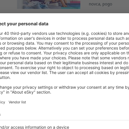
novca, pogo
Prtljag: ograničenj
u:
Avio karte
Odabrali ste destinacij
sad sa prtljagom? Pre
treba da provjer
Šta smijete unijet
u:
Avio karte
Zbog sigurnosnih r