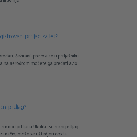
istrovani prtljag za let?
predati, čekirani) prevozi se u prtljažniku
ka na aerodrom možete ga predati avio
čni prtljag?
ručnog prtljaga Ukoliko se ručni prtljag
ći način, može se uštedjeti dosta