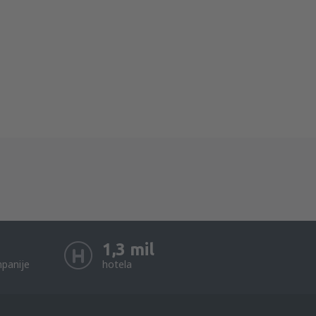
1,3 mil
panije
hotela