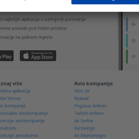
anja
 najboljih aplikacija u kategoriji putovanja
nevne ponude pod Vašim prstima
ervacije na jednom mjestu
znaj više
Avio kompanije
bilna aplikacija
Wizz Air
dar letova
Ryanair
io kompanije
Pegasus Airlines
cionalne aviokompanije
Turkish Airlines
cenzije aviokompanije
Air Serbia
rodromi
Eurowings
cenzije aerodroma
Air Montenegro