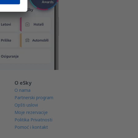
O eSky
O nama
Partnerski program
Opšti uslovi
Moje rezervacije
Politika Privatnosti
Pomoć i kontakt