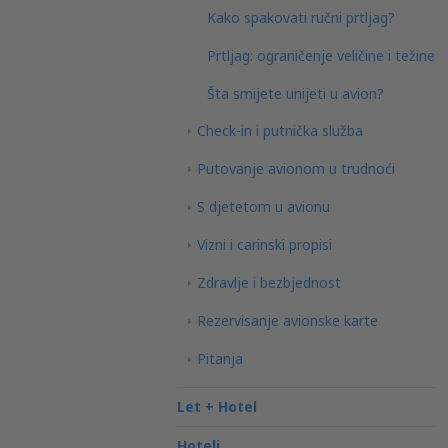
Kako spakovati ručni prtljag?
Prtljag: ograničenje veličine i težine
Šta smijete unijeti u avion?
Check-in i putnička služba
Putovanje avionom u trudnoći
S djetetom u avionu
Vizni i carinski propisi
Zdravlje i bezbjednost
Rezervisanje avionske karte
Pitanja
Let + Hotel
Hoteli