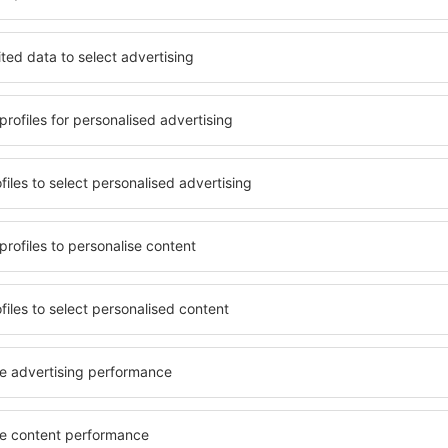
određeno je koji su p
prevoz vazdušnim tr
Uštedite vrijeme i novac.
Rezervišite let+hotel na 
Provjeri