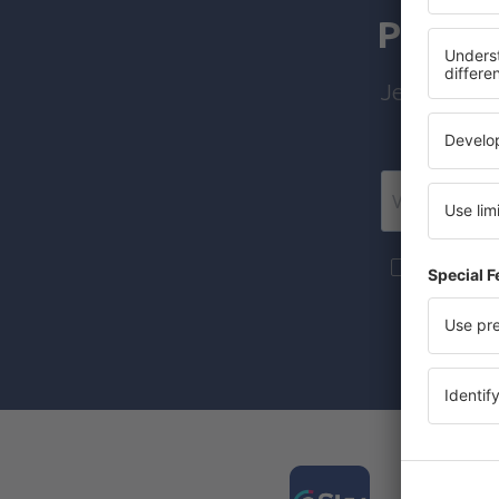
Pretpl
Jeftini leto
Još putova
informacije 
Označenje c
se vaši ličn
Preuz