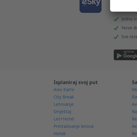
putov
Jedna od
Nove d
Sve rez
Isplaniraj svoj put
Sa
Avio Karte
Mo
City Break
Ra
Letovanje
Av
Smještaj
Na
Let+Hotel
Re
Pretraživanje letova
Ae
Hoteli
Re