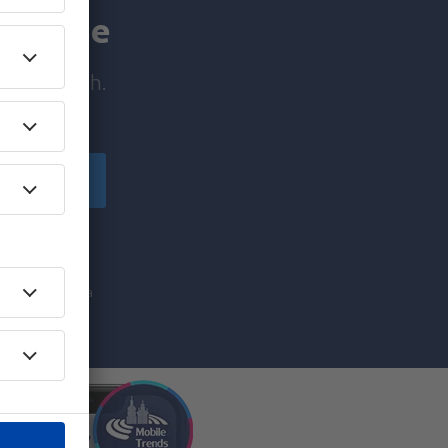
a manje
e prije svih.
ačuvajte
ketinške
da prihvatate da