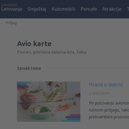
Let+Hotel
Letovanje
Smještaj
Automobili
Ponude
Atrakcije
Prtljag
Avio karte
Povraci, promena datuma leta, žalba
Spisak tema
Hrana u avionu
u:
Avio karte
Pri putovanju aviono
ručnom prtljagu, tako
prehrambeni proizvo