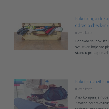
Kako mogu dokupi
odradio check-in?
u:
Avio karte
Ponekad se, dok ste 
sve stvari koje ste p
stanu u prtljag te vel
Kako prevoziti s
u:
Avio karte
Avio kompanije nude
Zavisno od prevozni
registrovanog prtljaga