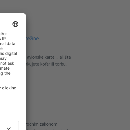
e veličine i težine
u i rezervisali avionske karte ... ali šta
 nego što spakujete kofer ili torbu,
i u avion?
azloga, međunarodnim zakonom