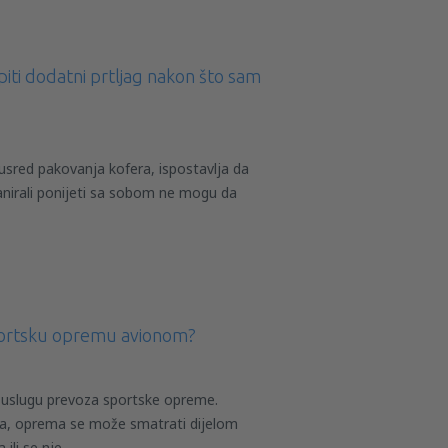
ti dodatni prtljag nakon što sam
usred pakovanja kofera, ispostavlja da
lanirali ponijeti sa sobom ne mogu da
portsku opremu avionom?
 uslugu prevoza sportske opreme.
ka, oprema se može smatrati dijelom
 ili se nje