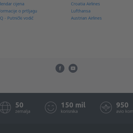
lendar cijena
Croatia Airlines
formacije o prtljagu
Lufthansa
Q - Putnički vodič
Austrian Airlines
50
150 mil
950
zemalja
korisnika
avio kom