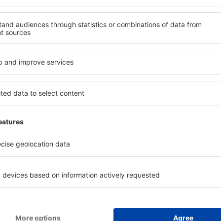
atnici e-letaka putuju više z
vi, city breaks, odmori - primite jedinstvene ponud
Šaljemo samo najbolje, putnička riječ!
S
nja po odličnim cijenama u našem newsletteru.
Slažem se da primam mar
od strane eSky.pl S.A. na e-mail adresu koju sam naveo/la.
heckboxa, unošenje e-mail adrese i i odabir „Sačuvajte” (sveukupno) označava 
i podaci obrađuju
mi aplikaciju
i planiraj