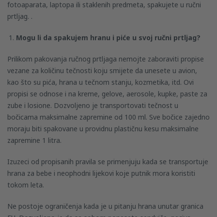
fotoaparata, laptopa ili staklenih predmeta, spakujete u ručni
prtljag. .
Mogu li da spakujem hranu i piće u svoj ručni prtljag?
Prilikom pakovanja ručnog prtljaga nemojte zaboraviti propise
vezane za količinu tečnosti koju smijete da unesete u avion,
kao što su pića, hrana u tečnom stanju, kozmetika, itd. Ovi
propisi se odnose i na kreme, gelove, aerosole, kupke, paste za
zube i losione. Dozvoljeno je transportovati tečnost u
bočicama maksimalne zapremine od 100 ml. Sve bočice zajedno
moraju biti spakovane u providnu plastičnu kesu maksimalne
zapremine 1 litra.
Izuzeci od propisanih pravila se primenjuju kada se transportuje
hrana za bebe i neophodni lijekovi koje putnik mora koristiti
tokom leta.
Ne postoje ograničenja kada je u pitanju hrana unutar granica