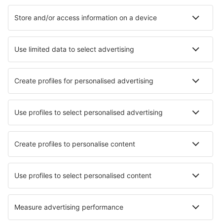
Smještaj
Let+Hotel
Hoteli
Parking
Transfer
Atrakcije
Saznaj više
Mobilna aplikacija
Avio kompanije
Wizz Air
Ryanair
Pegasus Airlines
Turkish Airlines
Air Serbia