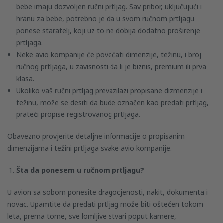
bebe imaju dozvoljen ručni prtljag. Sav pribor, uključujući i
hranu za bebe, potrebno je da u svom ručnom prtljagu
ponese staratelj, koji uz to ne dobija dodatno proširenje
prtljaga.
Neke avio kompanije će povećati dimenzije, težinu, i broj
ručnog prtljaga, u zavisnosti da li je biznis, premium ili prva
klasa.
Ukoliko vaš ručni prtljag prevazilazi propisane dizmenzije i
težinu, može se desiti da bude označen kao predati prtljag,
prateći propise registrovanog prtljaga.
Obavezno provjerite detaljne informacije o propisanim
dimenzijama i težini prtljaga svake avio kompanije.
Šta da ponesem u ručnom prtljagu?
U avion sa sobom ponesite dragocjenosti, nakit, dokumenta i
novac. Upamtite da predati prtljag može biti oštećen tokom
leta, prema tome, sve lomljive stvari poput kamere,