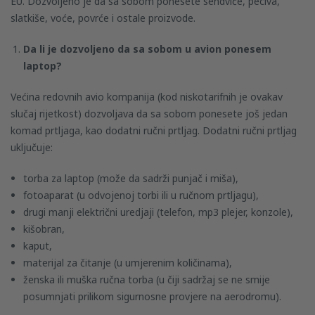
EU. Dozvoljeno je da sa sobom ponesete sendviče, peciva,
slatkiše, voće, povrće i ostale proizvode.
Da li je dozvoljeno da sa sobom u avion ponesem
laptop?
Većina redovnih avio kompanija (kod niskotarifnih je ovakav
slučaj rijetkost) dozvoljava da sa sobom ponesete još jedan
komad prtljaga, kao dodatni ručni prtljag. Dodatni ručni prtljag
uključuje:
torba za laptop (može da sadrži punjač i miša),
fotoaparat (u odvojenoj torbi ili u ručnom prtljagu),
drugi manji električni uredjaji (telefon, mp3 plejer, konzole),
kišobran,
kaput,
materijal za čitanje (u umjerenim količinama),
ženska ili muška ručna torba (u čiji sadržaj se ne smije
posumnjati prilikom sigurnosne provjere na aerodromu).