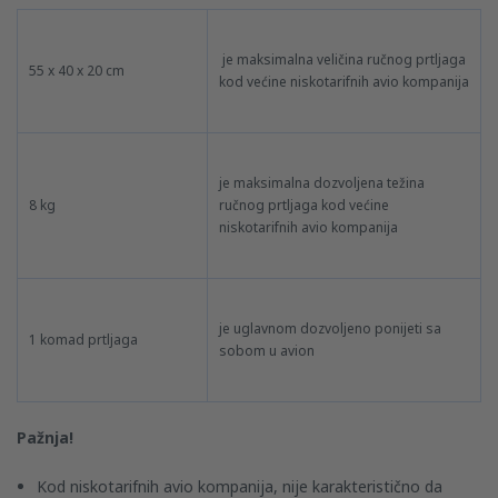
je maksimalna veličina ručnog prtljaga
55 x 40 x 20 cm
kod većine niskotarifnih avio kompanija
je maksimalna dozvoljena težina
8 kg
ručnog prtljaga kod većine
niskotarifnih avio kompanija
je uglavnom dozvoljeno ponijeti sa
1 komad prtljaga
sobom u avion
Pažnja!
Kod niskotarifnih avio kompanija, nije karakteristično da