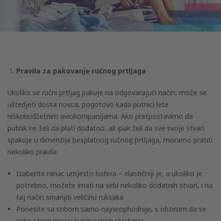
Pravila za pakovanje ručnog prtljaga
Ukoliko se ručni prtljag pakuje na odgovarajući način, može se
uštedjeti dosta novca, pogotovo kada putnici lete
niskobudžetnim aviokompanijama. Ako pretpostavimo da
putnik ne želi da plati dodatno, ali ipak želi da sve svoje stvari
spakuje u dimenzije besplatnog ručnog prtljaga, moramo pratiti
nekoliko pravila:
Izaberite ranac umjesto kofera – elastičniji je, a ukoliko je
potrebno, možete imati na sebi nekoliko dodatnih stvari, i na
taj način smanjiti veličinu ruksaka
Ponesite sa sobom samo najneophodnije, s obzirom da se
neke stvari mogu kupiti nakon slijetanja