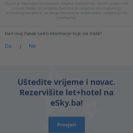
Članak je napravljen korištenjem umjetne inteligencije. Savjeti i preporuke
u ovom članku i povezanim člancima su isključivo informativnog i
pomoćnog karaktera i ne mogu biti osnova za bilo kakve zahtjeve protiv
{siteName}.
Da li ovaj članak sadrži informacije koje ste tražili?
Da
Ne
|
Po mom mišljenu, ovaj članak:
Je nejasan
Uštedite vrijeme i novac.
Sadrži netačne informacije
Rezervišite let+hotel na
Ne objašnjava tematiku
Je previše dug
eSky.ba!
Pošalji
Provjeri