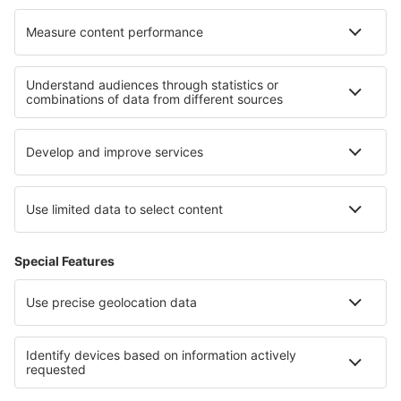
O eSky
Opšti uslovi
Moje rezervacije
Politika Privatnosti
Pomoć i kontakt
Lokacije
Internacionalna stranica
eSky.eu
eSky.com
eDestinos.com