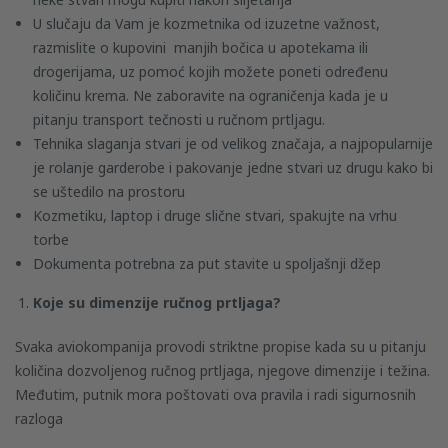
U slučaju da Vam je kozmetnika od izuzetne važnost,
razmislite o kupovini manjih bočica u apotekama ili
drogerijama, uz pomoć kojih možete poneti određenu
količinu krema. Ne zaboravite na ograničenja kada je u
pitanju transport tečnosti u ručnom prtljagu.
Tehnika slaganja stvari je od velikog značaja, a najpopularnije
je rolanje garderobe i pakovanje jedne stvari uz drugu kako bi
se uštedilo na prostoru
Kozmetiku, laptop i druge slične stvari, spakujte na vrhu
torbe
Dokumenta potrebna za put stavite u spoljašnji džep
Koje su dimenzije ručnog prtljaga?
Svaka aviokompanija provodi striktne propise kada su u pitanju
količina dozvoljenog ručnog prtljaga, njegove dimenzije i težina.
Međutim, putnik mora poštovati ova pravila i radi sigurnosnih
razloga