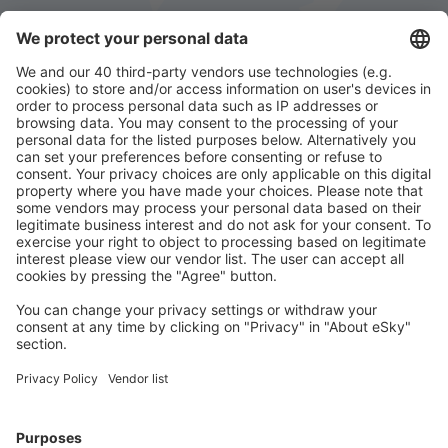
Preuzmi aplikaciju
i planiraj putovanja
Isplaniraj svoj put
Avio Karte
City Break
Letovanje