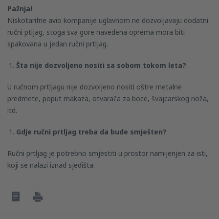
Pažnja!
Niskotarifne avio kompanije uglavnom ne dozvoljavaju dodatni
ručni ptljag, stoga sva gore navedena oprema mora biti
spakovana u jedan ručni prtljag.
Šta nije dozvoljeno nositi sa sobom tokom leta?
U ručnom prtljagu nije dozvoljeno nositi oštre metalne
predmete, poput makaza, otvarača za boce, švajcarskog noža,
itd.
Gdje ručni prtljag treba da bude smješten?
Ručni prtljag je potrebno smjestiti u prostor namijenjen za isti,
koji se nalazi iznad sjedišta.