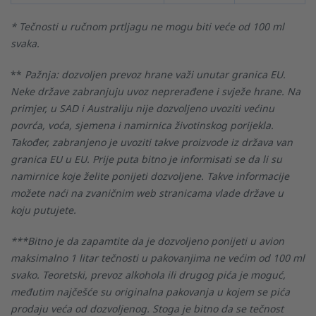
* Tečnosti u ručnom prtljagu ne mogu biti veće od 100 ml
svaka.
**
Pažnja: dozvoljen prevoz hrane važi unutar granica EU.
Neke države zabranjuju uvoz neprerađene i svježe hrane. Na
primjer, u SAD i Australiju nije dozvoljeno uvoziti većinu
povrća, voća, sjemena i namirnica životinskog porijekla.
Također, zabranjeno je uvoziti takve proizvode iz država van
granica EU u EU. Prije puta bitno je informisati se da li su
namirnice koje želite ponijeti dozvoljene. Takve informacije
možete naći na zvaničnim web stranicama vlade države u
koju putujete.
***Bitno je da zapamtite da je dozvoljeno ponijeti u avion
maksimalno 1 litar tečnosti u pakovanjima ne većim od 100 ml
svako. Teoretski, prevoz alkohola ili drugog pića je moguć,
međutim najčešće su originalna pakovanja u kojem se pića
prodaju veća od dozvoljenog. Stoga je bitno da se tečnost