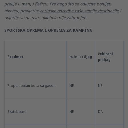
prelije u manju flašicu. Pre nego što se odlučite ponijeti
alkohol, provjerite
carinske odredbe vaše zemlje destinacije
i
uvjerite se da uvoz alkohola nije zabranjen.
SPORTSKA OPREMA I OPREMA ZA KAMPING
čekirani
Predmet
ručni prtljag
prtljag
Propan-butan boca sa gasom
NE
NE
Skateboard
NE
DA