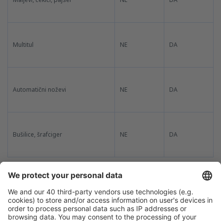
Multitul
NE
DA
Automatični noževi
NE
DA
Bušilice, šrafciger
NE
DA
ORUŽJE