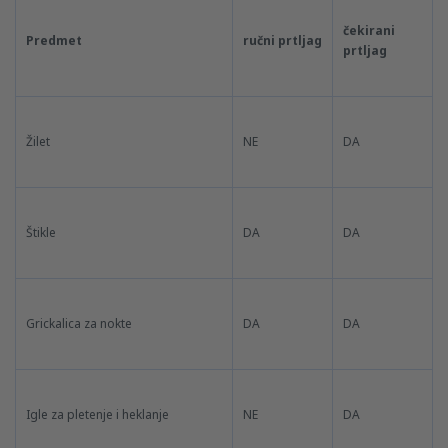
čekirani
Predmet
ručni prtljag
prtljag
Žilet
NE
DA
Štikle
DA
DA
Grickalica za nokte
DA
DA
Igle za pletenje i heklanje
NE
DA