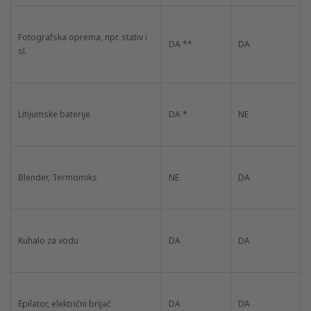
Fotografska oprema, npr. stativ i
DA **
DA
sl.
Litijumske baterije
DA *
NE
Blender, Termomiks
NE
DA
Kuhalo za vodu
DA
DA
Epilator, električni brijač
DA
DA