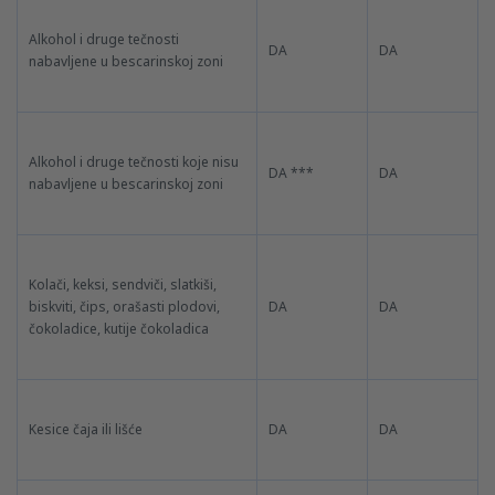
Alkohol i druge tečnosti
DA
DA
nabavljene u bescarinskoj zoni
Alkohol i druge tečnosti koje nisu
DA ***
DA
nabavljene u bescarinskoj zoni
Kolači, keksi, sendviči, slatkiši,
biskviti, čips, orašasti plodovi,
DA
DA
čokoladice, kutije čokoladica
Kesice čaja ili lišće
DA
DA