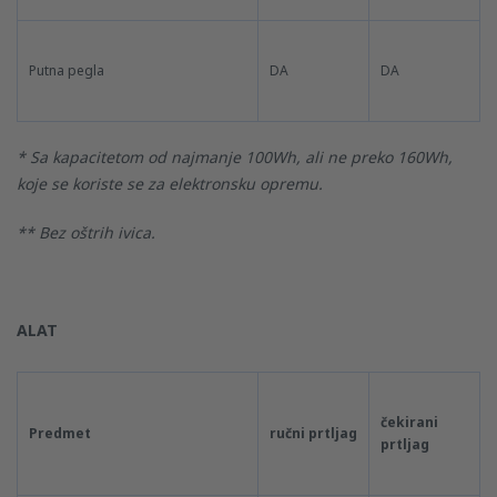
Putna pegla
DA
DA
* Sa kapacitetom od najmanje 100Wh, ali ne preko 160Wh,
koje se koriste se za elektronsku opremu.
** Bez oštrih ivica.
ALAT
čekirani
Predmet
ručni prtljag
prtljag