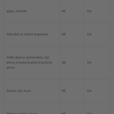
pijuci, mačete
NE
DA
Mali alat sa oštrim krajevima
NE
DA
Veliki dijelovi automobila, npr.
ploče pritiska kvačila ili kočione
NE
DA
ploče
Žičano uže, lisice
NE
DA
Maljevi, čekići, pajser
NE
DA