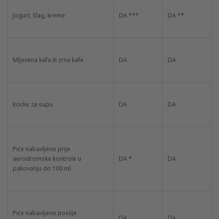
Jogurt, šlag, kreme
DA ***
DA **
Mljevena kafa ili zrna kafe
DA
DA
Kocke za supu
DA
DA
Piće nabavljeno prije
aerodromske kontrole u
DA *
DA
pakovanju do 100 ml
Piće nabavljeno poslije
DA
DA