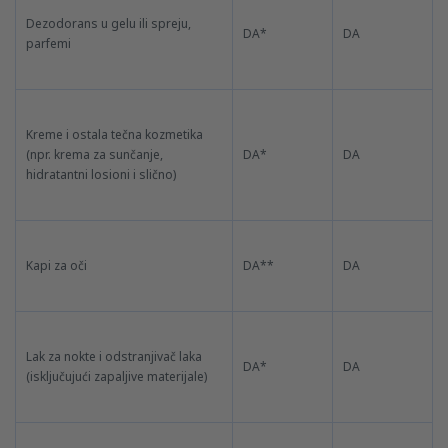
Dezodorans u gelu ili spreju,
DA*
DA
parfemi
Kreme i ostala tečna kozmetika
(npr. krema za sunčanje,
DA*
DA
hidratantni losioni i slično)
Kapi za oči
DA**
DA
Lak za nokte i odstranjivač laka
DA*
DA
(isključujući zapaljive materijale)