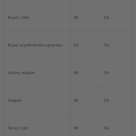
Brijači i žileti
NE
DA
Brijači za jednokratnu upotrebu
DA
DA
Noževi, makaze
NE
DA
Skalpeli
NE
DA
Šprice i igle
NE
DA