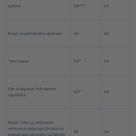
Lijekovi
DA***
DA
Brijači za jednokratnu upotrebu
DA
DA
Tečni sapun
DA*
DA
Ulje za kupanje, hidratantne
DA*
DA
supstance
Brijači i žileti sa zaštićenim
oštricama (isključujući brijače za
NE
DA
jednokratnu upotrebu sa fabrički