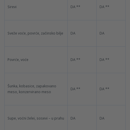
Sirevi
DA **
DA **
Sveže voće, povrće, začinsko bilje
DA
DA
Povrće, voće
DA **
DA **
Šunka, kobasice, zapakovano
DA **
DA **
meso, konzervirano meso
Supe, voćni želei, sosevi – u prahu
DA
DA