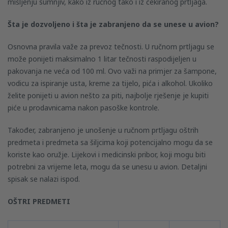
mišljenju sumnjiv, kako iz ručnog tako i iz čekiranog prtljaga.
Šta je dozvoljeno i šta je zabranjeno da se unese u avion?
Osnovna pravila važe za prevoz tečnosti. U ručnom prtljagu se
može ponijeti maksimalno 1 litar tečnosti raspodijeljen u
pakovanja ne veća od 100 ml. Ovo važi na primjer za šampone,
vodicu za ispiranje usta, kreme za tijelo, pića i alkohol. Ukoliko
želite ponijeti u avion nešto za piti, najbolje rješenje je kupiti
piće u prodavnicama nakon pasoške kontrole.
Također, zabranjeno je unošenje u ručnom prtljagu oštrih
predmeta i predmeta sa šiljcima koji potencijalno mogu da se
koriste kao oružje. Lijekovi i medicinski pribor, koji mogu biti
potrebni za vrijeme leta, mogu da se unesu u avion. Detaljni
spisak se nalazi ispod.
OŠTRI PREDMETI