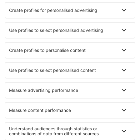
Samostreli
NE
DA
Teleskopska palica
NE
DA
Pištolj, puška
NE
DA *
Oprema za klanje životinja
NE
DA *
*
Pažnja: Prevoz bilo koje vrste oružja mora biti prijavljen
aviokompaniji za vrijeme check-ina.