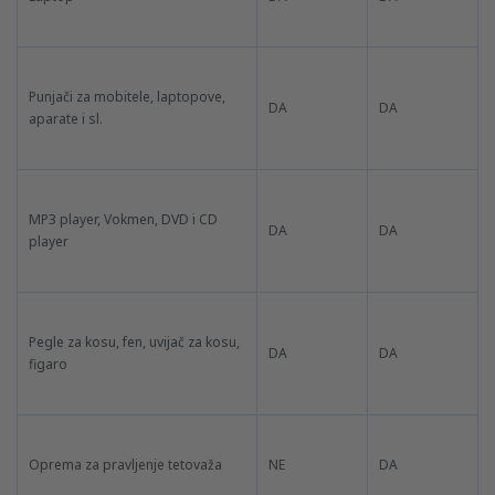
Punjači za mobitele, laptopove,
DA
DA
aparate i sl.
MP3 player, Vokmen, DVD i CD
DA
DA
player
Pegle za kosu, fen, uvijač za kosu,
DA
DA
figaro
Oprema za pravljenje tetovaža
NE
DA