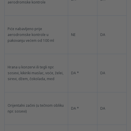
aerodromske kontrole
Piće nabavljeno prije
aerodromske kontrole u
NE
DA
pakovanju većem od 100 ml
Hrana u konzervi ili tegli npr.
sosevi, kikiriki maslac, voće, želei,
DA *
DA
sirevi, džem, čokolada, med
Orijentalni začini (u tečnom obliku
DA *
DA
npr. sosevi)