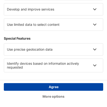
ZAPALJIVE MATERIJE I EKSPLOZIVI
čekirani
Predmet
ručni prtljag
prtljag
Detonatori, osigurači
NE
NE
Dinamit
NE
NE
Vatromet, baklje, petarde
NE
NE