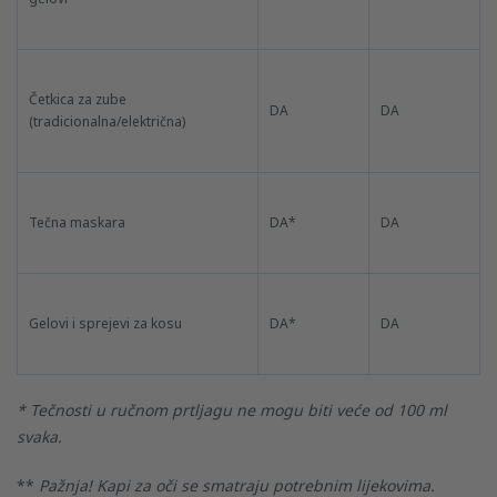
Četkica za zube
DA
DA
(tradicionalna/električna)
Tečna maskara
DA*
DA
Gelovi i sprejevi za kosu
DA*
DA
* Tečnosti u ručnom prtljagu ne mogu biti veće od 100 ml
svaka.
**
Pažnja! Kapi za oči se smatraju potrebnim lijekovima.