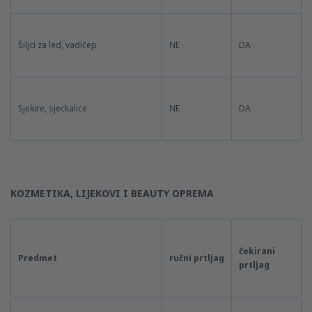
Šiljci za led, vadičep
NE
DA
Sjekire, sjeckalice
NE
DA
KOZMETIKA, LIJEKOVI I BEAUTY OPREMA
čekirani
Predmet
ručni prtljag
prtljag