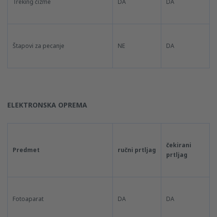
Treking čizme
DA
DA
Štapovi za pecanje
NE
DA
ELEKTRONSKA OPREMA
čekirani
Predmet
ručni prtljag
prtljag
Fotoaparat
DA
DA