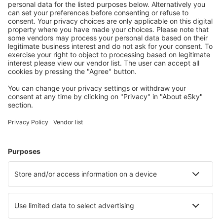
čekirani
Predmet
ručni prtljag
prtljag
Municija, meci, dimne bombe
NE
DA*
Kuglageri, sačmare
NE
DA *
Oružje borilačkih vještina
NE
DA
Puhaljke, praćke
NE
DA