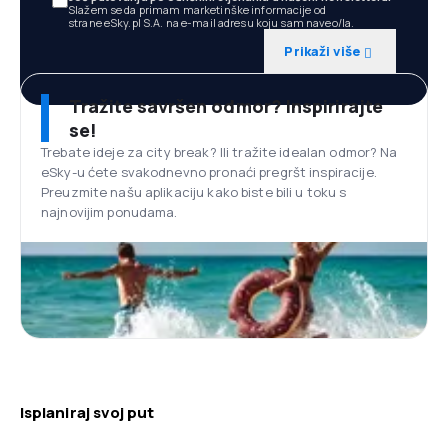
Slažem se da primam marketinške informacije od
strane eSky.pl S.A. na e-mail adresu koju sam naveo/la.
Prikaži više
Tražite savršen odmor? Inspirirajte
se!
Trebate ideje za city break? Ili tražite idealan odmor? Na
eSky-u ćete svakodnevno pronaći pregršt inspiracije.
Preuzmite našu aplikaciju kako biste bili u toku s
najnovijim ponudama.
Isplaniraj svoj put