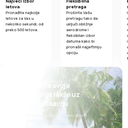
Najveći izbor
Fleksibilna
Prevoz prtlja
Aerodromu Nikola Tesla u Beogradu putnici biznis
3,0
Udobnost putovanja
letova
pretraga
klase mogu da koriste biznis salon.
Pronađite najbolje
Proširite Vašu
Obrok
letove za Vas u
pretragu tako da
5,0
Prevoz prtljaga
nekoliko sekundi, od
uključi obližnje
preko 500 letova.
aerodrome i
1,0
Obrok
fleksibilan izbor
datuma kako bi
pronašli najjeftiniju
opciju.
Planirajte svoja
putovanja lakše uz
našu aplikaciju
Nove ponude svaki dan: letovi,
odmori, city break-ovi
Pogodno upravljanje