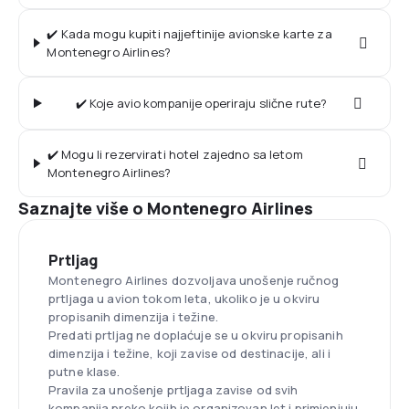
✔️ Kada mogu kupiti najjeftinije avionske karte za
Montenegro Airlines?
✔️ Koje avio kompanije operiraju slične rute?
✔️ Mogu li rezervirati hotel zajedno sa letom
Montenegro Airlines?
Saznajte više o Montenegro Airlines
Prtljag
Montenegro Airlines dozvoljava unošenje ručnog
prtljaga u avion tokom leta, ukoliko je u okviru
propisanih dimenzija i težine.
Predati prtljag ne doplaćuje se u okviru propisanih
dimenzija i težine, koji zavise od destinacije, ali i
putne klase.
Pravila za unošenje prtljaga zavise od svih
kompanija preko kojih je organizovan let i primjenjuju