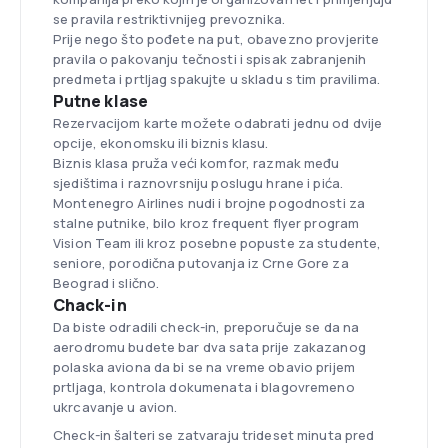
se pravila restriktivnijeg prevoznika.
Prije nego što pođete na put, obavezno provjerite
pravila o pakovanju tečnosti i spisak zabranjenih
predmeta i prtljag spakujte u skladu s tim pravilima.
Putne klase
Rezervacijom karte možete odabrati jednu od dvije
opcije, ekonomsku ili biznis klasu.
Biznis klasa pruža veći komfor, razmak među
sjedištima i raznovrsniju poslugu hrane i pića.
Montenegro Airlines nudi i brojne pogodnosti za
stalne putnike, bilo kroz frequent flyer program
Vision Team ili kroz posebne popuste za studente,
seniore, porodična putovanja iz Crne Gore za
Beograd i slično.
Chack-in
Da biste odradili check-in, preporučuje se da na
aerodromu budete bar dva sata prije zakazanog
polaska aviona da bi se na vreme obavio prijem
prtljaga, kontrola dokumenata i blagovremeno
ukrcavanje u avion.
Check-in šalteri se zatvaraju trideset minuta pred