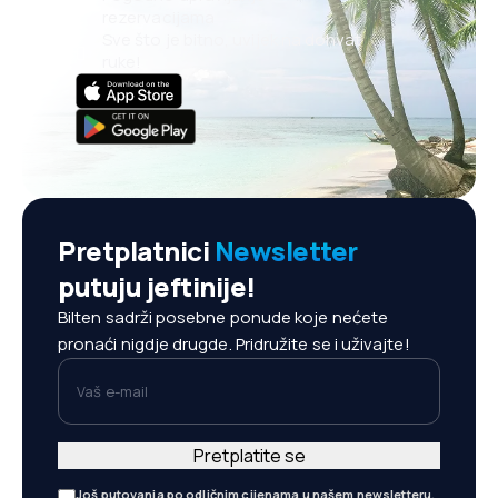
rezervacijama
Sve što je bitno, uvijek na dohvat
ruke!
Pretplatnici
Newsletter
putuju jeftinije!
Bilten sadrži posebne ponude koje nećete
pronaći nigdje drugde. Pridružite se i uživajte!
Vaš e-mail
Pretplatite se
Još putovanja po odličnim cijenama u našem newsletteru.