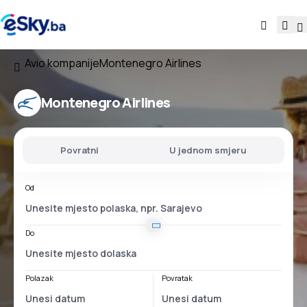
Avio kompanije
Montenegro Airlines
Montenegro Airlines
Povratni
U jednom smjeru
Od
Do
Polazak
Povratak