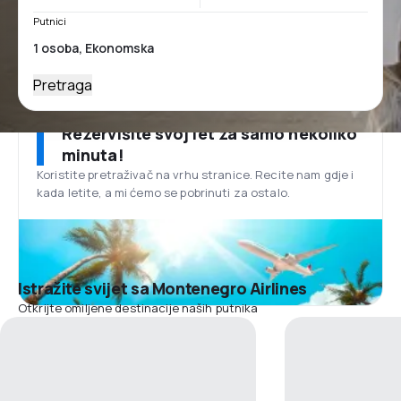
Putnici
Pretraga
Rezervišite svoj let za samo nekoliko
minuta!
Koristite pretraživač na vrhu stranice. Recite nam gdje i
kada letite, a mi ćemo se pobrinuti za ostalo.
Istražite svijet sa Montenegro Airlines
Otkrijte omiljene destinacije naših putnika