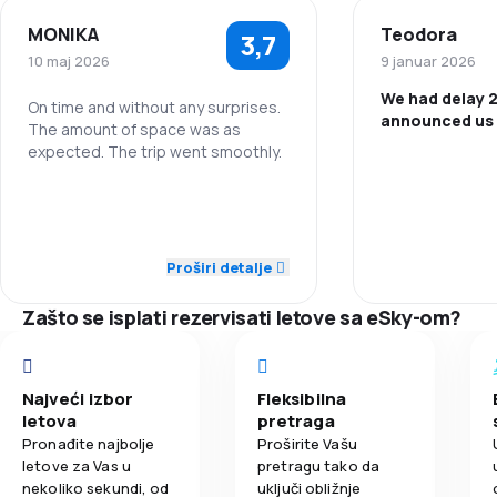
MONIKA
Teodora
3,7
4,2
Mreža letova
10 maj 2026
9 januar 2026
We had delay 
3,9
Cijene karata
On time and without any surprises.
announced us 
The amount of space was as
expected. The trip went smoothly.
3,8
Udobnost putovanja
Osoblje
5,0
Osoblje
3,9
Prevoz prtljaga
Tačnost
5,0
Tačnost
Proširi detalje
3,4
Obrok
Mreža letova
4,0
Mreža letova
Zašto se isplati rezervisati letove sa eSky-om?
Cijene karata
3,0
Cijene karata
Udobnost put
Najveći izbor
Fleksibilna
2,0
Udobnost putovanja
letova
pretraga
Pronađite najbolje
Proširite Vašu
Prevoz prtlja
letove za Vas u
pretragu tako da
3,0
Prevoz prtljaga
nekoliko sekundi, od
uključi obližnje