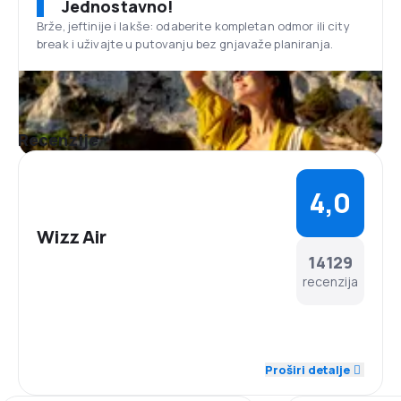
Jednostavno!
od mađarske prijestolnice. Napravljen je 1950. godine
Brže, jeftinije i lakše: odaberite kompletan odmor ili city
i drugi je po veličini aerodrom u centralnoj Evropi.
break i uživajte u putovanju bez gnjavaže planiranja.
Svake godine oko 8 miliona ljudi leti sa ovog
aerodroma, koristeći usluge 40 različitih
aviokompanija koje saobraćaju sa ovog aerodroma.
Na aerodromu postoji posebna prostorija za klijente
Wizz Air-a, koji su odabrali uslugu korištenja
Recenzije
ekskluzivne čekaonice prije polijetanja. U sklopu
čekaonice, gosti mogu uživati i u besplatnim
osvježavajućim pićima, besplatnom internetu, raznoj
4,0
štampi, TV kanalima i koristiti poseban toalet.
Osvježavajuća pića i grickalice
Wizz Air
Nakon polijetanja, putnici u avionu mogu kupiti
14129
grickalice, hladna i topla pića, koristeći uslugu Wizz
Cafe-a.
recenzija
4,5
Osoblje
Proširi detalje
4,1
Tačnost