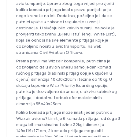
aviokompanije. Upravo zbog toga vrijedi provjeriti
koliko komada prtljaga imate pravo ponijeti prije
nego krenete na let. Dodatno, poželjno je i da se
putnici upute u zakone i regulacije u zemlji
destinacije. U slučaju bilo kakvih sumnji, najbolje je
provjeriti takozvanu „Bijelu listu“ (engl. White List),
koja se odnosi na sve elemente prtljaga koje je
dozvoljeno nositi u aviotransportu, na web
stranicama Civil Aviation Office-a.
Prema pravilima Wizzair kompanije, putnicima je
dozvoljeno da u avion unesu samo jedan komad
ručnog prtljaga (kabinski prtljag koji je uključen u
cijenu) dimenzija 40x30x20cm i težine do 10kg. U
slučaju kupovine Wizz Priority Boarding opcije,
putniku je dozvoljeno da unese, u okviru kabinskog
prtljaga, i dodatnu torbu/kofer maksimalnih
dimenzija 55x40x23cm.
Koliko komada prtljaga može imati jedan putnik u
Wizzair avionu? Limit je 6 komada prtljaga, od čega 3
mogu biti maksimalne težine 32kg i dimenzija
149x119x171cm, 2 komada prtljaga mogu biti
maksimalne težine 20kg, i jedan komad prtljaga