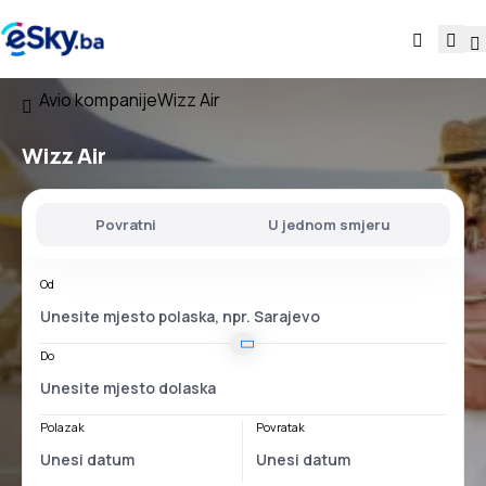
Avio kompanije
Wizz Air
Wizz Air
Povratni
U jednom smjeru
Od
Do
Polazak
Povratak