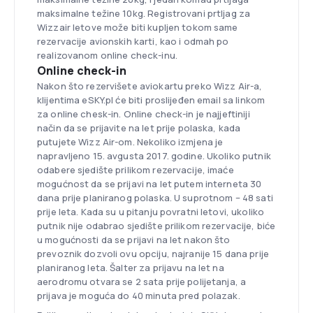
maksimalne težine 10kg. Registrovani prtljag za
Wizzair letove može biti kupljen tokom same
rezervacije avionskih karti, kao i odmah po
realizovanom online check-inu.
Online check-in
Nakon što rezervišete aviokartu preko Wizz Air-a,
klijentima eSKY.pl će biti proslijeđen email sa linkom
za online chesk-in. Online check-in je najjeftiniji
način da se prijavite na let prije polaska, kada
putujete Wizz Air-om. Nekoliko izmjena je
napravljeno 15. avgusta 2017. godine. Ukoliko putnik
odabere sjedište prilikom rezervacije, imaće
mogućnost da se prijavi na let putem interneta 30
dana prije planiranog polaska. U suprotnom – 48 sati
prije leta. Kada su u pitanju povratni letovi, ukoliko
putnik nije odabrao sjedište prilikom rezervacije, biće
u mogućnosti da se prijavi na let nakon što
prevoznik dozvoli ovu opciju, najranije 15 dana prije
planiranog leta. Šalter za prijavu na let na
aerodromu otvara se 2 sata prije polijetanja, a
prijava je moguća do 40 minuta pred polazak.