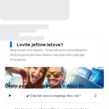
Lovite jeftine letove?
Na pravom ste mjestu. Svakodnevno upoređujemo
stotine ponuda kako bismo vam ponudili najbolje.
Provjerite!
Često postavljana pitanja o Wizz Air
✔️ Gde leti avio kompanija Wizz Air?