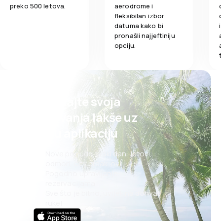
Obrok
preko 500 letova.
aerodrome i
fleksibilan izbor
datuma kako bi
pronašli najjeftiniju
opciju.
Planirajte svoja
putovanja lakše uz
našu aplikaciju
Nove ponude svaki dan: letovi,
odmori, city break-ovi
Pogodno upravljanje
rezervacijama
Sve što je bitno, uvijek na dohvat
ruke!