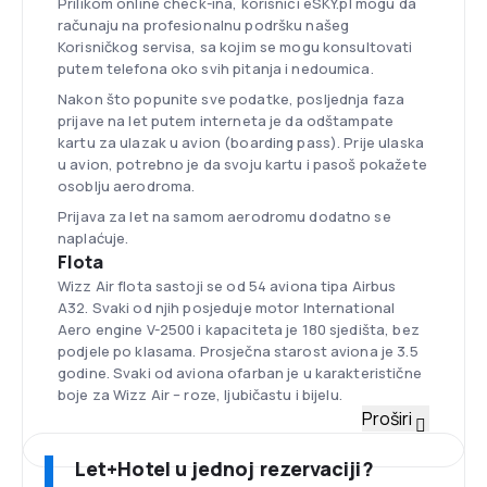
Prilikom online check-ina, korisnici eSKY.pl mogu da
računaju na profesionalnu podršku našeg
Korisničkog servisa, sa kojim se mogu konsultovati
putem telefona oko svih pitanja i nedoumica.
Nakon što popunite sve podatke, posljednja faza
prijave na let putem interneta je da odštampate
kartu za ulazak u avion (boarding pass). Prije ulaska
u avion, potrebno je da svoju kartu i pasoš pokažete
osoblju aerodroma.
Prijava za let na samom aerodromu dodatno se
naplaćuje.
Flota
Wizz Air flota sastoji se od 54 aviona tipa Airbus
A32. Svaki od njih posjeduje motor International
Aero engine V-2500 i kapaciteta je 180 sjedišta, bez
podjele po klasama. Prosječna starost aviona je 3.5
godine. Svaki od aviona ofarban je u karakteristične
boje za Wizz Air – roze, ljubičastu i bijelu.
Aerodrom Liszt Ferenc Budimpešta
Proširi
Baza aviokompanije Wizz Air je aerodrom Listz
Ferenc u Budimpešti, ujedno i najveći aerodrom u
Let+Hotel u jednoj rezervaciji?
Mađarskoj. Nalazi se na 16 kilometara jugozapadno