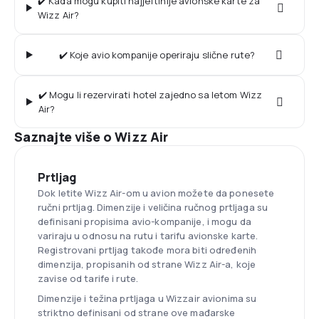
✔️ Kada mogu kupiti najjeftinije avionske karte za
Wizz Air?
✔️ Koje avio kompanije operiraju slične rute?
✔️ Mogu li rezervirati hotel zajedno sa letom Wizz
Air?
Saznajte više o Wizz Air
Prtljag
Dok letite Wizz Air-om u avion možete da ponesete
ručni prtljag. Dimenzije i veličina ručnog prtljaga su
definisani propisima avio-kompanije, i mogu da
variraju u odnosu na rutu i tarifu avionske karte.
Registrovani prtljag takođe mora biti određenih
dimenzija, propisanih od strane Wizz Air-a, koje
zavise od tarife i rute.
Dimenzije i težina prtljaga u Wizzair avionima su
striktno definisani od strane ove mađarske