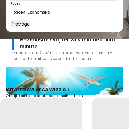
Putnici
Pretraga
Rezervišite svoj let za samo nekoliko
minuta!
Koristite pretraživač na vrhu stranice. Recite nam gdje i
kada letite, a mi ćemo se pobrinuti za ostalo.
Istražite svijet sa Wizz Air
Otkrijte omiljene destinacije naših putnika