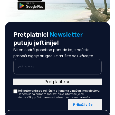
Pretplatnici
Newsletter
putuju jeftinije!
Bilten sadrži posebne ponude koje nećete
pronaći nigdje drugde. Pridružite se i uživajte!
Vaš e-mail
Pretplatite se
Još putovanja po odličnim cijenama u našem newsletteru.
Slažem se da primam marketinške informacije od
strane eSky.pl S.A. na e-mail adresu koju sam naveo/la.
Prikaži više