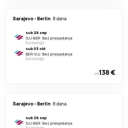
Sarajevo
-
Berlin
8 dana
sub 26 sep
SJJ
-
BER
·
Bez presjedanja
Eurowings
sub 03 okt
BER
-
SJJ
·
Bez presjedanja
Eurowings
138 €
od
Sarajevo
-
Berlin
8 dana
sub 26 sep
SJJ
-
BER
·
Bez presjedanja
Eurowings