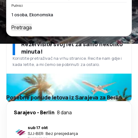
Putnici
Pretraga
Rezervišite svoj let za samo nekoliko
minuta!
Koristite pretraživač na vrhu stranice. Recite nam gdje i
kada letite, a mi ćemo se pobrinuti za ostalo.
Posebne ponude letova iz Sarajeva za Berlin
Sarajevo
-
Berlin
8 dana
sub 17 okt
SJJ
-
BER
·
Bez presjedanja