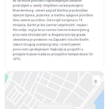
ali se može pohvaliti najnaseljenijim urbanim
područjem u zemlji. Smješten usred pokrajine
Brandenburg, urbani pejzaž Berlina je poboljšan
rijekom Spree, jezerima, a trećinu njegove površine
čine zelene površine. Od svojih korijena iz 13.
stoljeća, Berlin je bio centar umjetnosti, nauke i
filozofije, koji je brzo rastao tokom industrijskog
procvata Gründerzeit-a. Bogata istorija grada
obeležena je podelom na Zapadni i Istočni Berlin
nakon Drugog svetskog rata, i eventualnim
ponovnim ujedinjenjem. Najbolje je posjetiti u
proljeće ili jesen kada su prosječne temperature 10-
15°C.
Pogledaj na mapi