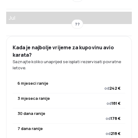
Jul
??
Kada je najbolje vrijeme za kupovinu avio
karata?
Saznajte koliko unaprijed se isplati rezervisati povratne
letove.
6 mjeseci ranije
od
242 €
3 mjeseca ranije
od
181 €
30 dana ranije
od
178 €
7 dana ranije
od
218 €