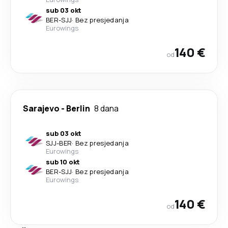
sub 03 okt
BER
-
SJJ
·
Bez presjedanja
Eurowings
140 €
od
Sarajevo
-
Berlin
8 dana
sub 03 okt
SJJ
-
BER
·
Bez presjedanja
Eurowings
sub 10 okt
BER
-
SJJ
·
Bez presjedanja
Eurowings
140 €
od