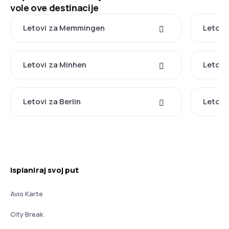
vole ove destinacije
Letovi za Memmingen
Letovi
Letovi za Minhen
Letovi
Letovi za Berlin
Letovi
Isplaniraj svoj put
Avio Karte
City Break