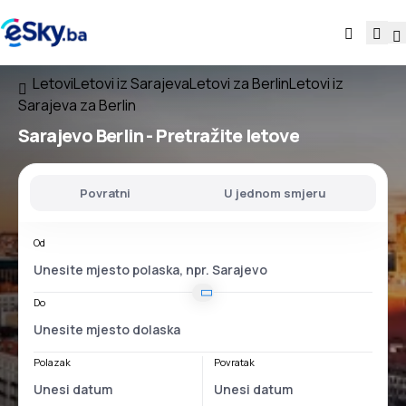
Letovi
Letovi iz Sarajeva
Letovi za Berlin
Letovi iz
Sarajeva za Berlin
Sarajevo Berlin
- Pretražite letove
Povratni
U jednom smjeru
Od
Do
Polazak
Povratak