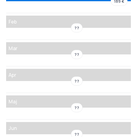
189 €
Feb
??
Mar
??
Apr
??
Maj
??
Jun
??