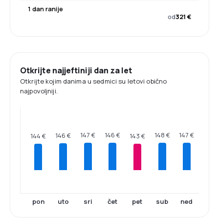
1 dan ranije
od
321 €
Otkrijte najjeftiniji dan za let
Otkrijte kojim danima u sedmici su letovi obično
najpovoljniji.
148 €
147 €
147 €
146 €
146 €
144 €
143 €
pon
uto
sri
čet
pet
sub
ned