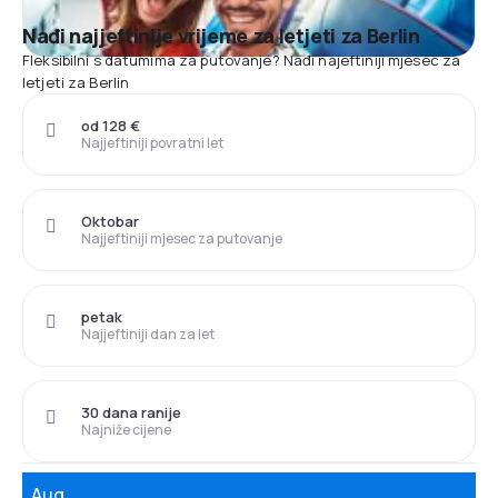
Nađi najjeftinije vrijeme za letjeti za Berlin
Fleksibilni s datumima za putovanje? Nađi najeftiniji mjesec za
letjeti za Berlin
od 128 €
Najjeftiniji povratni let
Oktobar
Najjeftiniji mjesec za putovanje
petak
Najjeftiniji dan za let
30 dana ranije
Najniže cijene
Aug