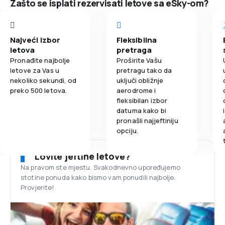
Zašto se isplati rezervisati letove sa eSky-om?
Najveći izbor
Fleksibilna
letova
pretraga
Pronađite najbolje
Proširite Vašu
letove za Vas u
pretragu tako da
nekoliko sekundi, od
uključi obližnje
preko 500 letova.
aerodrome i
fleksibilan izbor
datuma kako bi
pronašli najjeftiniju
opciju.
Lovite jeftine letove?
Na pravom ste mjestu. Svakodnevno upoređujemo
stotine ponuda kako bismo vam ponudili najbolje.
Provjerite!