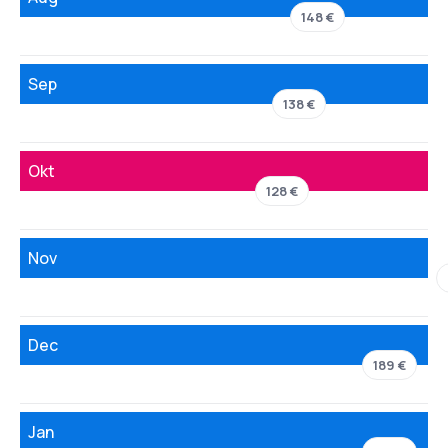
148 €
Sep
138 €
Okt
128 €
Nov
Dec
189 €
Jan