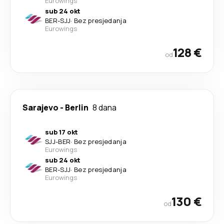
Eurowings
sub 24 okt
BER
-
SJJ
·
Bez presjedanja
Eurowings
128 €
od
Sarajevo
-
Berlin
8 dana
sub 17 okt
SJJ
-
BER
·
Bez presjedanja
Eurowings
sub 24 okt
BER
-
SJJ
·
Bez presjedanja
Eurowings
130 €
od