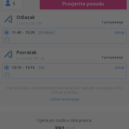
1
Provjerite ponudu
Odlazak
1 presjedanje
2 Oct (Fri)
SJJ - STR
11:40
15:20
detalji
27h 40min
Povratak
1 presjedanje
31 Oct (Sat)
STR - SJJ
13:15
13:15
detalji
24h
Cijena karata s aerodromskim taksama (bez naknade za uslugu od
32
EUR
po putniku)
Uslovi rezervacije
Cijena po osobi u oba pravca:
391