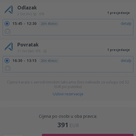
Odlazak
1 presjedanje
2 Oct (Fri)
SJJ - STR
15:45
12:30
detalji
20h 45min
Povratak
1 presjedanje
31 Oct (Sat)
STR - SJJ
16:30
13:15
detalji
20h 45min
Cijena karata s aerodromskim taksama (bez naknade za uslugu od
32
EUR
po putniku)
Uslovi rezervacije
Cijena po osobi u oba pravca:
391
EUR