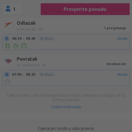
1
Provjerite ponudu
Odlazak
1 presjedanje
2 Oct (Fri)
SJJ - STR
06:10
09:40
detalji
3h 30min
Povratak
Direktan let
31 Oct (Sat)
STR - SJJ
07:05
08:35
detalji
1h 30min
Cijena karata s aerodromskim taksama (bez naknade za uslugu od
32
EUR
po putniku)
Uslovi rezervacije
Cijena po osobi u oba pravca: