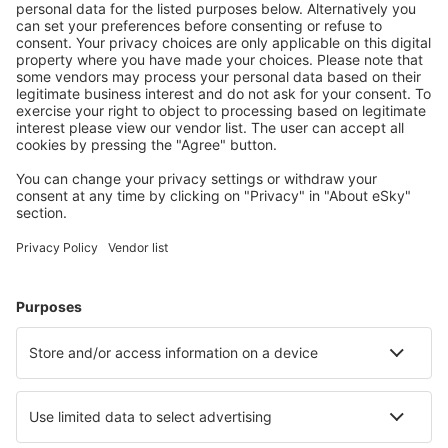
Uslovi rezervacije
više sati
Cijena po osobi u oba pravca:
396
EUR
1
Provjerite ponudu
Odlazak
1 presjedanje
2 Oct (Fri)
SJJ - STR
13:05
10:05
detalji
21h
13:05
19:05
detalji
6h
Povratak
2 presjedanja
31 Oct (Sat)
STR - SJJ
11:55
15:40
detalji
27h 45min