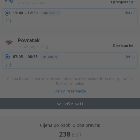
1 presjedanje
2 Oct (Fri)
SJJ - STR
11:40
12:30
detalji
24h 50min
11:40
15:20
detalji
27h 40min
15:45
12:30
detalji
20h 45min
15:45
15:20
detalji
23h 35min
Povratak
Direktan let
31 Oct (Sat)
STR - SJJ
07:05
08:35
detalji
1h 30min
Cijena karata s aerodromskim taksama (bez naknade za uslugu od
32
EUR
po putniku)
Uslovi rezervacije
više sati
Cijena po osobi u oba pravca:
238
EUR