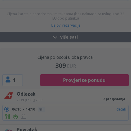
14:35
15:40
detalji
25h 5min
18:25
15:40
detalji
21h 15min
Cijena karata s aerodromskim taksama (bez naknade za uslugu od
32
EUR
po putniku)
Uslovi rezervacije
više sati
Cijena po osobi u oba pravca:
309
EUR
1
Provjerite ponudu
Odlazak
2 presjedanja
2 Oct (Fri)
SJJ - STR
06:10
14:10
detalji
8h
Povratak