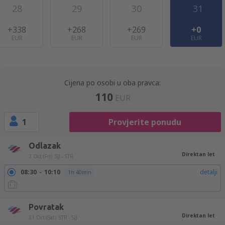
28
29
30
31
+338
+268
+269
+0
EUR
EUR
EUR
EUR
Cijena po osobi u oba pravca:
110
EUR
1
Provjerite ponudu
Odlazak
Direktan let
2 Oct (Fri)
SJJ - STR
08:30
10:10
detalji
1h 40min
Povratak
Direktan let
31 Oct (Sat)
STR - SJJ