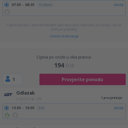
07:05
08:35
detalji
1h 30min
Cijena karata s aerodromskim taksama (bez naknade za uslugu od
20
EUR
po putniku)
Uslovi rezervacije
Cijena po osobi u oba pravca:
194
EUR
1
Provjerite ponudu
Odlazak
1 presjedanje
2 Oct (Fri)
SJJ - STR
13:05
10:05
detalji
21h
13:05
19:05
detalji
6h