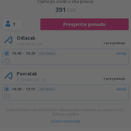
Cijena po osobi u oba pravca:
391
EUR
1
Provjerite ponudu
Odlazak
1 presjedanje
2 Oct (Fri)
SJJ - STR
15:45
15:20
detalji
23h 35min
Povratak
1 presjedanje
31 Oct (Sat)
STR - SJJ
16:30
13:15
detalji
20h 45min
Cijena karata s aerodromskim taksama (bez naknade za uslugu od
32
EUR
po putniku)
Uslovi rezervacije