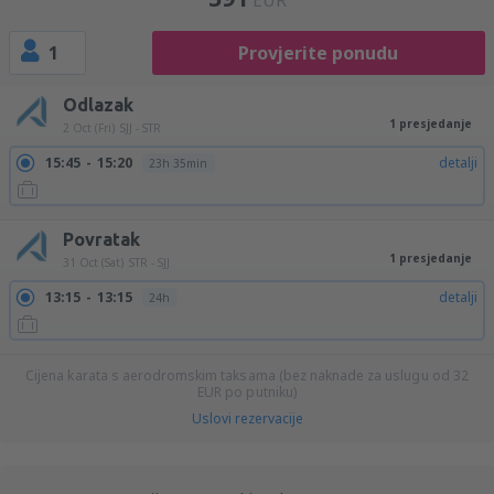
EUR
1
Provjerite ponudu
Odlazak
1 presjedanje
2 Oct (Fri)
SJJ - STR
15:45
15:20
detalji
23h 35min
Povratak
1 presjedanje
31 Oct (Sat)
STR - SJJ
13:15
13:15
detalji
24h
Cijena karata s aerodromskim taksama (bez naknade za uslugu od
32
EUR
po putniku)
Uslovi rezervacije