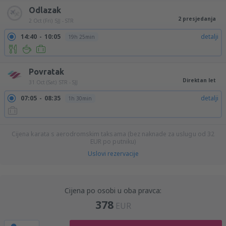
Odlazak
2 presjedanja
2 Oct (Fri)
SJJ - STR
14:40
10:05
detalji
19h 25min
Povratak
Direktan let
31 Oct (Sat)
STR - SJJ
07:05
08:35
detalji
1h 30min
Cijena karata s aerodromskim taksama (bez naknade za uslugu od
32
EUR
po putniku)
Uslovi rezervacije
Cijena po osobi u oba pravca:
378
EUR