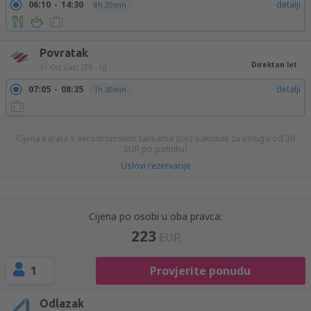
06:10
14:30
detalji
8h 20min
Povratak
Direktan let
31 Oct (Sat)
STR - SJJ
07:05
08:35
detalji
1h 30min
Cijena karata s aerodromskim taksama (bez naknade za uslugu od
30
EUR
po putniku)
Uslovi rezervacije
Cijena po osobi u oba pravca:
223
EUR
1
Provjerite ponudu
Odlazak