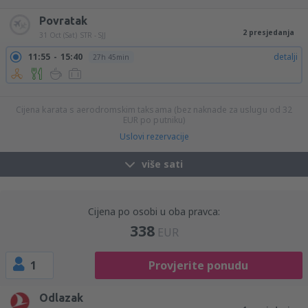
Povratak
2 presjedanja
31 Oct (Sat)
STR - SJJ
11:55
15:40
detalji
27h 45min
14:35
15:40
detalji
25h 5min
Cijena karata s aerodromskim taksama (bez naknade za uslugu od
32
EUR
po putniku)
Uslovi rezervacije
više sati
Cijena po osobi u oba pravca:
338
EUR
1
Provjerite ponudu
Odlazak