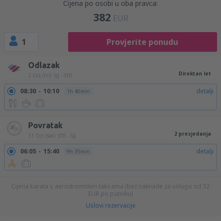
Cijena po osobi u oba pravca:
382
EUR
1
Provjerite ponudu
Odlazak
Direktan let
2 Oct (Fri)
SJJ - STR
08:30
10:10
detalji
1h 40min
Povratak
2 presjedanja
31 Oct (Sat)
STR - SJJ
06:05
15:40
detalji
9h 35min
Cijena karata s aerodromskim taksama (bez naknade za uslugu od
32
EUR
po putniku)
Uslovi rezervacije