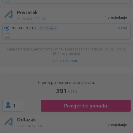
Povratak
1 presjedanje
31 Oct (Sat)
STR - SJJ
16:30
13:15
detalji
20h 45min
Cijena karata s aerodromskim taksama (bez naknade za uslugu od
32
EUR
po putniku)
Uslovi rezervacije
Cijena po osobi u oba pravca:
391
EUR
1
Provjerite ponudu
Odlazak
1 presjedanje
2 Oct (Fri)
SJJ - STR