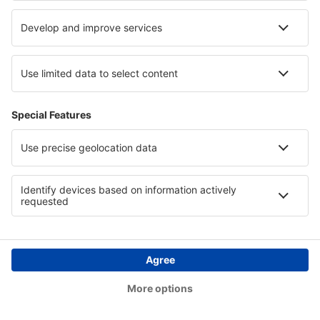
Povratak
2 presjedanja
31 Oct (Sat)
STR - SJJ
11:55
15:40
detalji
27h 45min
14:35
15:40
detalji
25h 5min
Cijena karata s aerodromskim taksama (bez naknade za uslugu od
32
EUR
po putniku)
Uslovi rezervacije
više sati
Cijena po osobi u oba pravca:
400
EUR
1
Provjerite ponudu
Odlazak
2 presjedanja
2 Oct (Fri)
SJJ - STR