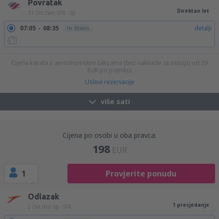
Povratak
Direktan let
31 Oct (Sat)
STR - SJJ
07:05
08:35
detalji
1h 30min
Cijena karata s aerodromskim taksama (bez naknade za uslugu od
29
EUR
po putniku)
Uslovi rezervacije
više sati
Cijena po osobi u oba pravca:
198
EUR
1
Provjerite ponudu
Odlazak
1 presjedanje
2 Oct (Fri)
SJJ - STR