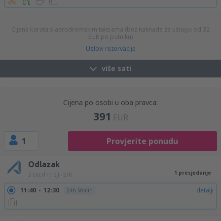
14:35
15:40
detalji
25h 5min
18:25
15:40
detalji
21h 15min
Cijena karata s aerodromskim taksama (bez naknade za uslugu od
32
EUR
po putniku)
Uslovi rezervacije
više sati
Cijena po osobi u oba pravca:
391
EUR
1
Provjerite ponudu
Odlazak
1 presjedanje
2 Oct (Fri)
SJJ - STR
11:40
12:30
detalji
24h 50min