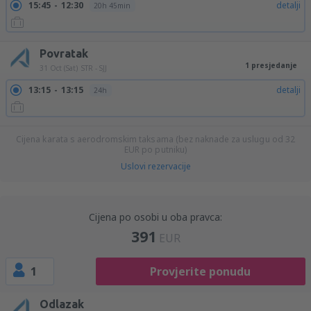
15:45
12:30
detalji
20h 45min
Povratak
1 presjedanje
31 Oct (Sat)
STR - SJJ
13:15
13:15
detalji
24h
Cijena karata s aerodromskim taksama (bez naknade za uslugu od
32
EUR
po putniku)
Uslovi rezervacije
Cijena po osobi u oba pravca:
391
EUR
1
Provjerite ponudu
Odlazak