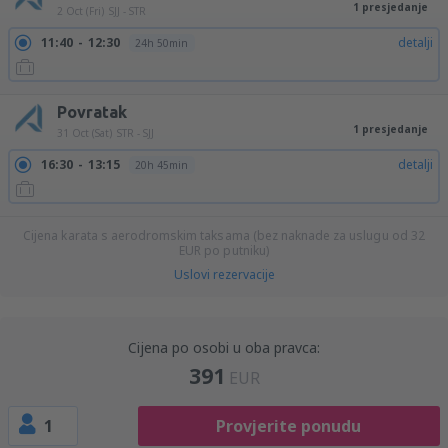
1 presjedanje
2 Oct (Fri)
SJJ - STR
11:40
12:30
detalji
24h 50min
Povratak
1 presjedanje
31 Oct (Sat)
STR - SJJ
16:30
13:15
detalji
20h 45min
Cijena karata s aerodromskim taksama (bez naknade za uslugu od
32
EUR
po putniku)
Uslovi rezervacije
Cijena po osobi u oba pravca:
391
EUR
1
Provjerite ponudu