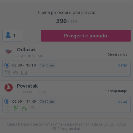
Cijena po osobi u oba pravca:
390
EUR
1
Provjerite ponudu
Odlazak
Direktan let
2 Oct (Fri)
SJJ - STR
08:30
10:10
detalji
1h 40min
Povratak
1 presjedanje
31 Oct (Sat)
STR - SJJ
06:50
14:40
detalji
7h 50min
06:50
20:05
detalji
13h 15min
Cijena karata s aerodromskim taksama (bez naknade za uslugu od
32
EUR
po putniku)