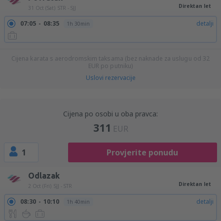
Direktan let
31 Oct (Sat)
STR - SJJ
07:05
08:35
detalji
1h 30min
Cijena karata s aerodromskim taksama (bez naknade za uslugu od
32
EUR
po putniku)
Uslovi rezervacije
Cijena po osobi u oba pravca:
311
EUR
1
Provjerite ponudu
Odlazak
Direktan let
2 Oct (Fri)
SJJ - STR
08:30
10:10
detalji
1h 40min