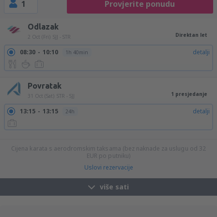
1
Provjerite ponudu
Odlazak
Direktan let
2 Oct (Fri)
SJJ - STR
08:30
10:10
detalji
1h 40min
Povratak
1 presjedanje
31 Oct (Sat)
STR - SJJ
13:15
13:15
detalji
24h
16:30
13:15
detalji
20h 45min
Cijena karata s aerodromskim taksama (bez naknade za uslugu od
32
EUR
po putniku)
Uslovi rezervacije
više sati