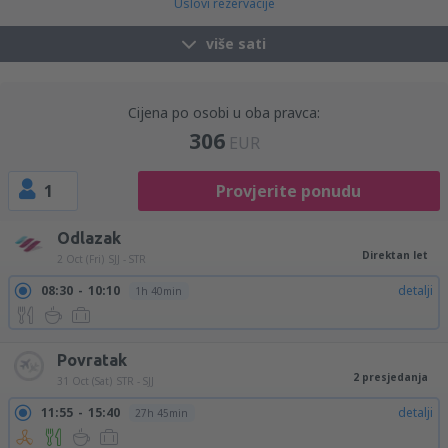
Uslovi rezervacije
više sati
Cijena po osobi u oba pravca:
306
EUR
1
Provjerite ponudu
Odlazak
Direktan let
2 Oct (Fri)
SJJ - STR
08:30
10:10
detalji
1h 40min
Povratak
2 presjedanja
31 Oct (Sat)
STR - SJJ
11:55
15:40
detalji
27h 45min