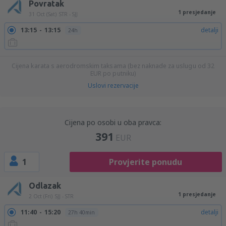
Povratak
1 presjedanje
31 Oct (Sat)
STR - SJJ
13:15
13:15
detalji
24h
Cijena karata s aerodromskim taksama (bez naknade za uslugu od
32
EUR
po putniku)
Uslovi rezervacije
Cijena po osobi u oba pravca:
391
EUR
1
Provjerite ponudu
Odlazak
1 presjedanje
2 Oct (Fri)
SJJ - STR
11:40
15:20
detalji
27h 40min