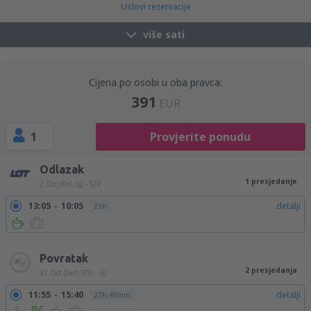
Uslovi rezervacije
više sati
Cijena po osobi u oba pravca:
391
EUR
1
Provjerite ponudu
Odlazak
1 presjedanje
2 Oct (Fri)
SJJ - STR
13:05
10:05
detalji
21h
13:05
19:05
detalji
6h
Povratak
2 presjedanja
31 Oct (Sat)
STR - SJJ
11:55
15:40
detalji
27h 45min