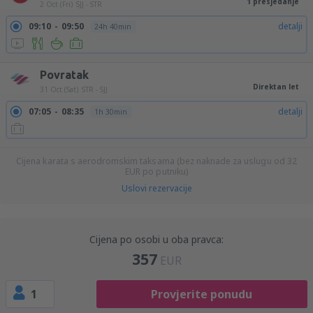
1 presjedanje
2 Oct (Fri)
SJJ - STR
09:10
09:50
detalji
24h 40min
Povratak
Direktan let
31 Oct (Sat)
STR - SJJ
07:05
08:35
detalji
1h 30min
Cijena karata s aerodromskim taksama (bez naknade za uslugu od
32
EUR
po putniku)
Uslovi rezervacije
Cijena po osobi u oba pravca:
357
EUR
1
Provjerite ponudu