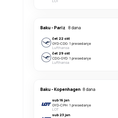
LOT
Baku
-
Pariz
8 dana
čet 22 okt
GYD
-
CDG
·
1 presedanje
Lufthansa
čet 29 okt
CDG
-
GYD
·
1 presedanje
Lufthansa
Baku
-
Kopenhagen
8 dana
sub 16 jan
GYD
-
CPH
·
1 presedanje
LOT
sub 23 jan