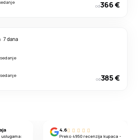
sedanje
366 €
od
m
7 dana
esedanje
esedanje
385 €
od
aja
4.6
m uslugama:
Preko 4950 recenzija kupaca -