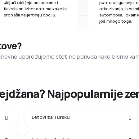
uključi obližnje aerodrome i
putno osiguranje, o
fleksibilan izbor datuma kako bi
otkazivanja, iznajml
pronašli najjeftiniju opciju.
automobila, lokalne 
još mnogo toga.
etove?
dnevno upoređujemo stotine ponuda kako bismo va
rbejdžana? Najpopularnije ze
Letovi za Tursku