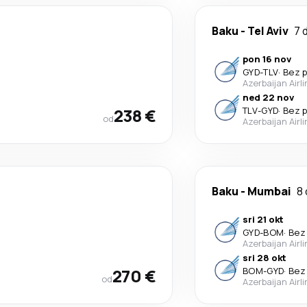
Baku
-
Tel Aviv
7 
pon 16 nov
GYD
-
TLV
·
Bez p
Azerbaijan Airl
ned 22 nov
238 €
TLV
-
GYD
·
Bez p
od
Azerbaijan Airl
Baku
-
Mumbai
8
sri 21 okt
GYD
-
BOM
·
Bez
Azerbaijan Airl
sri 28 okt
270 €
BOM
-
GYD
·
Bez
od
Azerbaijan Airl