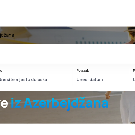
ejdžana
o
Polazak
P
ve
iz Azerbejdžana