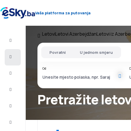
Vaša platforma za putovanja
Letovi
Letovi Azerbejdžan
Letovi iz Azerb
Let+Hotel
Povratni
U jednom smjeru
Avio
karte
Od
D
Letovanje
City
Break
Pretražite leto
Smještaj
Ponude