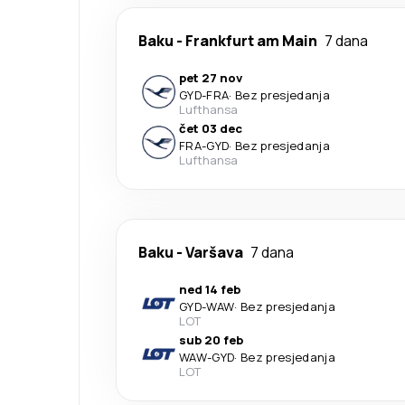
Baku
-
Frankfurt am Main
7 dana
pet 27 nov
GYD
-
FRA
·
Bez presjedanja
Lufthansa
čet 03 dec
FRA
-
GYD
·
Bez presjedanja
Lufthansa
Baku
-
Varšava
7 dana
ned 14 feb
GYD
-
WAW
·
Bez presjedanja
LOT
sub 20 feb
WAW
-
GYD
·
Bez presjedanja
LOT