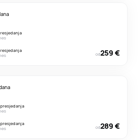
dana
resjedanja
ines
resjedanja
259 €
od
ines
 dana
 presjedanja
ines
 presjedanja
289 €
od
ines