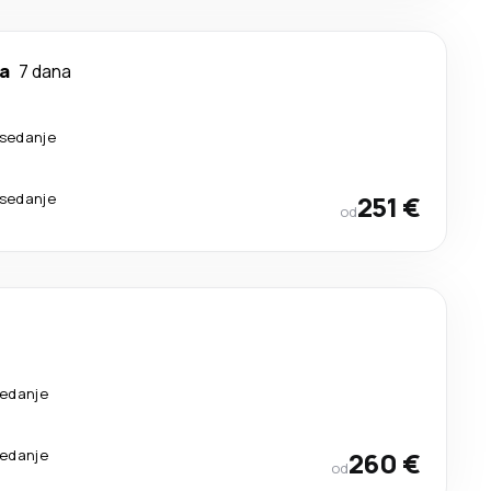
a
7 dana
esedanje
esedanje
251 €
od
sedanje
sedanje
260 €
od