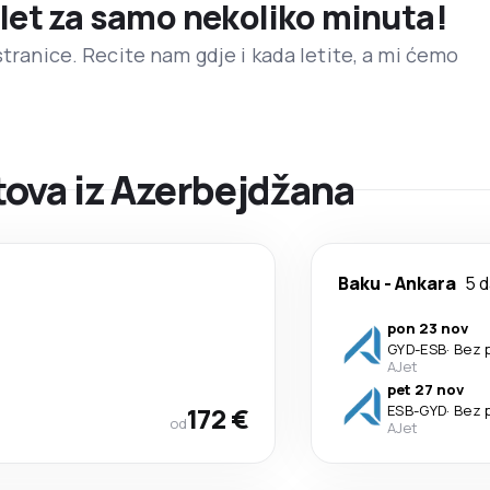
 let za samo nekoliko minuta!
stranice. Recite nam gdje i kada letite, a mi ćemo
ova iz Azerbejdžana
Baku
-
Ankara
5 
pon 23 nov
GYD
-
ESB
·
Bez 
AJet
pet 27 nov
172 €
ESB
-
GYD
·
Bez 
od
AJet