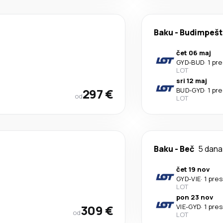
Baku
-
Budimpešt
čet 06 maj
GYD
-
BUD
·
1 pr
LOT
sri 12 maj
297 €
BUD
-
GYD
·
1 pr
od
LOT
Baku
-
Beč
5 dana
čet 19 nov
GYD
-
VIE
·
1 pre
LOT
pon 23 nov
309 €
VIE
-
GYD
·
1 pre
od
LOT