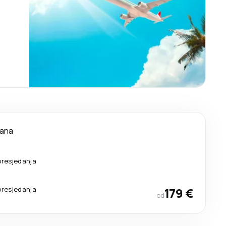
dana
presjedanja
presjedanja
179 €
od