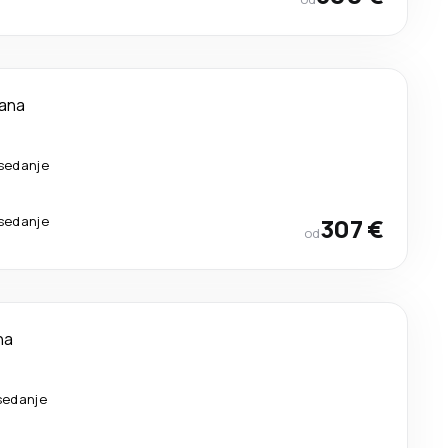
dana
esedanje
esedanje
307 €
od
na
sedanje