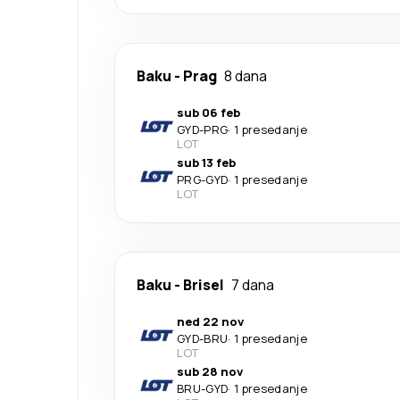
Baku
-
Prag
8 dana
sub 06 feb
GYD
-
PRG
·
1 presedanje
LOT
sub 13 feb
PRG
-
GYD
·
1 presedanje
LOT
Baku
-
Brisel
7 dana
ned 22 nov
GYD
-
BRU
·
1 presedanje
LOT
sub 28 nov
BRU
-
GYD
·
1 presedanje