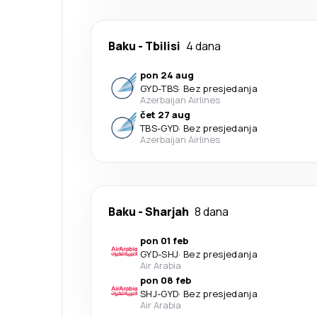
Baku
-
Tbilisi
4 dana
pon 24 aug
GYD
-
TBS
·
Bez presjedanja
Azerbaijan Airlines
čet 27 aug
TBS
-
GYD
·
Bez presjedanja
Azerbaijan Airlines
Baku
-
Sharjah
8 dana
pon 01 feb
GYD
-
SHJ
·
Bez presjedanja
Air Arabia
pon 08 feb
SHJ
-
GYD
·
Bez presjedanja
Air Arabia