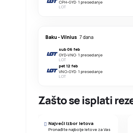
CPH
-
GYD
·
1 presedanje
LOT
Baku
-
Vilnius
7 dana
sub 06 feb
GYD
-
VNO
·
1 presedanje
LOT
pet 12 feb
VNO
-
GYD
·
1 presedanje
LOT
Zašto se isplati re
Najveći izbor letova
Pronađite najbolje letove za Vas