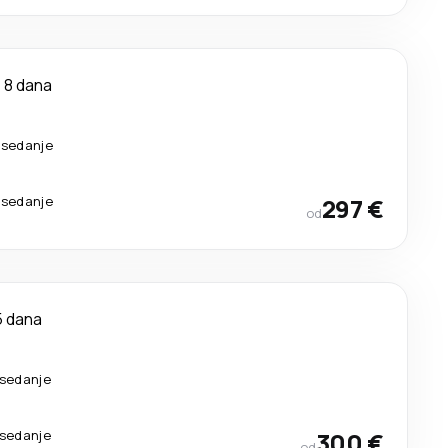
8 dana
esedanje
esedanje
297 €
od
5 dana
esedanje
esedanje
300 €
od