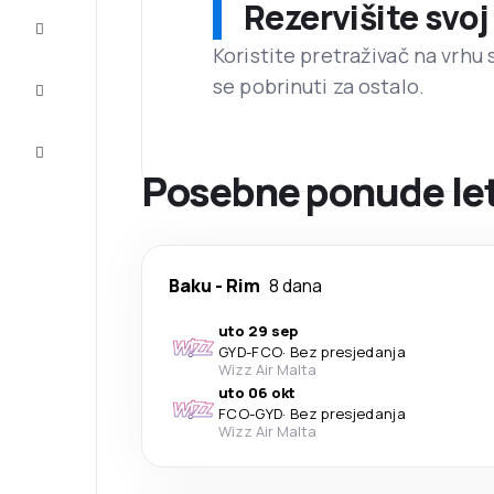
Rezervišite svoj
Dovršite
putovanje
Koristite pretraživač na vrhu 
se pobrinuti za ostalo.
Inspiracija
i savjeti
Korisnička
usluga
Posebne ponude let
Baku
-
Rim
8 dana
uto 29 sep
GYD
-
FCO
·
Bez presjedanja
Wizz Air Malta
uto 06 okt
FCO
-
GYD
·
Bez presjedanja
Wizz Air Malta