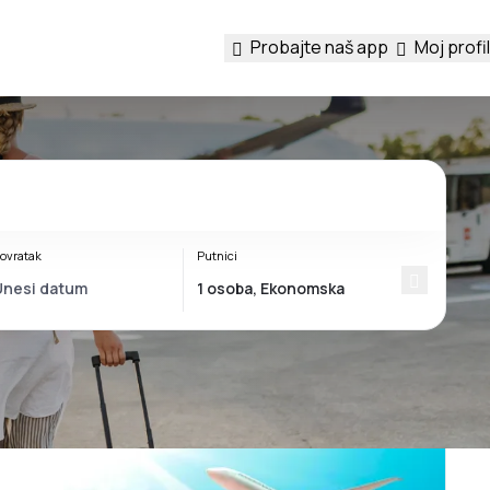
Probajte naš app
Moj profil
ovratak
Putnici