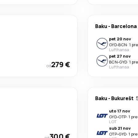
Baku
-
Barcelona
pet 20 nov
GYD
-
BCN
·
1 pr
Lufthansa
pet 27 nov
279 €
BCN
-
GYD
·
1 pr
od
Lufthansa
Baku
-
Bukurešt
uto 17 nov
GYD
-
OTP
·
1 pr
LOT
sub 21 nov
300 €
OTP
-
GYD
·
1 pr
od