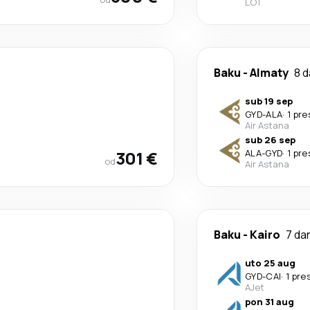
LOT
Baku
-
Almaty
8 
sub 19 sep
GYD
-
ALA
·
1 pr
Air Astana
sub 26 sep
301 €
ALA
-
GYD
·
1 pr
od
Air Astana
Baku
-
Kairo
7 da
uto 25 aug
GYD
-
CAI
·
1 pre
AJet
pon 31 aug