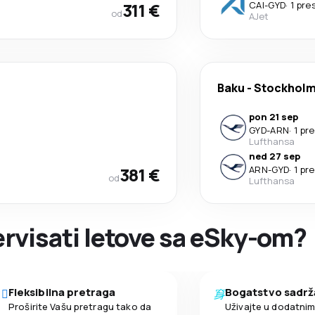
311 €
CAI
-
GYD
·
1 pre
od
AJet
Baku
-
Stockhol
pon 21 sep
GYD
-
ARN
·
1 pr
Lufthansa
ned 27 sep
381 €
ARN
-
GYD
·
1 pr
od
Lufthansa
zervisati letove sa eSky-om?
Fleksibilna pretraga
Bogatstvo sadrž
Proširite Vašu pretragu tako da
Uživajte u dodatni