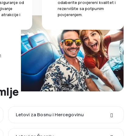
siguranje od
odaberite provjereni kvalitet i
jivanje
rezervišite sa potpunim
atrakcije i
povjerenjem.
m
mlje
Letovi za Bosnu i Hercegovinu