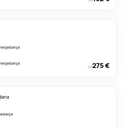
resjedanja
resjedanja
275 €
od
dana
sedanje