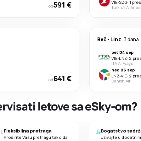
591 €
VIE
-
SZG
·
1 pre
od
Turkish Airlines
Beč
-
Linz
3 dana
pet 04 sep
VIE
-
LNZ
·
2 pre
ITA Airways
ned 06 sep
641 €
LNZ
-
VIE
·
2 pre
od
Danish Air
zervisati letove sa eSky-om?
Fleksibilna pretraga
Bogatstvo sadrž
Proširite Vašu pretragu tako da
Uživajte u dodatni