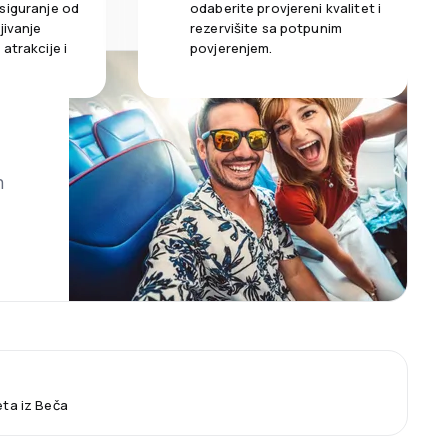
siguranje od
odaberite provjereni kvalitet i
jivanje
rezervišite sa potpunim
atrakcije i
povjerenjem.
m
eta iz Beča