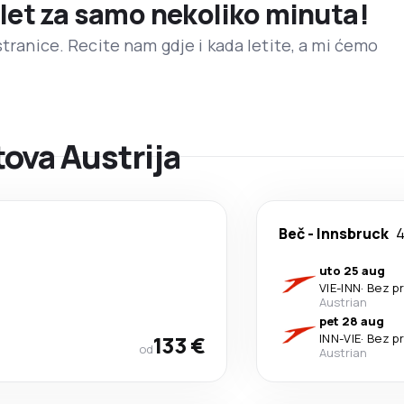
 let za samo nekoliko minuta!
stranice. Recite nam gdje i kada letite, a mi ćemo
ova Austrija
Beč
-
Innsbruck
4
uto 25 aug
VIE
-
INN
·
Bez p
Austrian
pet 28 aug
133 €
INN
-
VIE
·
Bez p
od
Austrian