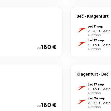
Beč
-
Klagenfurt
pet 11 sep
VIE
-
KLU
·
Bez p
Austrian
čet 17 sep
160 €
KLU
-
VIE
·
Bez p
od
Austrian
Klagenfurt
-
Beč
čet 17 sep
KLU
-
VIE
·
Bez p
Austrian
čet 24 sep
160 €
VIE
-
KLU
·
Bez p
od
Austrian