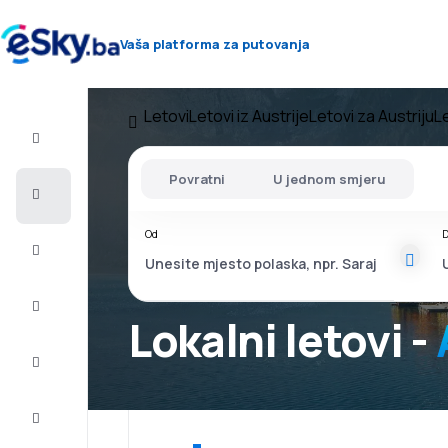
Vaša platforma za putovanja
Letovi
Letovi iz Austrije
Letovi za Austriju
Le
Let+Hotel
Povratni
U jednom smjeru
Avio
karte
Od
D
Letovanje
City
Break
Lokalni letovi -
Smještaj
Ponude