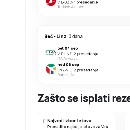
VIE
-
SZG
·
1 presedanje
Turkish Airlines
Beč
-
Linz
3 dana
pet 04 sep
VIE
-
LNZ
·
2 presedanja
ITA Airways
ned 06 sep
LNZ
-
VIE
·
2 presedanja
Danish Air
Zašto se isplati re
Najveći izbor letova
Pronađite najbolje letove za Vas