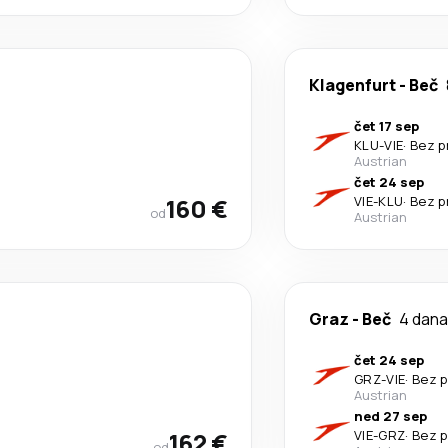
Klagenfurt
-
Beč
čet 17 sep
KLU
-
VIE
·
Bez p
Austrian
čet 24 sep
160 €
VIE
-
KLU
·
Bez p
od
Austrian
Graz
-
Beč
4 dana
čet 24 sep
GRZ
-
VIE
·
Bez p
Austrian
ned 27 sep
162 €
VIE
-
GRZ
·
Bez p
od