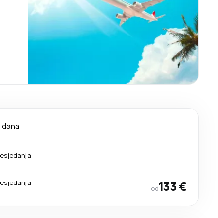
 dana
resjedanja
resjedanja
133 €
od