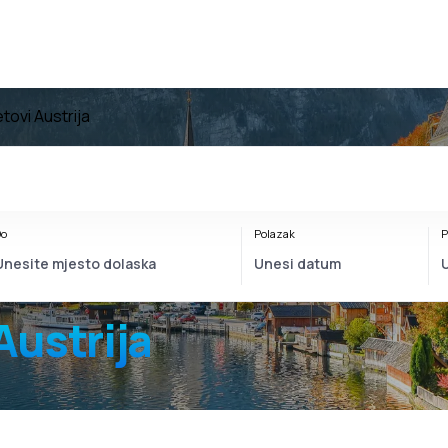
tovi Austrija
o
Polazak
P
Austrija