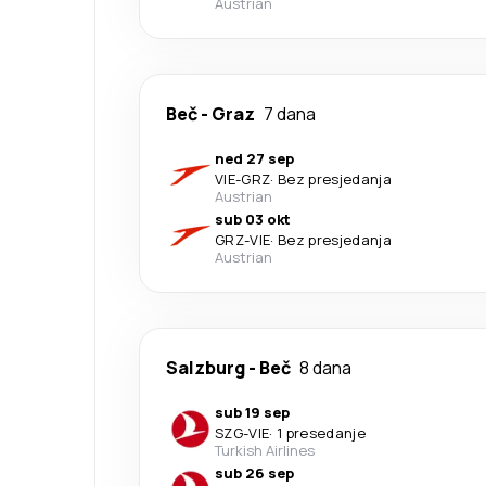
Austrian
Beč
-
Graz
7 dana
ned 27 sep
VIE
-
GRZ
·
Bez presjedanja
Austrian
sub 03 okt
GRZ
-
VIE
·
Bez presjedanja
Austrian
Salzburg
-
Beč
8 dana
sub 19 sep
SZG
-
VIE
·
1 presedanje
Turkish Airlines
sub 26 sep