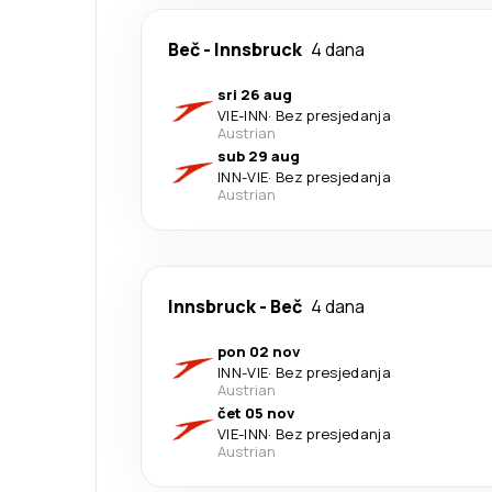
Beč
-
Innsbruck
4 dana
sri 26 aug
VIE
-
INN
·
Bez presjedanja
Austrian
sub 29 aug
INN
-
VIE
·
Bez presjedanja
Austrian
Innsbruck
-
Beč
4 dana
pon 02 nov
INN
-
VIE
·
Bez presjedanja
Austrian
čet 05 nov
VIE
-
INN
·
Bez presjedanja
Austrian