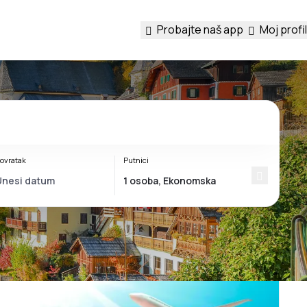
Probajte naš app
Moj profil
ovratak
Putnici