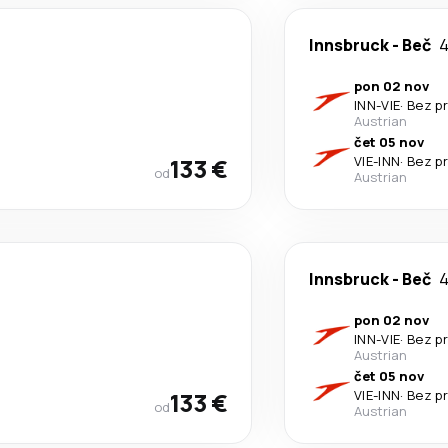
Innsbruck
-
Beč
4
pon 02 nov
INN
-
VIE
·
Bez p
Austrian
čet 05 nov
133 €
VIE
-
INN
·
Bez p
od
Austrian
Innsbruck
-
Beč
4
pon 02 nov
INN
-
VIE
·
Bez p
Austrian
čet 05 nov
133 €
VIE
-
INN
·
Bez p
od
Austrian