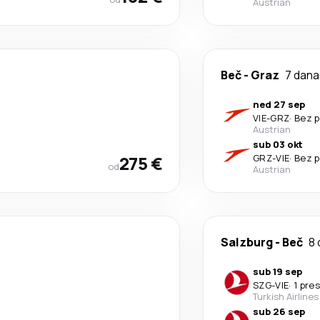
Austrian
Beč
-
Graz
7 dana
ned 27 sep
VIE
-
GRZ
·
Bez p
Austrian
sub 03 okt
275 €
GRZ
-
VIE
·
Bez p
od
Austrian
Salzburg
-
Beč
8 
sub 19 sep
SZG
-
VIE
·
1 pre
Turkish Airlines
sub 26 sep