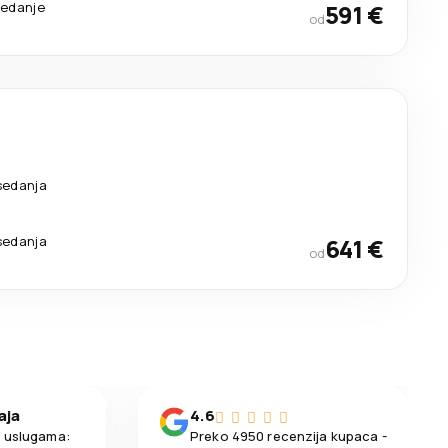
sedanje
591 €
od
sedanja
sedanja
641 €
od
aja
4.6
m uslugama:
Preko 4950 recenzija kupaca -