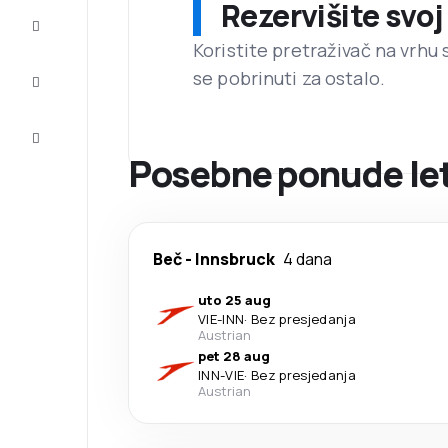
Rezervišite svoj
Dovršite
putovanje
Koristite pretraživač na vrhu 
se pobrinuti za ostalo.
Inspiracija
i savjeti
Korisnička
usluga
Posebne ponude let
Beč
-
Innsbruck
4 dana
uto 25 aug
VIE
-
INN
·
Bez presjedanja
Austrian
pet 28 aug
INN
-
VIE
·
Bez presjedanja
Austrian