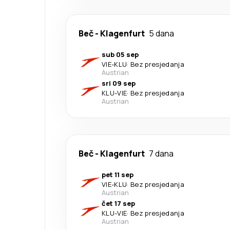
Beč
-
Klagenfurt
5 dana
sub 05 sep
VIE
-
KLU
·
Bez presjedanja
Austrian
sri 09 sep
KLU
-
VIE
·
Bez presjedanja
Austrian
Beč
-
Klagenfurt
7 dana
pet 11 sep
VIE
-
KLU
·
Bez presjedanja
Austrian
čet 17 sep
KLU
-
VIE
·
Bez presjedanja
Austrian