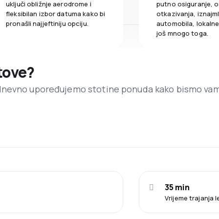
uključi obližnje aerodrome i
putno osiguranje, o
fleksibilan izbor datuma kako bi
otkazivanja, iznajml
pronašli najjeftiniju opciju.
automobila, lokalne 
još mnogo toga.
etove?
dnevno upoređujemo stotine ponuda kako bismo va
35 min
Vrijeme trajanja l