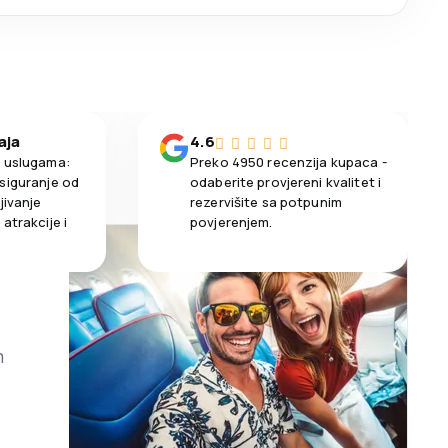
aja
4.6
m uslugama:
Preko 4950 recenzija kupaca -
siguranje od
odaberite provjereni kvalitet i
jivanje
rezervišite sa potpunim
atrakcije i
povjerenjem.
m