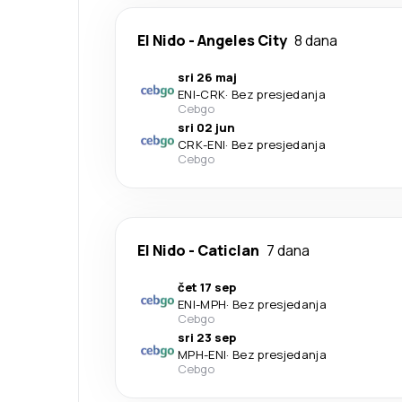
El Nido
-
Angeles City
8 dana
sri 26 maj
ENI
-
CRK
·
Bez presjedanja
Cebgo
sri 02 jun
CRK
-
ENI
·
Bez presjedanja
Cebgo
El Nido
-
Caticlan
7 dana
čet 17 sep
ENI
-
MPH
·
Bez presjedanja
Cebgo
sri 23 sep
MPH
-
ENI
·
Bez presjedanja
Cebgo