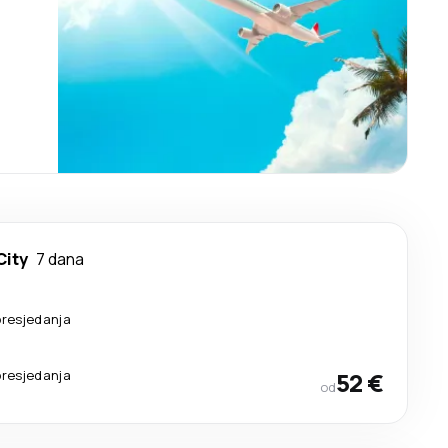
City
7 dana
presjedanja
presjedanja
52 €
od