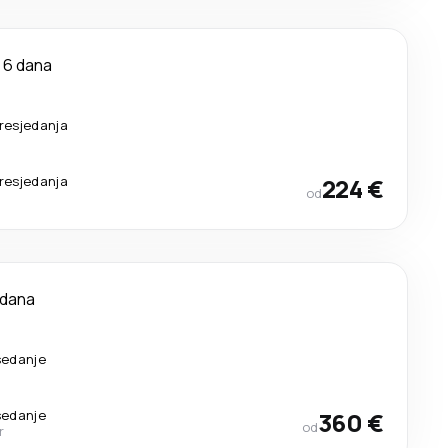
6 dana
resjedanja
resjedanja
224 €
od
 dana
sedanje
sedanje
360 €
od
r