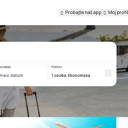
Probajte naš app
Moj profil
ovratak
Putnici