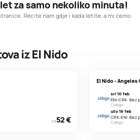
 let za samo nekoliko minuta!
stranice. Recite nam gdje i kada letite, a mi ćemo
va iz El Nido
El Nido
-
Angeles 
sri 10 feb
ENI
-
CRK
·
Bez 
Cebgo
uto 16 feb
52 €
CRK
-
ENI
·
Bez 
od
Cebgo