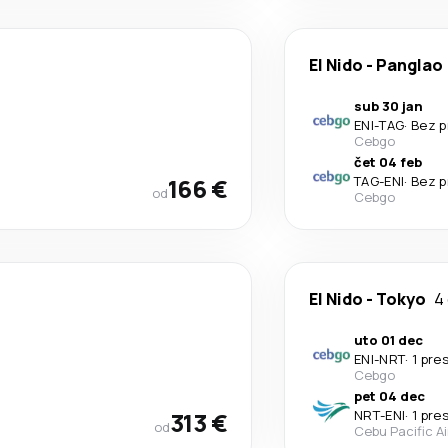
El Nido
-
Panglao
sub 30 jan
ENI
-
TAG
·
Bez p
Cebgo
čet 04 feb
166 €
TAG
-
ENI
·
Bez p
od
Cebgo
El Nido
-
Tokyo
4
uto 01 dec
ENI
-
NRT
·
1 pre
Cebgo
pet 04 dec
313 €
NRT
-
ENI
·
1 pre
od
Cebu Pacific Ai