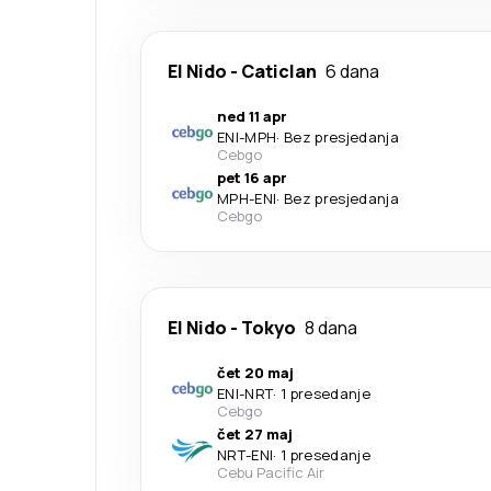
El Nido
-
Caticlan
6 dana
ned 11 apr
ENI
-
MPH
·
Bez presjedanja
Cebgo
pet 16 apr
MPH
-
ENI
·
Bez presjedanja
Cebgo
El Nido
-
Tokyo
8 dana
čet 20 maj
ENI
-
NRT
·
1 presedanje
Cebgo
čet 27 maj
NRT
-
ENI
·
1 presedanje
Cebu Pacific Air