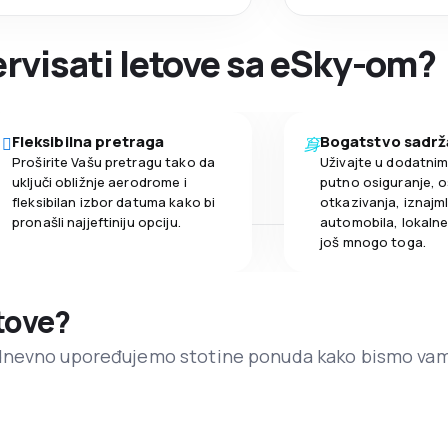
zervisati letove sa eSky-om?
Fleksibilna pretraga
Bogatstvo sadrž
Proširite Vašu pretragu tako da
Uživajte u dodatni
uključi obližnje aerodrome i
putno osiguranje, o
fleksibilan izbor datuma kako bi
otkazivanja, iznajml
pronašli najjeftiniju opciju.
automobila, lokalne 
još mnogo toga.
etove?
dnevno upoređujemo stotine ponuda kako bismo va