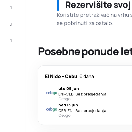
Rezervišite svoj
Dovršite
putovanje
Koristite pretraživač na vrhu 
se pobrinuti za ostalo.
Inspiracija
i savjeti
Korisnička
usluga
Posebne ponude leto
El Nido
-
Cebu
6 dana
uto 08 jun
ENI
-
CEB
·
Bez presjedanja
Cebgo
ned 13 jun
CEB
-
ENI
·
Bez presjedanja
Cebgo