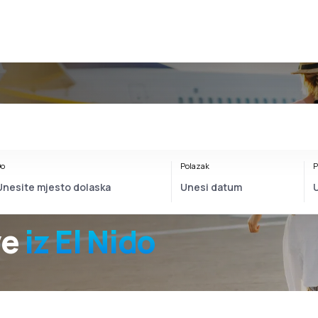
o
Polazak
P
ve
iz El Nido