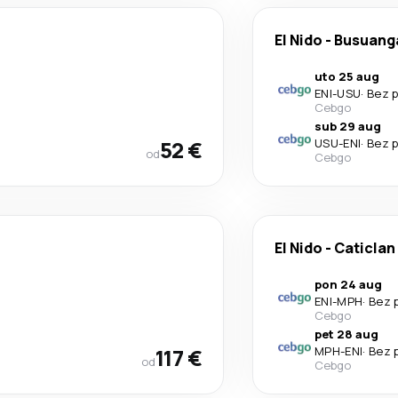
El Nido
-
Busuang
uto 25 aug
ENI
-
USU
·
Bez p
Cebgo
sub 29 aug
52 €
USU
-
ENI
·
Bez p
od
Cebgo
El Nido
-
Caticlan
pon 24 aug
ENI
-
MPH
·
Bez 
Cebgo
pet 28 aug
117 €
MPH
-
ENI
·
Bez 
od
Cebgo