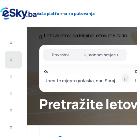
Vaša platforma za putovanja
Letovi
Letovi sa Filipina
Letovi iz El Nido
Let+Hotel
Povratni
U jednom smjeru
Avio
karte
Od
D
Letovanje
City
Break
Pretražite leto
Smještaj
Ponude