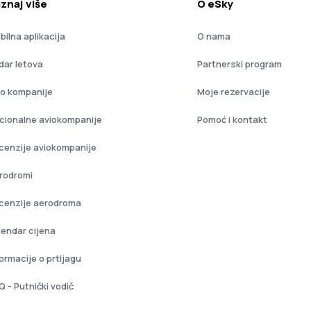
znaj više
O eSky
bilna aplikacija
O nama
dar letova
Partnerski program
io kompanije
Moje rezervacije
cionalne aviokompanije
Pomoć i kontakt
cenzije aviokompanije
rodromi
cenzije aerodroma
lendar cijena
formacije o prtljagu
Q - Putnički vodič