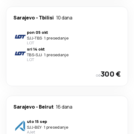
Sarajevo
-
Tbilisi
10 dana
pon 05 okt
SJJ
-
TBS
·
1 presedanje
LOT
sri 14 okt
TBS
-
SJJ
·
1 presedanje
LOT
300 €
od
Sarajevo
-
Beirut
16 dana
uto 15 sep
SJJ
-
BEY
·
1 presedanje
AJet