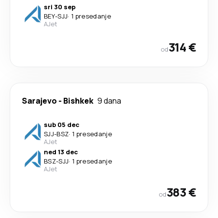
sri 30 sep
BEY
-
SJJ
·
1 presedanje
AJet
314 €
od
Sarajevo
-
Bishkek
9 dana
sub 05 dec
SJJ
-
BSZ
·
1 presedanje
AJet
ned 13 dec
BSZ
-
SJJ
·
1 presedanje
AJet
383 €
od