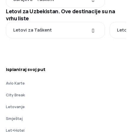
Letovi za Uzbekistan. Ove destinacije su na
vrhu liste
Letovi za Taškent
Letovi
Isplaniraj svoj put
Avio Karte
City Break
Letovanje
Smještaj
Let+Hotel