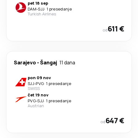
pet 18 sep
DAM
-
SJJ
·
1 presedanje
Turkish Airlines
611 €
od
Sarajevo
-
Šangaj
11 dana
pon 09 nov
SJJ
-
PVG
·
1 presedanje
SWISS
čet 19 nov
PVG
-
SJJ
·
1 presedanje
Austrian
647 €
od