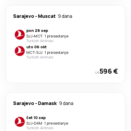
Sarajevo
-
Muscat
9 dana
pon 28 sep
SJJ
-
MCT
·
1 presedanje
Turkish Airlines
uto 06 okt
MCT
-
SJJ
·
1 presedanje
Turkish Airlines
596 €
od
Sarajevo
-
Damask
9 dana
čet 10 sep
SJJ
-
DAM
·
1 presedanje
Turkish Airlines