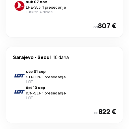
sub 07 nov
LHE
-
SJJ
·
1 presedanje
Turkish Airlines
807 €
od
Sarajevo
-
Seoul
10 dana
uto 01 sep
SJJ
-
ICN
·
1 presedanje
LOT
čet 10 sep
ICN
-
SJJ
·
1 presedanje
LOT
822 €
od