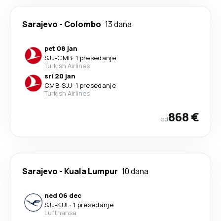
Sarajevo
-
Colombo
13 dana
pet 08 jan
SJJ
-
CMB
·
1 presedanje
Turkish Airlines
sri 20 jan
CMB
-
SJJ
·
1 presedanje
Turkish Airlines
868 €
od
Sarajevo
-
Kuala Lumpur
10 dana
ned 06 dec
SJJ
-
KUL
·
1 presedanje
Lufthansa