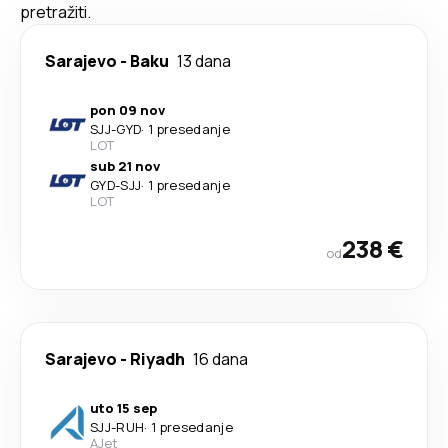
pretražiti.
Sarajevo
-
Baku
13 dana
pon 09 nov
SJJ
-
GYD
·
1 presedanje
LOT
sub 21 nov
GYD
-
SJJ
·
1 presedanje
LOT
238 €
od
Sarajevo
-
Riyadh
16 dana
uto 15 sep
SJJ
-
RUH
·
1 presedanje
AJet