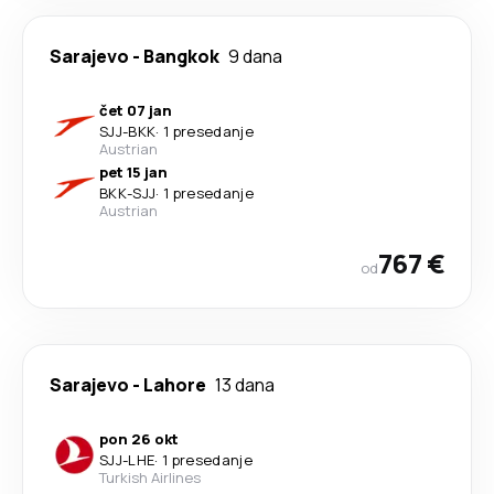
Sarajevo
-
Bangkok
9 dana
čet 07 jan
SJJ
-
BKK
·
1 presedanje
Austrian
pet 15 jan
BKK
-
SJJ
·
1 presedanje
Austrian
767 €
od
Sarajevo
-
Lahore
13 dana
pon 26 okt
SJJ
-
LHE
·
1 presedanje
Turkish Airlines