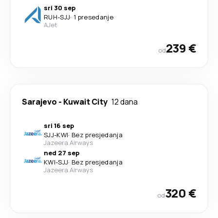
sri 30 sep
RUH
-
SJJ
·
1 presedanje
AJet
239 €
od
Sarajevo
-
Kuwait City
12 dana
sri 16 sep
SJJ
-
KWI
·
Bez presjedanja
Jazeera Airways
ned 27 sep
KWI
-
SJJ
·
Bez presjedanja
Jazeera Airways
320 €
od