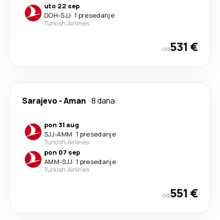
uto 22 sep
DOH
-
SJJ
·
1 presedanje
Turkish Airlines
531 €
od
Sarajevo
-
Aman
8 dana
pon 31 aug
SJJ
-
AMM
·
1 presedanje
Turkish Airlines
pon 07 sep
AMM
-
SJJ
·
1 presedanje
Turkish Airlines
551 €
od