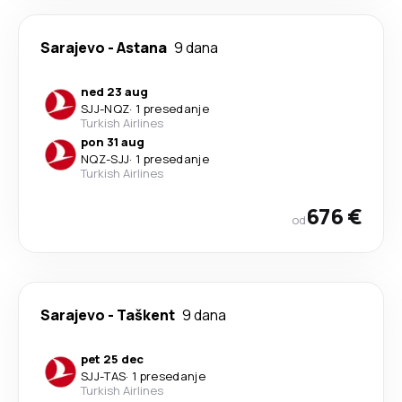
Sarajevo
-
Astana
9 dana
ned 23 aug
SJJ
-
NQZ
·
1 presedanje
Turkish Airlines
pon 31 aug
NQZ
-
SJJ
·
1 presedanje
Turkish Airlines
676 €
od
Sarajevo
-
Taškent
9 dana
pet 25 dec
SJJ
-
TAS
·
1 presedanje
Turkish Airlines