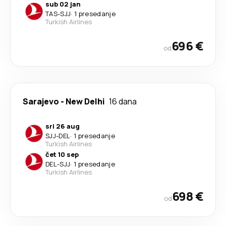
sub 02 jan
TAS
-
SJJ
·
1 presedanje
Turkish Airlines
696 €
od
Sarajevo
-
New Delhi
16 dana
sri 26 aug
SJJ
-
DEL
·
1 presedanje
Turkish Airlines
čet 10 sep
DEL
-
SJJ
·
1 presedanje
Turkish Airlines
698 €
od