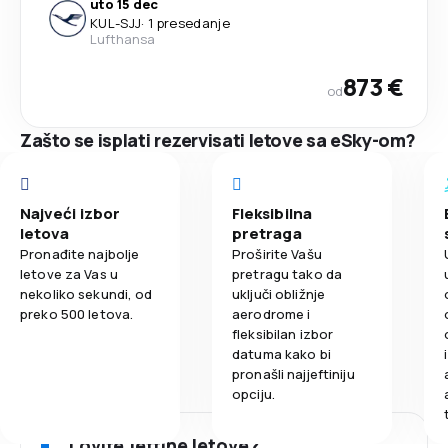
uto 15 dec
KUL
-
SJJ
·
1 presedanje
Lufthansa
873 €
od
Zašto se isplati rezervisati letove sa eSky-om?
Najveći izbor
Fleksibilna
letova
pretraga
Pronađite najbolje
Proširite Vašu
letove za Vas u
pretragu tako da
nekoliko sekundi, od
uključi obližnje
preko 500 letova.
aerodrome i
fleksibilan izbor
datuma kako bi
pronašli najjeftiniju
opciju.
Lovite jeftine letove?