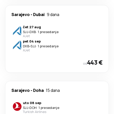
Sarajevo
-
Dubai
9 dana
čet 27 aug
SJJ
-
DXB
·
1 presedanje
AJet
pet 04 sep
DXB
-
SJJ
·
1 presedanje
AJet
443 €
od
Sarajevo
-
Doha
15 dana
uto 08 sep
SJJ
-
DOH
·
1 presedanje
Turkish Airlines