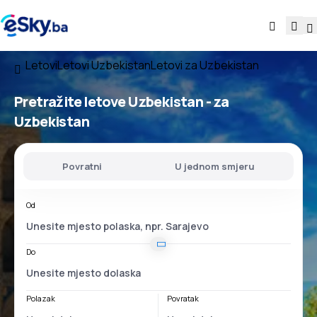
Letovi
Letovi Uzbekistan
Letovi za Uzbekistan
Pretražite letove
Uzbekistan - za
Uzbekistan
Povratni
U jednom smjeru
Od
Do
Polazak
Povratak