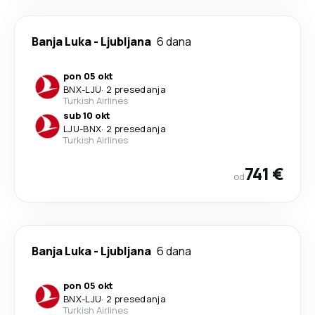
Banja Luka
-
Ljubljana
6 dana
pon 05 okt
BNX
-
LJU
·
2 presedanja
Turkish Airlines
sub 10 okt
LJU
-
BNX
·
2 presedanja
Turkish Airlines
741 €
od
Banja Luka
-
Ljubljana
6 dana
pon 05 okt
BNX
-
LJU
·
2 presedanja
Turkish Airlines