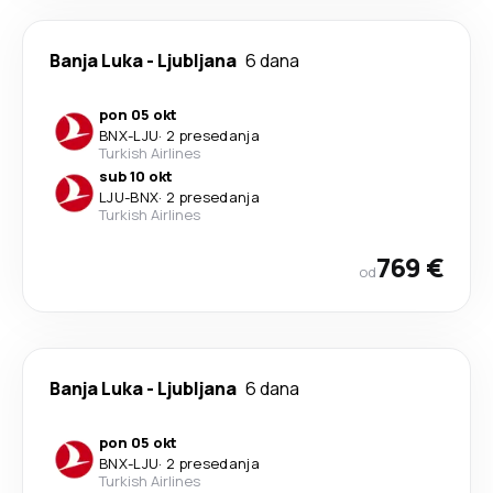
Banja Luka
-
Ljubljana
6 dana
pon 05 okt
BNX
-
LJU
·
2 presedanja
Turkish Airlines
sub 10 okt
LJU
-
BNX
·
2 presedanja
Turkish Airlines
769 €
od
Banja Luka
-
Ljubljana
6 dana
pon 05 okt
BNX
-
LJU
·
2 presedanja
Turkish Airlines