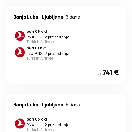
Banja Luka
-
Ljubljana
6 dana
pon 05 okt
BNX
-
LJU
·
2 presedanja
Turkish Airlines
sub 10 okt
LJU
-
BNX
·
2 presedanja
Turkish Airlines
741 €
od
Banja Luka
-
Ljubljana
6 dana
pon 05 okt
BNX
-
LJU
·
2 presedanja
Turkish Airlines