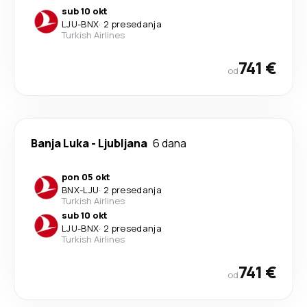
sub 10 okt
LJU
-
BNX
·
2 presedanja
Turkish Airlines
741 €
od
Banja Luka
-
Ljubljana
6 dana
pon 05 okt
BNX
-
LJU
·
2 presedanja
Turkish Airlines
sub 10 okt
LJU
-
BNX
·
2 presedanja
Turkish Airlines
741 €
od