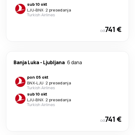
sub 10 okt
LJU
-
BNX
·
2 presedanja
Turkish Airlines
741 €
od
Banja Luka
-
Ljubljana
6 dana
pon 05 okt
BNX
-
LJU
·
2 presedanja
Turkish Airlines
sub 10 okt
LJU
-
BNX
·
2 presedanja
Turkish Airlines
741 €
od