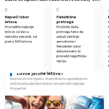
Najveći izbor
Fleksibilna
letova
pretraga
Pronađite najbolje
Proširite Vašu
letove za Vas u
pretragu tako da
nekoliko sekundi, od
uključi obližnje
preko 500 letova.
aerodrome i
fleksibilan izbor
datuma kako bi
pronašli najjeftiniju
opciju.
Lovite jeftine letove?
Na pravom ste mjestu. Svakodnevno upoređujemo
stotine ponuda kako bismo vam ponudili najbolje.
Provjerite!