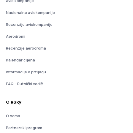
Avio kompanije
Nacionalne aviokompanije
Recenzije aviokompanije
Aerodromi
Recenzije aerodroma
Kalendar cijena
Informacije o prtljagu
FAQ - Putnički vodič
O eSky
O nama
Partnerski program