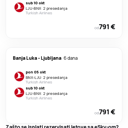
sub 10 okt
LJU
-
BNX
·
2 presedanja
Turkish Airlines
791 €
od
Banja Luka
-
Ljubljana
6 dana
pon 05 okt
BNX
-
LJU
·
2 presedanja
Turkish Airlines
sub 10 okt
LJU
-
BNX
·
2 presedanja
Turkish Airlines
791 €
od
Zašto se isplati rezervisati letove sa eSky-om?