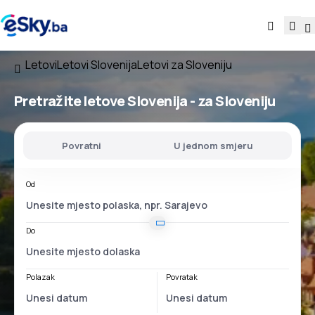
Letovi
Letovi Slovenija
Letovi za Sloveniju
Pretražite letove
Slovenija - za Sloveniju
Povratni
U jednom smjeru
Od
Do
Polazak
Povratak