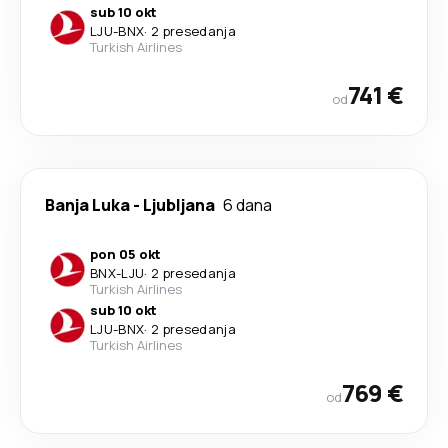
sub 10 okt
LJU
-
BNX
·
2 presedanja
Turkish Airlines
741 €
od
Banja Luka
-
Ljubljana
6 dana
pon 05 okt
BNX
-
LJU
·
2 presedanja
Turkish Airlines
sub 10 okt
LJU
-
BNX
·
2 presedanja
Turkish Airlines
769 €
od