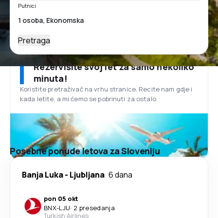
Putnici
Pretraga
Rezervišite svoj let za samo nekoliko
minuta!
Koristite pretraživač na vrhu stranice. Recite nam gdje i
kada letite, a mi ćemo se pobrinuti za ostalo.
Posebne ponude letova za Sloveniju
Banja Luka
-
Ljubljana
6 dana
pon 05 okt
BNX
-
LJU
·
2 presedanja
Turkish Airlines