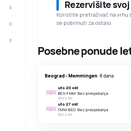
Rezervišite svoj
Dovršite
putovanje
Koristite pretraživač na vrhu 
se pobrinuti za ostalo.
Inspiracija
i savjeti
Korisnička
usluga
Posebne ponude let
Beograd
-
Memmingen
8 dana
uto 20 okt
BEG
-
FMM
·
Bez presjedanja
Wizz Air
uto 27 okt
FMM
-
BEG
·
Bez presjedanja
Wizz Air