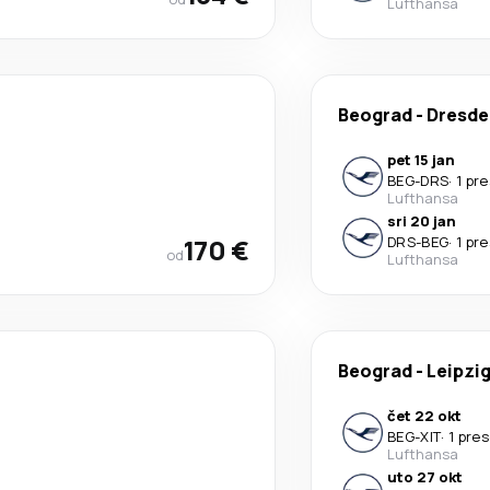
Lufthansa
Beograd
-
Dresde
pet 15 jan
BEG
-
DRS
·
1 pr
Lufthansa
sri 20 jan
170 €
DRS
-
BEG
·
1 pr
od
Lufthansa
Beograd
-
Leipzi
čet 22 okt
BEG
-
XIT
·
1 pre
Lufthansa
uto 27 okt