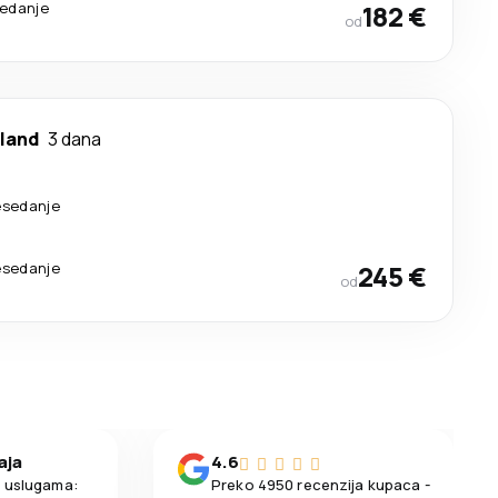
sedanje
182 €
od
land
3 dana
esedanje
esedanje
245 €
od
aja
4.6
m uslugama:
Preko 4950 recenzija kupaca -