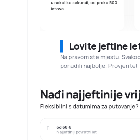
u nekoliko sekundi, od preko 500
letova.
Lovite jeftine l
Na pravom ste mjestu. Svako
ponudili najbolje. Provjerite!
Nađi najjeftinije vri
Fleksibilni s datumima za putovanje? N
od 68 €
Najjeftiniji povratni let