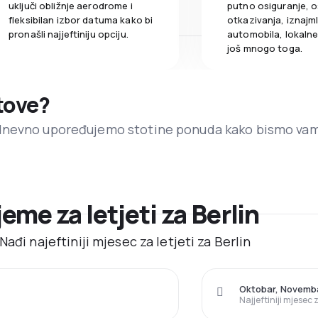
uključi obližnje aerodrome i
putno osiguranje, o
fleksibilan izbor datuma kako bi
otkazivanja, iznajml
pronašli najjeftiniju opciju.
automobila, lokalne 
još mnogo toga.
etove?
dnevno upoređujemo stotine ponuda kako bismo va
jeme za letjeti za Berlin
ađi najeftiniji mjesec za letjeti za Berlin
Oktobar, Novemb
Najjeftiniji mjesec