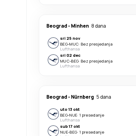
Beograd
-
Minhen
8 dana
sri 25 nov
BEG
-
MUC
·
Bez presjedanja
Lufthansa
sri 02 dec
MUC
-
BEG
·
Bez presjedanja
Lufthansa
Beograd
-
Nürnberg
5 dana
uto 13 okt
BEG
-
NUE
·
1 presedanje
Lufthansa
sub 17 okt
NUE
-
BEG
·
1 presedanje