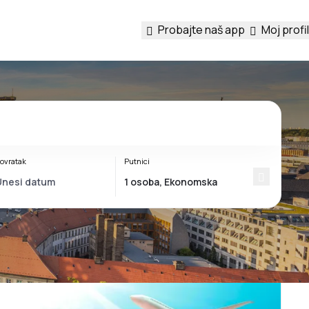
Probajte naš app
Moj profil
ovratak
Putnici