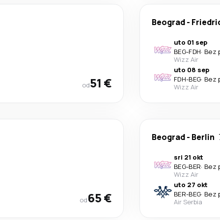
Beograd
-
Friedr
uto 01 sep
BEG
-
FDH
·
Bez 
Wizz Air
uto 08 sep
51 €
FDH
-
BEG
·
Bez 
od
Wizz Air
Beograd
-
Berlin
sri 21 okt
BEG
-
BER
·
Bez 
Wizz Air
uto 27 okt
65 €
BER
-
BEG
·
Bez 
od
Air Serbia