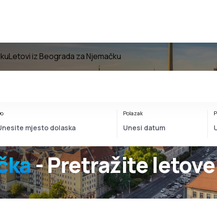
čku
Letovi iz Beograda za Njemačku
o
Polazak
P
čka
- Pretražite letove