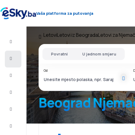
Vaša platforma za putovanja
Letovi
Letovi iz Beograda
Letovi za Njema
Let+Hotel
Povratni
U jednom smjeru
Avio
karte
Od
D
Letovanje
City
Break
Beograd Njema
Smještaj
Ponude