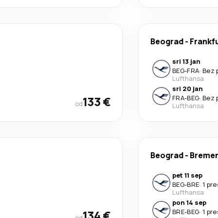
Beograd
-
Frankf
sri 13 jan
BEG
-
FRA
·
Bez 
Lufthansa
sri 20 jan
133 €
FRA
-
BEG
·
Bez 
od
Lufthansa
Beograd
-
Breme
pet 11 sep
BEG
-
BRE
·
1 pr
Lufthansa
pon 14 sep
134 €
BRE
-
BEG
·
1 pr
od