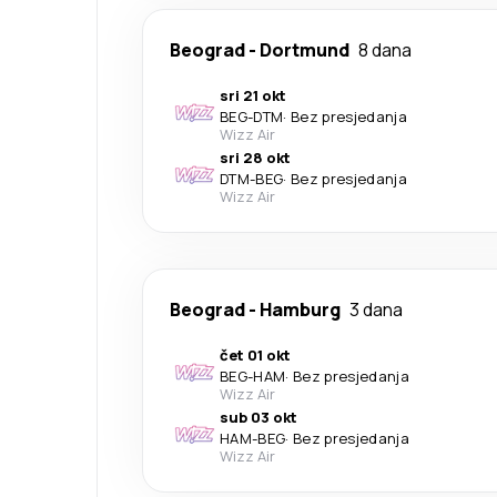
Beograd
-
Dortmund
8 dana
sri 21 okt
BEG
-
DTM
·
Bez presjedanja
Wizz Air
sri 28 okt
DTM
-
BEG
·
Bez presjedanja
Wizz Air
Beograd
-
Hamburg
3 dana
čet 01 okt
BEG
-
HAM
·
Bez presjedanja
Wizz Air
sub 03 okt
HAM
-
BEG
·
Bez presjedanja
Wizz Air