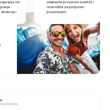
siguranje od
odaberite provjereni kvalitet i
jivanje
rezervišite sa potpunim
atrakcije i
povjerenjem.
m
ar
 za putovanje