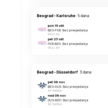
Beograd
-
Karlsruhe
5 dana
pon 19 okt
BEG
-
FKB
·
Bez presjedanja
Wizz Air
pet 23 okt
FKB
-
BEG
·
Bez presjedanja
Wizz Air
Beograd
-
Düsseldorf
3 dana
pet 06 nov
BEG
-
DUS
·
Bez presjedanja
Air Serbia
ned 08 nov
DUS
-
BEG
·
Bez presjedanja
Air Serbia