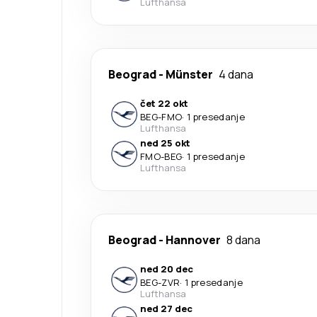
Lufthansa
Beograd
-
Münster
4 dana
čet 22 okt
BEG
-
FMO
·
1 presedanje
Lufthansa
ned 25 okt
FMO
-
BEG
·
1 presedanje
Lufthansa
Beograd
-
Hannover
8 dana
ned 20 dec
BEG
-
ZVR
·
1 presedanje
Lufthansa
ned 27 dec