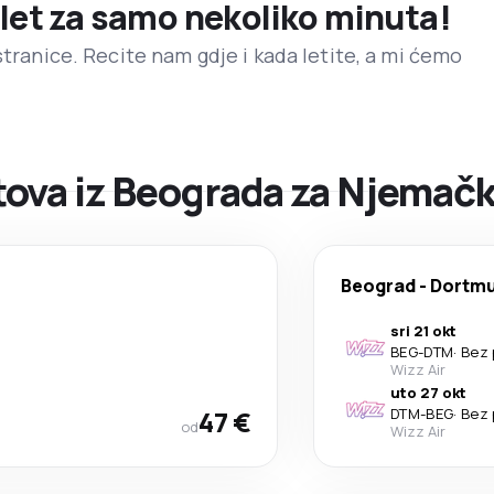
 let za samo nekoliko minuta!
stranice. Recite nam gdje i kada letite, a mi ćemo
ova iz Beograda za Njemač
Beograd
-
Dortm
sri 21 okt
BEG
-
DTM
·
Bez 
Wizz Air
uto 27 okt
47 €
DTM
-
BEG
·
Bez 
od
Wizz Air