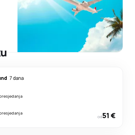
ku
und
7 dana
presjedanja
presjedanja
51 €
od