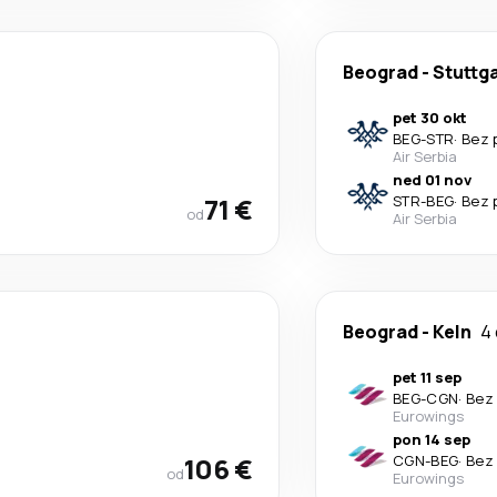
Beograd
-
Stuttg
pet 30 okt
BEG
-
STR
·
Bez 
Air Serbia
ned 01 nov
71 €
STR
-
BEG
·
Bez 
od
Air Serbia
Beograd
-
Keln
4
pet 11 sep
BEG
-
CGN
·
Bez 
Eurowings
pon 14 sep
106 €
CGN
-
BEG
·
Bez 
od
Eurowings