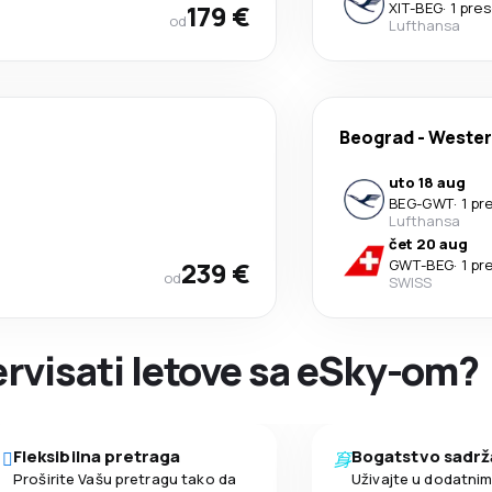
179 €
XIT
-
BEG
·
1 pre
od
Lufthansa
Beograd
-
Wester
uto 18 aug
BEG
-
GWT
·
1 pr
Lufthansa
čet 20 aug
239 €
GWT
-
BEG
·
1 pr
od
SWISS
zervisati letove sa eSky-om?
Fleksibilna pretraga
Bogatstvo sadrž
Proširite Vašu pretragu tako da
Uživajte u dodatni