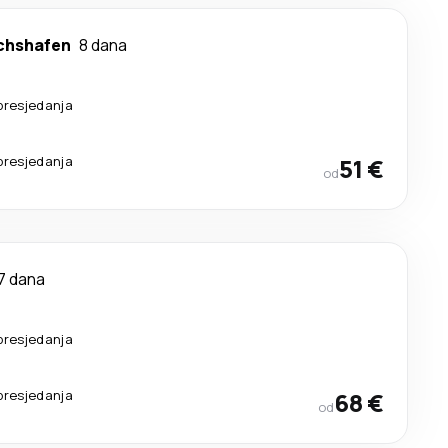
ichshafen
8 dana
presjedanja
presjedanja
51 €
od
7 dana
presjedanja
presjedanja
68 €
od