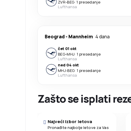
ZVR
-
BEG
·
1 presedanje
Lufthansa
Beograd
-
Mannheim
4 dana
čet 01 okt
BEG
-
MHJ
·
1 presedanje
Lufthansa
ned 04 okt
MHJ
-
BEG
·
1 presedanje
Lufthansa
Zašto se isplati re
Najveći izbor letova
Pronađite najbolje letove za Vas