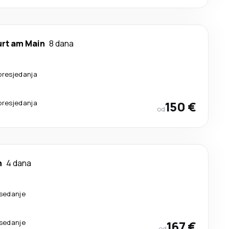
urt am Main
8 dana
presjedanja
presjedanja
150 €
od
n
4 dana
esedanje
esedanje
167 €
od