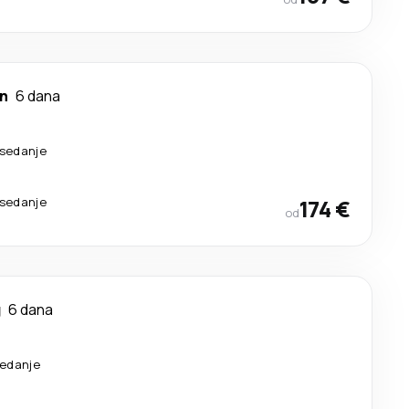
n
6 dana
esedanje
esedanje
174 €
od
g
6 dana
sedanje