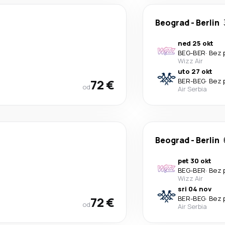
Beograd
-
Berlin
ned 25 okt
BEG
-
BER
·
Bez 
Wizz Air
uto 27 okt
72 €
BER
-
BEG
·
Bez 
od
Air Serbia
Beograd
-
Berlin
pet 30 okt
BEG
-
BER
·
Bez 
Wizz Air
sri 04 nov
72 €
BER
-
BEG
·
Bez 
od
Air Serbia