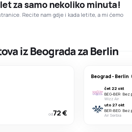
 let za samo nekoliko minuta!
stranice. Recite nam gdje i kada letite, a mi ćemo
va iz Beograda za Berlin
Beograd
-
Berlin
čet 22 okt
BEG
-
BER
·
Bez 
Wizz Air
uto 27 okt
72 €
BER
-
BEG
·
Bez 
od
Air Serbia