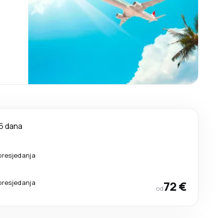
6 dana
presjedanja
presjedanja
72 €
od