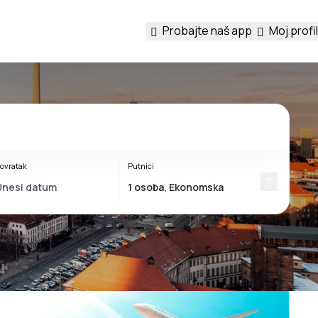
Probajte naš app
Moj profil
ovratak
Putnici