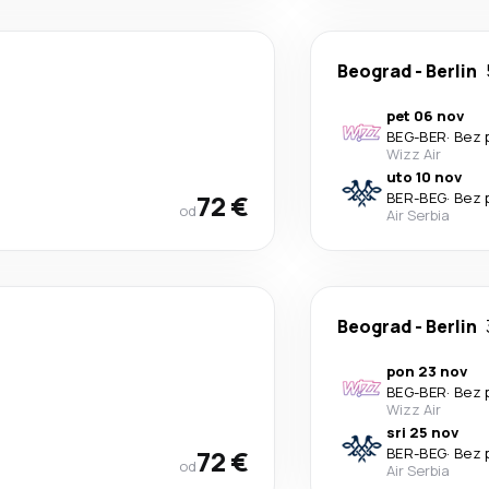
Beograd
-
Berlin
pet 06 nov
BEG
-
BER
·
Bez 
Wizz Air
uto 10 nov
72 €
BER
-
BEG
·
Bez 
od
Air Serbia
Beograd
-
Berlin
pon 23 nov
BEG
-
BER
·
Bez 
Wizz Air
sri 25 nov
72 €
BER
-
BEG
·
Bez 
od
Air Serbia