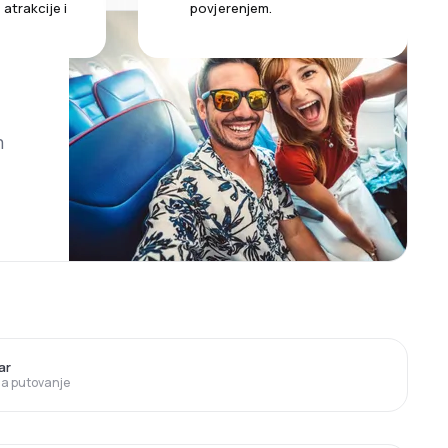
atrakcije i
povjerenjem.
m
ar
 za putovanje