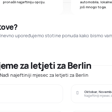
pronašli najjeftiniju opciju.
automobila, lokalne 
još mnogo toga.
etove?
dnevno upoređujemo stotine ponuda kako bismo va
jeme za letjeti za Berlin
ađi najeftiniji mjesec za letjeti za Berlin
Oktobar, Novemb
Najjeftiniji mjesec