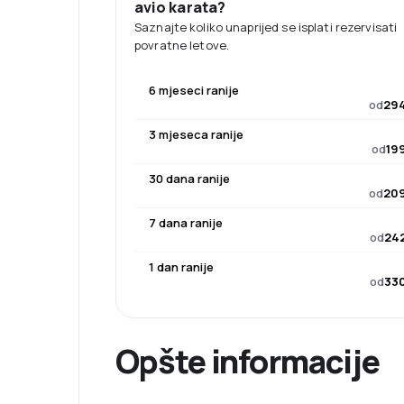
avio karata?
Saznajte koliko unaprijed se isplati rezervisati
povratne letove.
6 mjeseci ranije
od
294
3 mjeseca ranije
od
19
30 dana ranije
od
209
7 dana ranije
od
242
1 dan ranije
od
330
Opšte informacije