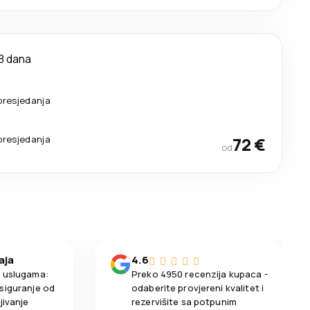
8 dana
presjedanja
presjedanja
72 €
od
aja
4.6
m uslugama:
Preko 4950 recenzija kupaca -
siguranje od
odaberite provjereni kvalitet i
jivanje
rezervišite sa potpunim