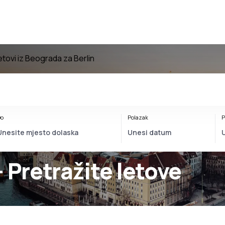
etovi iz Beograda za Berlin
o
Polazak
P
- Pretražite letove