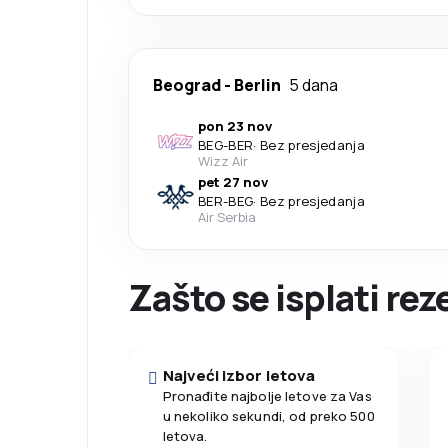
Beograd
-
Berlin
5 dana
pon 23 nov
BEG
-
BER
·
Bez presjedanja
Wizz Air
pet 27 nov
BER
-
BEG
·
Bez presjedanja
Air Serbia
Zašto se isplati re
Najveći izbor letova
Pronađite najbolje letove za Vas
u nekoliko sekundi, od preko 500
letova.