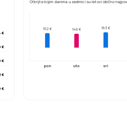
Otkrijte kojim danima u sedmici su letovi obično najpovol
163 €
152 €
146 €
 €
9 €
 €
pon
uto
sri
 €
 €