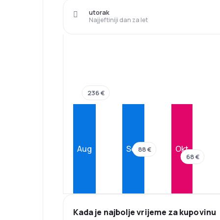
utorak
Najjeftiniji dan za let
236 €
Aug
Sep
Okt
88 €
68 €
Kada je najbolje vrijeme za kupovinu