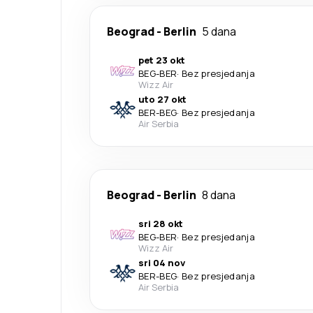
Beograd
-
Berlin
5 dana
pet 23 okt
BEG
-
BER
·
Bez presjedanja
Wizz Air
uto 27 okt
BER
-
BEG
·
Bez presjedanja
Air Serbia
Beograd
-
Berlin
8 dana
sri 28 okt
BEG
-
BER
·
Bez presjedanja
Wizz Air
sri 04 nov
BER
-
BEG
·
Bez presjedanja
Air Serbia