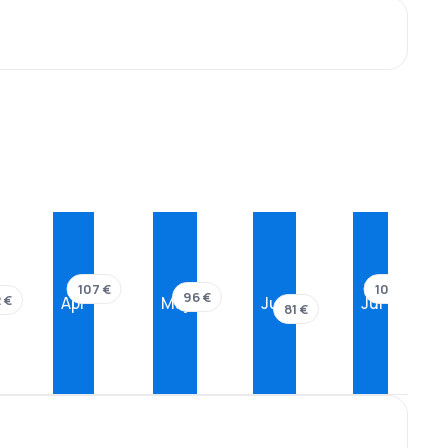
107 €
107 €
96 €
 €
Apr
Maj
Jun
Jul
81 €