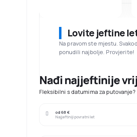
Lovite jeftine l
Na pravom ste mjestu. Svako
ponudili najbolje. Provjerite!
Nađi najjeftinije vri
Fleksibilni s datumima za putovanje? N
od 68 €
Najjeftiniji povratni let