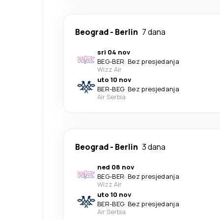
Beograd
-
Berlin
7 dana
sri 04 nov
BEG
-
BER
·
Bez presjedanja
Wizz Air
uto 10 nov
BER
-
BEG
·
Bez presjedanja
Air Serbia
Beograd
-
Berlin
3 dana
ned 08 nov
BEG
-
BER
·
Bez presjedanja
Wizz Air
uto 10 nov
BER
-
BEG
·
Bez presjedanja
Air Serbia