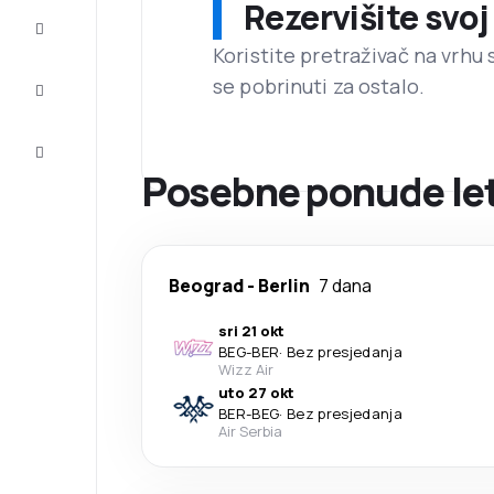
Rezervišite svoj
Dovršite
putovanje
Koristite pretraživač na vrhu 
se pobrinuti za ostalo.
Inspiracija
i savjeti
Korisnička
usluga
Posebne ponude leto
Beograd
-
Berlin
7 dana
sri 21 okt
BEG
-
BER
·
Bez presjedanja
Wizz Air
uto 27 okt
BER
-
BEG
·
Bez presjedanja
Air Serbia