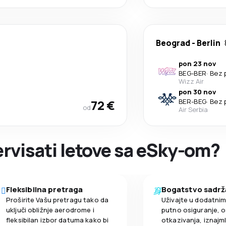
Beograd
-
Berlin
pon 23 nov
BEG
-
BER
·
Bez 
Wizz Air
pon 30 nov
72 €
BER
-
BEG
·
Bez 
od
Air Serbia
zervisati letove sa eSky-om?
Fleksibilna pretraga
Bogatstvo sadrž
Proširite Vašu pretragu tako da
Uživajte u dodatni
uključi obližnje aerodrome i
putno osiguranje, o
fleksibilan izbor datuma kako bi
otkazivanja, iznajml