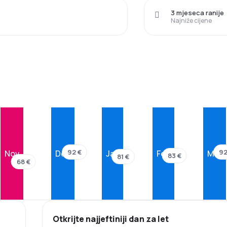
3 mjeseca ranije
Najniže cijene
92 €
92
Nov
Dec
Jan
Feb
Mar
83 €
81 €
68 €
Otkrijte najjeftiniji dan za let