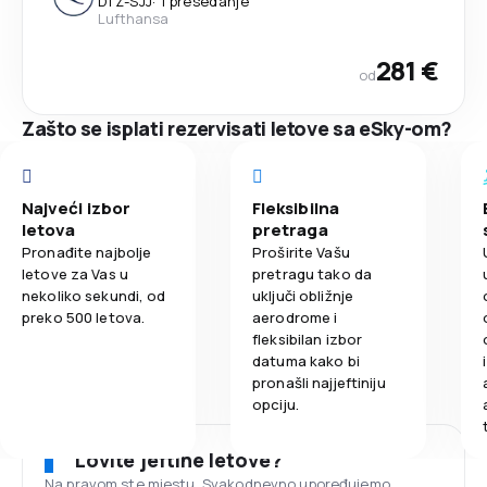
DTZ
-
SJJ
·
1 presedanje
Lufthansa
281 €
od
Zašto se isplati rezervisati letove sa eSky-om?
Najveći izbor
Fleksibilna
letova
pretraga
Pronađite najbolje
Proširite Vašu
letove za Vas u
pretragu tako da
nekoliko sekundi, od
uključi obližnje
preko 500 letova.
aerodrome i
fleksibilan izbor
datuma kako bi
pronašli najjeftiniju
opciju.
Lovite jeftine letove?
Na pravom ste mjestu. Svakodnevno upoređujemo