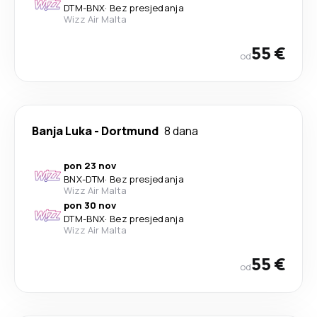
DTM
-
BNX
·
Bez presjedanja
Wizz Air Malta
55 €
od
Banja Luka
-
Dortmund
8 dana
pon 23 nov
BNX
-
DTM
·
Bez presjedanja
Wizz Air Malta
pon 30 nov
DTM
-
BNX
·
Bez presjedanja
Wizz Air Malta
55 €
od