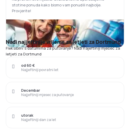
stotine ponuda kako bismo vam ponudili najbolje.
Provjerite!
Nađi najjeftinije vrijeme za letjeti za Dortmund
Fleksibilni s datumima za putovanje? Nađi najeftiniji mjesec za
letjeti za Dortmund
od 60 €
Najjeftiniji povratni let
Decembar
Najjeftiniji mjesec za putovanje
utorak
Najjeftiniji dan za let