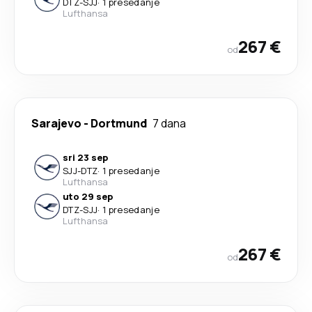
DTZ
-
SJJ
·
1 presedanje
Lufthansa
267 €
od
Sarajevo
-
Dortmund
7 dana
sri 23 sep
SJJ
-
DTZ
·
1 presedanje
Lufthansa
uto 29 sep
DTZ
-
SJJ
·
1 presedanje
Lufthansa
267 €
od