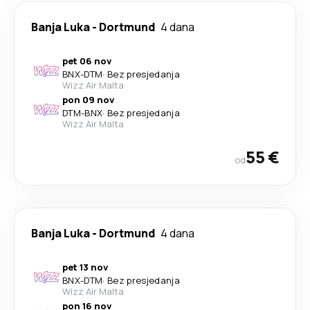
Banja Luka
-
Dortmund
4 dana
pet 06 nov
BNX
-
DTM
·
Bez presjedanja
Wizz Air Malta
pon 09 nov
DTM
-
BNX
·
Bez presjedanja
Wizz Air Malta
55 €
od
Banja Luka
-
Dortmund
4 dana
pet 13 nov
BNX
-
DTM
·
Bez presjedanja
Wizz Air Malta
pon 16 nov