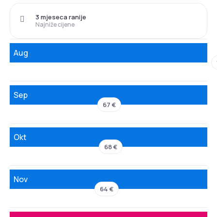
3 mjeseca ranije
Najniže cijene
Aug
Sep
67 €
Okt
68 €
Nov
64 €