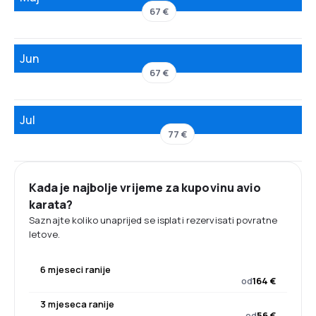
67 €
Jun
67 €
Jul
77 €
Kada je najbolje vrijeme za kupovinu avio
karata?
Saznajte koliko unaprijed se isplati rezervisati povratne
letove.
6 mjeseci ranije
od
164 €
3 mjeseca ranije
od
56 €