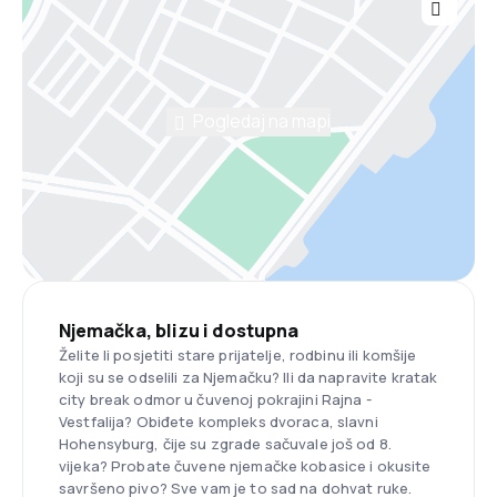
Pogledaj na mapi
Njemačka, blizu i dostupna
Želite li posjetiti stare prijatelje, rodbinu ili komšije
koji su se odselili za Njemačku? Ili da napravite kratak
city break odmor u čuvenoj pokrajini Rajna -
Vestfalija? Obiđete kompleks dvoraca, slavni
Hohensyburg, čije su zgrade sačuvale još od 8.
vijeka? Probate čuvene njemačke kobasice i okusite
savršeno pivo? Sve vam je to sad na dohvat ruke.