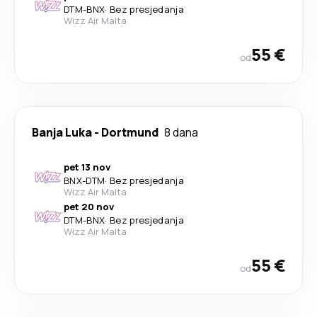
DTM
-
BNX
·
Bez presjedanja
Wizz Air Malta
55 €
od
Banja Luka
-
Dortmund
8 dana
pet 13 nov
BNX
-
DTM
·
Bez presjedanja
Wizz Air Malta
pet 20 nov
DTM
-
BNX
·
Bez presjedanja
Wizz Air Malta
55 €
od