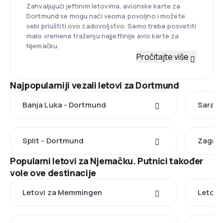
Zahvaljujući jeftinim letovima, avionske karte za
Dortmund se mogu naći veoma povoljno i možete
sebi priuštiti ovo zadovoljstvo. Samo treba posvetiti
malo vremena traženju najjeftinije avio karte za
Njemačku.
Pročitajte više
Najpopularniji vezali letovi za Dortmund
Banja Luka - Dortmund
Saraje
Split - Dortmund
Zagreb
Popularni letovi za Njemačku. Putnici također
vole ove destinacije
Letovi za Memmingen
Letovi