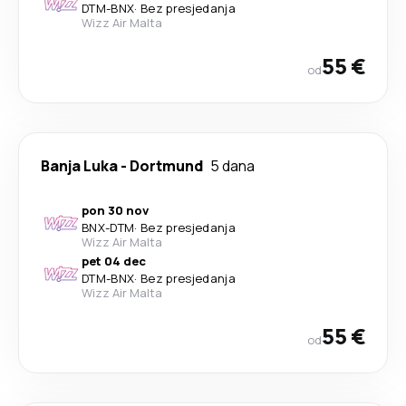
DTM
-
BNX
·
Bez presjedanja
Wizz Air Malta
55 €
od
Banja Luka
-
Dortmund
5 dana
pon 30 nov
BNX
-
DTM
·
Bez presjedanja
Wizz Air Malta
pet 04 dec
DTM
-
BNX
·
Bez presjedanja
Wizz Air Malta
55 €
od