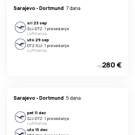
Sarajevo
-
Dortmund
7 dana
sri 23 sep
SJJ
-
DTZ
·
1 presedanje
Lufthansa
uto 29 sep
DTZ
-
SJJ
·
1 presedanje
Lufthansa
280 €
od
Sarajevo
-
Dortmund
5 dana
pet 11 dec
SJJ
-
DTZ
·
1 presedanje
Lufthansa
uto 15 dec