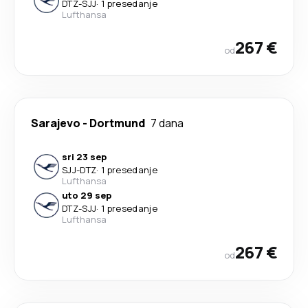
DTZ
-
SJJ
·
1 presedanje
Lufthansa
267 €
od
Sarajevo
-
Dortmund
7 dana
sri 23 sep
SJJ
-
DTZ
·
1 presedanje
Lufthansa
uto 29 sep
DTZ
-
SJJ
·
1 presedanje
Lufthansa
267 €
od