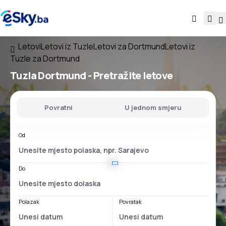
Letovi
Letovi iz Tuzle
Letovi za Dortmund
Letovi iz
Tuzle za Dortmund
Tuzla Dortmund
- Pretražite letove
Povratni
U jednom smjeru
Od
Do
Polazak
Povratak