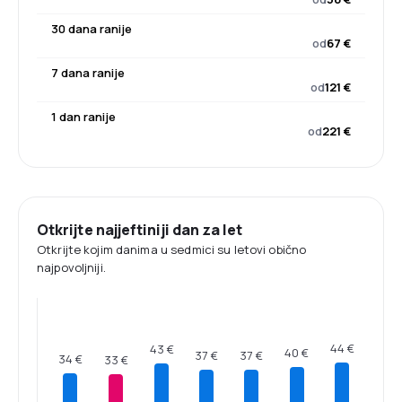
30 dana ranije
od
67 €
7 dana ranije
od
121 €
1 dan ranije
od
221 €
Otkrijte najjeftiniji dan za let
Otkrijte kojim danima u sedmici su letovi obično
najpovoljniji.
44 €
43 €
40 €
37 €
37 €
34 €
33 €