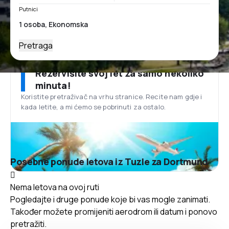
Putnici
Pretraga
Rezervišite svoj let za samo nekoliko
minuta!
Koristite pretraživač na vrhu stranice. Recite nam gdje i
kada letite, a mi ćemo se pobrinuti za ostalo.
Posebne ponude letova iz Tuzle za Dortmund
Nema letova na ovoj ruti
Pogledajte i druge ponude koje bi vas mogle zanimati.
Također možete promijeniti aerodrom ili datum i ponovo
pretražiti.