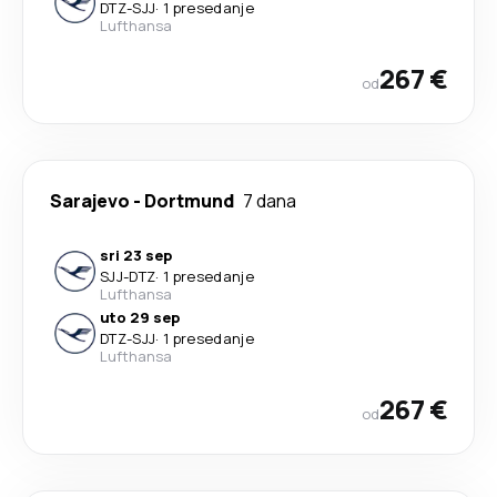
DTZ
-
SJJ
·
1 presedanje
Lufthansa
267 €
od
Sarajevo
-
Dortmund
7 dana
sri 23 sep
SJJ
-
DTZ
·
1 presedanje
Lufthansa
uto 29 sep
DTZ
-
SJJ
·
1 presedanje
Lufthansa
267 €
od