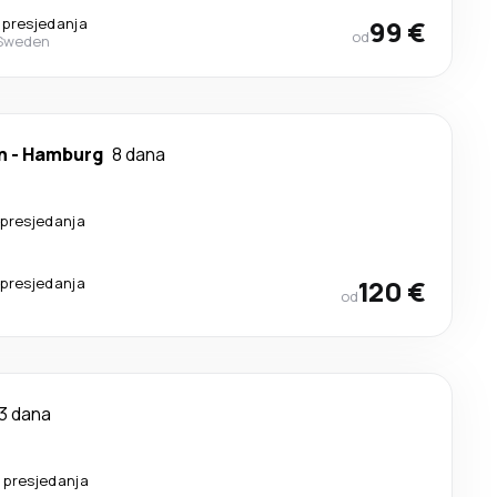
 presjedanja
99 €
od
 Sweden
n
-
Hamburg
8 dana
presjedanja
presjedanja
120 €
od
3 dana
 presjedanja