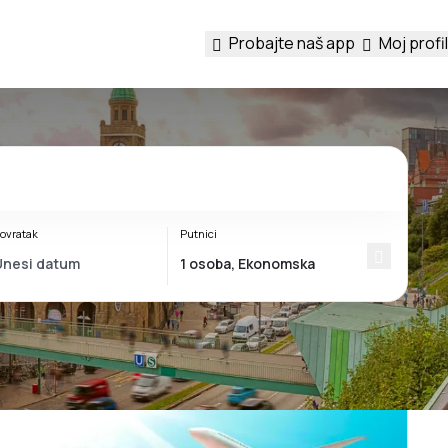
Probajte naš app
Moj profil
ovratak
Putnici