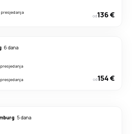
 presjedanja
136 €
od
g
6 dana
 presjedanja
154 €
od
 presjedanja
mburg
5 dana