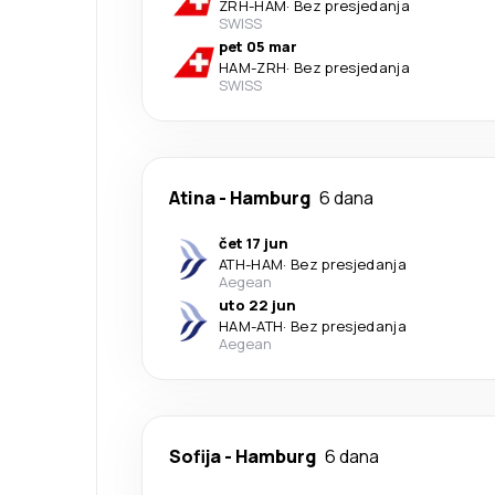
ZRH
-
HAM
·
Bez presjedanja
SWISS
pet 05 mar
HAM
-
ZRH
·
Bez presjedanja
SWISS
Atina
-
Hamburg
6 dana
čet 17 jun
ATH
-
HAM
·
Bez presjedanja
Aegean
uto 22 jun
HAM
-
ATH
·
Bez presjedanja
Aegean
Sofija
-
Hamburg
6 dana