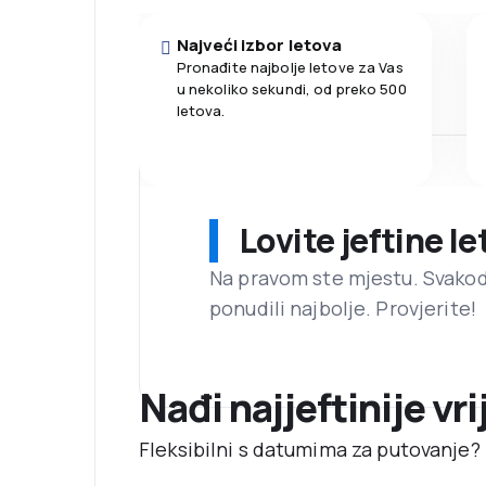
Najveći izbor letova
Pronađite najbolje letove za Vas
u nekoliko sekundi, od preko 500
letova.
Lovite jeftine l
Na pravom ste mjestu. Svako
ponudili najbolje. Provjerite!
Nađi najjeftinije vr
Fleksibilni s datumima za putovanje? 