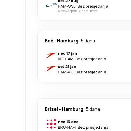
čet 27 aug
HAM
-
OSL
·
Bez presjedanja
Norwegian Air Shuttle
Beč
-
Hamburg
5 dana
ned 17 jan
VIE
-
HAM
·
Bez presjedanja
čet 21 jan
HAM
-
VIE
·
Bez presjedanja
Brisel
-
Hamburg
5 dana
ned 13 dec
BRU
-
HAM
·
Bez presjedanja