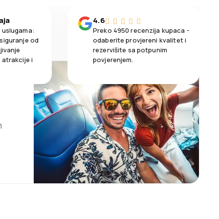
aja
4.6
m uslugama:
Preko 4950 recenzija kupaca -
siguranje od
odaberite provjereni kvalitet i
jivanje
rezervišite sa potpunim
atrakcije i
povjerenjem.
m