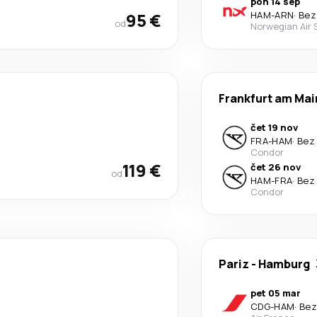
pon 14 sep
95 €
HAM
-
ARN
·
Bez
od
Norwegian Air
Frankfurt am Mai
čet 19 nov
FRA
-
HAM
·
Bez 
Condor
119 €
čet 26 nov
od
HAM
-
FRA
·
Bez 
Condor
Pariz
-
Hamburg
pet 05 mar
CDG
-
HAM
·
Bez