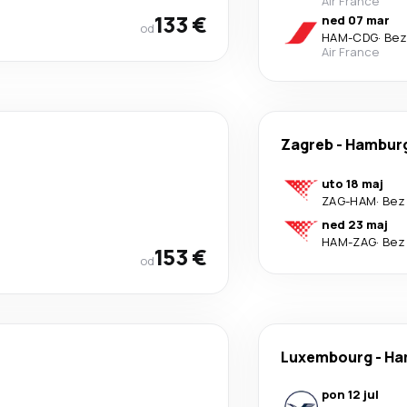
Air France
133 €
ned 07 mar
od
HAM
-
CDG
·
Bez
Air France
Zagreb
-
Hambur
uto 18 maj
ZAG
-
HAM
·
Bez
ned 23 maj
HAM
-
ZAG
·
Bez
153 €
od
Luxembourg
-
Ha
pon 12 jul