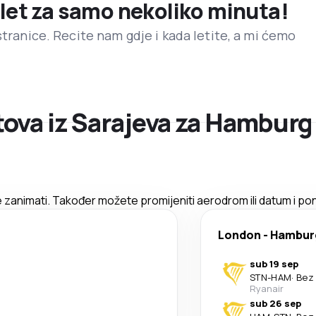
 let za samo nekoliko minuta!
stranice. Recite nam gdje i kada letite, a mi ćemo
ova iz Sarajeva za Hamburg
 zanimati. Također možete promijeniti aerodrom ili datum i pon
London
-
Hambur
sub 19 sep
STN
-
HAM
·
Bez 
Ryanair
sub 26 sep