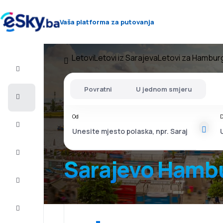
Vaša platforma za putovanja
Letovi
Letovi iz Sarajeva
Letovi za Hambur
Let+Hotel
Povratni
U jednom smjeru
Avio
karte
Od
D
Letovanje
City
Break
Sarajevo Hamb
Smještaj
Ponude