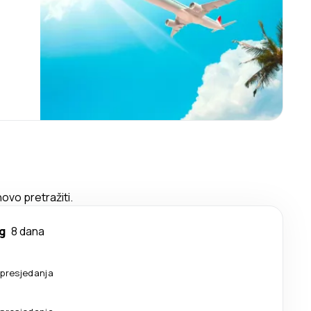
ovo pretražiti.
g
8 dana
presjedanja