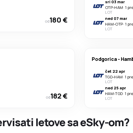
sri 03 mar
OTP
-
HAM
·
1 p
LOT
180 €
ned 07 mar
od
HAM
-
OTP
·
1 p
LOT
Podgorica
-
Ham
čet 22 apr
TGD
-
HAM
·
1 pr
LOT
ned 25 apr
182 €
HAM
-
TGD
·
1 pr
od
LOT
zervisati letove sa eSky-om?