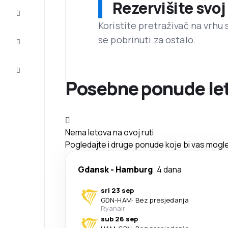
Rezervišite svoj
Dovršite
putovanje
Koristite pretraživač na vrhu 
se pobrinuti za ostalo.
Inspiracija
i savjeti
Korisnička
usluga
Posebne ponude let
Nema letova na ovoj ruti
Pogledajte i druge ponude koje bi vas mogle
Gdansk
-
Hamburg
4 dana
sri 23 sep
GDN
-
HAM
·
Bez presjedanja
Ryanair
sub 26 sep