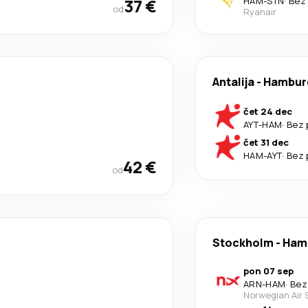
37 €
HAM
-
STN
·
Bez 
od
Ryanair
Antalija
-
Hambur
čet 24 dec
AYT
-
HAM
·
Bez 
čet 31 dec
HAM
-
AYT
·
Bez 
42 €
od
Stockholm
-
Ham
pon 07 sep
ARN
-
HAM
·
Bez
Norwegian Air