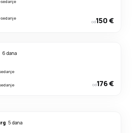
esedanje
esedanje
150 €
od
6 dana
esedanje
176 €
od
esedanje
rg
5 dana