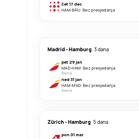
čet 17 dec
HAM
-
BRU
·
Bez presjedanja
Madrid
-
Hamburg
3 dana
pet 29 jan
MAD
-
HAM
·
Bez presjedanja
Iberia
ned 31 jan
HAM
-
MAD
·
Bez presjedanja
Iberia
Zürich
-
Hamburg
5 dana
pon 01 mar