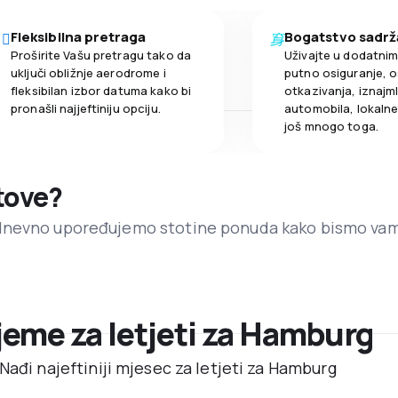
Fleksibilna pretraga
Bogatstvo sadrž
Proširite Vašu pretragu tako da
Uživajte u dodatni
uključi obližnje aerodrome i
putno osiguranje, o
fleksibilan izbor datuma kako bi
otkazivanja, iznajml
pronašli najjeftiniju opciju.
automobila, lokalne 
još mnogo toga.
etove?
dnevno upoređujemo stotine ponuda kako bismo va
ijeme za letjeti za Hamburg
Nađi najeftiniji mjesec za letjeti za Hamburg