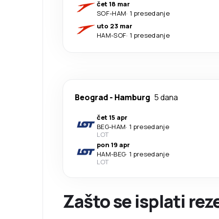
čet 18 mar
SOF
-
HAM
·
1 presedanje
uto 23 mar
HAM
-
SOF
·
1 presedanje
Beograd
-
Hamburg
5 dana
čet 15 apr
BEG
-
HAM
·
1 presedanje
LOT
pon 19 apr
HAM
-
BEG
·
1 presedanje
LOT
Zašto se isplati re