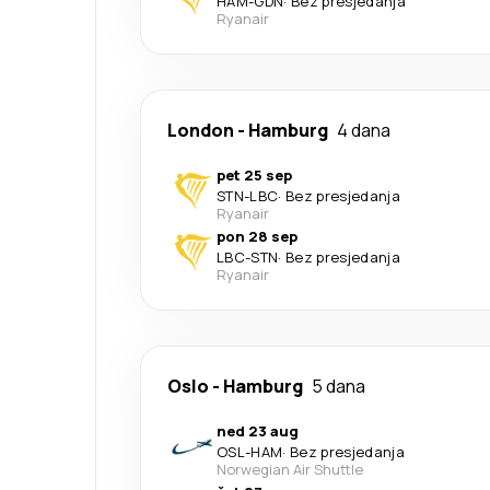
HAM
-
GDN
·
Bez presjedanja
Ryanair
London
-
Hamburg
4 dana
pet 25 sep
STN
-
LBC
·
Bez presjedanja
Ryanair
pon 28 sep
LBC
-
STN
·
Bez presjedanja
Ryanair
Oslo
-
Hamburg
5 dana
ned 23 aug
OSL
-
HAM
·
Bez presjedanja
Norwegian Air Shuttle