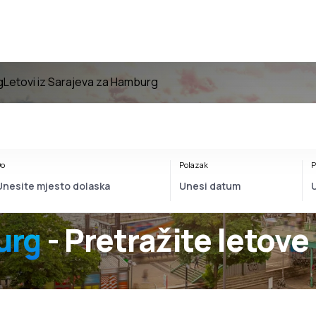
g
Letovi iz Sarajeva za Hamburg
o
Polazak
P
urg
- Pretražite letove