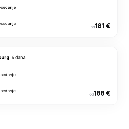
resedanje
resedanje
181 €
od
burg
4 dana
esedanje
esedanje
188 €
od