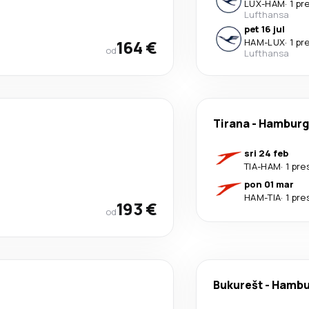
LUX
-
HAM
·
1 pr
Lufthansa
pet 16 jul
164 €
HAM
-
LUX
·
1 pr
od
Lufthansa
Tirana
-
Hamburg
sri 24 feb
TIA
-
HAM
·
1 pr
pon 01 mar
HAM
-
TIA
·
1 pr
193 €
od
Bukurešt
-
Hambu