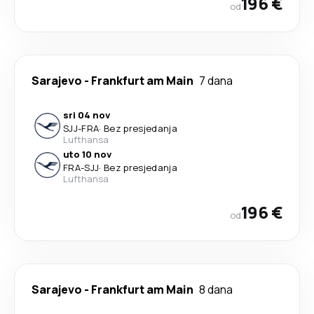
196 €
od
Sarajevo
-
Frankfurt am Main
7 dana
sri 04 nov
SJJ
-
FRA
·
Bez presjedanja
Lufthansa
uto 10 nov
FRA
-
SJJ
·
Bez presjedanja
Lufthansa
196 €
od
Sarajevo
-
Frankfurt am Main
8 dana