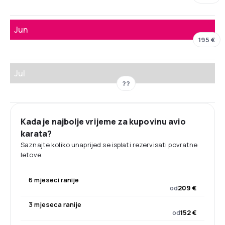
Jun
195 €
Jul
??
Kada je najbolje vrijeme za kupovinu avio
karata?
Saznajte koliko unaprijed se isplati rezervisati povratne
letove.
6 mjeseci ranije
od
209 €
3 mjeseca ranije
od
152 €