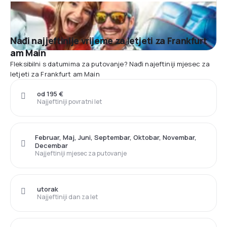
Nađi najjeftinije vrijeme za letjeti za Frankfurt
am Main
Fleksibilni s datumima za putovanje? Nađi najeftiniji mjesec za
letjeti za Frankfurt am Main
od 195 €
Najjeftiniji povratni let
Februar, Maj, Juni, Septembar, Oktobar, Novembar,
Decembar
Najjeftiniji mjesec za putovanje
utorak
Najjeftiniji dan za let