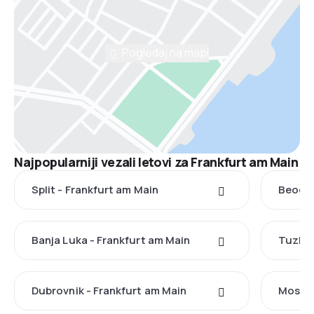
Pogledaj na mapi
Najpopularniji vezali letovi za Frankfurt am Main
Split - Frankfurt am Main
Beogra
Banja Luka - Frankfurt am Main
Tuzla 
Dubrovnik - Frankfurt am Main
Mostar