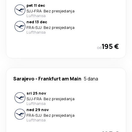
pet 11 dec
SJJ
-
FRA
·
Bez presjedanja
Lufthansa
ned 13 dec
FRA
-
SJJ
·
Bez presjedanja
Lufthansa
195 €
od
Sarajevo
-
Frankfurt am Main
5 dana
sri 25 nov
SJJ
-
FRA
·
Bez presjedanja
Lufthansa
ned 29 nov
FRA
-
SJJ
·
Bez presjedanja
Lufthansa