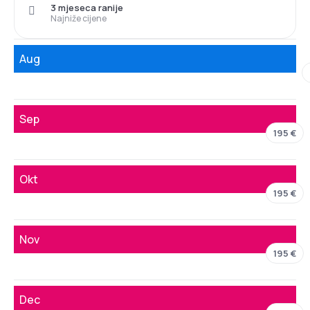
3 mjeseca ranije
Najniže cijene
Aug
Sep
195 €
Okt
195 €
Nov
195 €
Dec