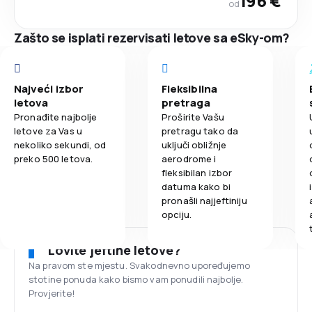
196 €
od
Zašto se isplati rezervisati letove sa eSky-om?
Najveći izbor
Fleksibilna
letova
pretraga
Pronađite najbolje
Proširite Vašu
letove za Vas u
pretragu tako da
nekoliko sekundi, od
uključi obližnje
preko 500 letova.
aerodrome i
fleksibilan izbor
datuma kako bi
pronašli najjeftiniju
opciju.
Lovite jeftine letove?
Na pravom ste mjestu. Svakodnevno upoređujemo
stotine ponuda kako bismo vam ponudili najbolje.
Provjerite!