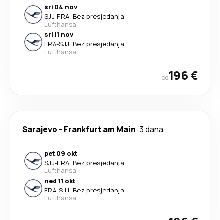
sri 04 nov
SJJ
-
FRA
·
Bez presjedanja
Lufthansa
sri 11 nov
FRA
-
SJJ
·
Bez presjedanja
Lufthansa
196 €
od
Sarajevo
-
Frankfurt am Main
3 dana
pet 09 okt
SJJ
-
FRA
·
Bez presjedanja
Lufthansa
ned 11 okt
FRA
-
SJJ
·
Bez presjedanja
Lufthansa