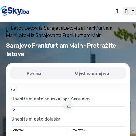
Letovi
Letovi iz Sarajeva
Letovi za Frankfurt am
Main
Letovi iz Sarajeva za Frankfurt am Main
Sarajevo Frankfurt am Main
- Pretražite
letove
Povratni
U jednom smjeru
Od
Do
Polazak
Povratak