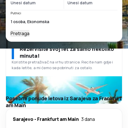
Putnici
Pretraga
Rezervišite svoj let za samo nekoliko
minuta!
Koristite pretraživač na vrhu stranice. Recite nam gdje i
kada letite, a mi ćemo se pobrinuti za ostalo.
Posebne ponude letova iz Sarajeva za Frankfurt
am Main
Sarajevo
-
Frankfurt am Main
3 dana