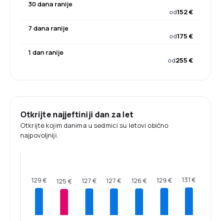
30 dana ranije
od
152 €
7 dana ranije
od
175 €
1 dan ranije
od
255 €
Otkrijte najjeftiniji dan za let
Otkrijte kojim danima u sedmici su letovi obično
najpovoljniji.
131 €
129 €
129 €
127 €
127 €
126 €
125 €