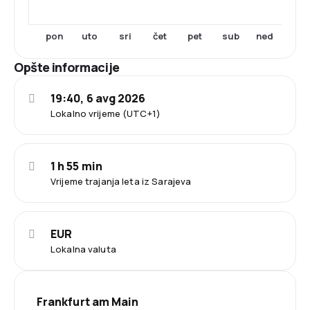
pon
uto
sri
čet
pet
sub
ned
Opšte informacije
19:40, 6 avg 2026
Lokalno vrijeme (UTC+1)
1 h 55 min
Vrijeme trajanja leta iz Sarajeva
EUR
Lokalna valuta
Frankfurt am Main