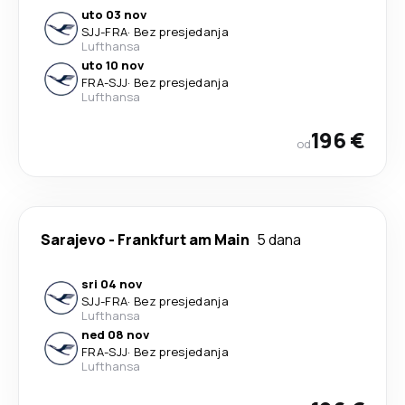
uto 03 nov
SJJ
-
FRA
·
Bez presjedanja
Lufthansa
uto 10 nov
FRA
-
SJJ
·
Bez presjedanja
Lufthansa
196 €
od
Sarajevo
-
Frankfurt am Main
5 dana
sri 04 nov
SJJ
-
FRA
·
Bez presjedanja
Lufthansa
ned 08 nov
FRA
-
SJJ
·
Bez presjedanja
Lufthansa