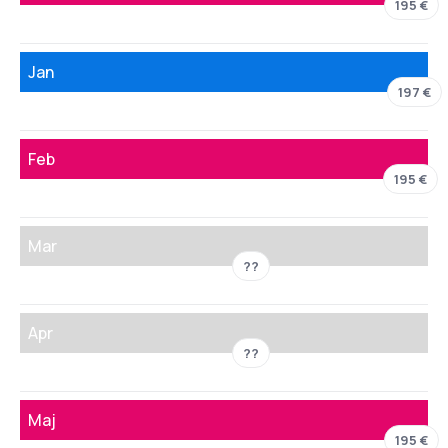
195 €
Jan
197 €
Feb
195 €
Mar
??
Apr
??
Maj
195 €