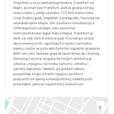
Smješten u srcu njemačkog Hesena, Frankfurt na
Majni, poznat kao Frankfurt, peti je grad po broju
stanovnika u zemlji sa preko 773.000 stanovnika.
Ovaj živahni grad, smješten u predgrađu Taunusa na
obalama rijeke Majne, čini užurbanu konurbaciju s
Offenbachom na Majni. Kao epicentar
metropolitanske regije Rajna-Majna, Frankfurt je
dom za više od 5,8 miliona ljudi. Poznat po svojoj
ekonomskoj moći, ugošćuje Evropsku centralnu
banku i može se pohvaliti četvrtim najvećim gradskim
BDP-om u EU. Nekada grad-država i bitan dio Svetog
Rimskog Carstva, bogata historija Frankfurta je
utkana u njegovu raznoliku kulturnu, etničku i
vjersku tapiseriju. Idealno za gradski odmor,
posjetitelji mogu istražiti njegovu prošlost,
prepustiti se njenoj kosmopolitskoj sadašnjosti i
predvidjeti njenu prosperitetnu budućnost.