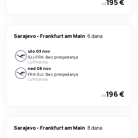
195 €
od
Sarajevo
-
Frankfurt am Main
6 dana
uto 03 nov
SJJ
-
FRA
·
Bez presjedanja
Lufthansa
ned 08 nov
FRA
-
SJJ
·
Bez presjedanja
Lufthansa
196 €
od
Sarajevo
-
Frankfurt am Main
8 dana