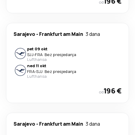
196 €
od
Sarajevo
-
Frankfurt am Main
3 dana
pet 09 okt
SJJ
-
FRA
·
Bez presjedanja
Lufthansa
ned 11 okt
FRA
-
SJJ
·
Bez presjedanja
Lufthansa
196 €
od
Sarajevo
-
Frankfurt am Main
3 dana