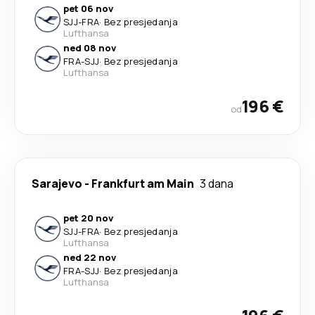
pet 06 nov
SJJ
-
FRA
·
Bez presjedanja
Lufthansa
ned 08 nov
FRA
-
SJJ
·
Bez presjedanja
Lufthansa
196 €
od
Sarajevo
-
Frankfurt am Main
3 dana
pet 20 nov
SJJ
-
FRA
·
Bez presjedanja
Lufthansa
ned 22 nov
FRA
-
SJJ
·
Bez presjedanja
Lufthansa