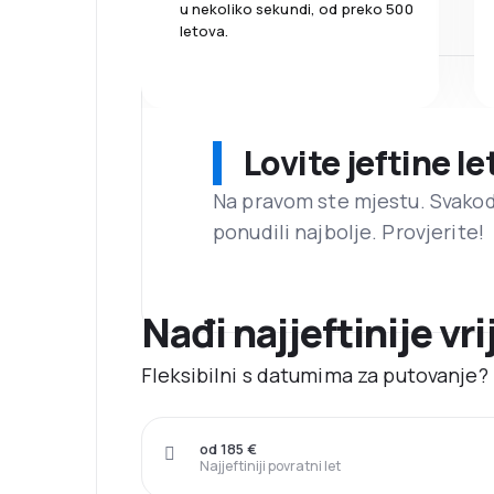
u nekoliko sekundi, od preko 500
letova.
Lovite jeftine l
Na pravom ste mjestu. Svako
ponudili najbolje. Provjerite!
Nađi najjeftinije vr
Fleksibilni s datumima za putovanje? N
od 185 €
Najjeftiniji povratni let