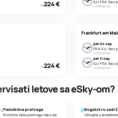
224 €
SJJ
-
FRA
·
Bez p
od
Lufthansa
Frankfurt am Mai
pet 04 sep
FRA
-
SJJ
·
Bez p
Lufthansa
pet 11 sep
224 €
SJJ
-
FRA
·
Bez p
od
Lufthansa
zervisati letove sa eSky-om?
Fleksibilna pretraga
Bogatstvo sadrž
Proširite Vašu pretragu tako da
Uživajte u dodatni