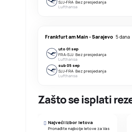
SJJ
-
FRA
·
Bez presjedanja
Lufthansa
Frankfurt am Main
-
Sarajevo
5 dana
uto 01 sep
FRA
-
SJJ
·
Bez presjedanja
Lufthansa
sub 05 sep
SJJ
-
FRA
·
Bez presjedanja
Lufthansa
Zašto se isplati re
Najveći izbor letova
Pronađite najbolje letove za Vas