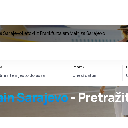
za Sarajevo
Letovi iz Frankfurta am Main za Sarajevo
o
Polazak
P
ain Sarajevo
- Pretraži