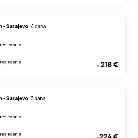
n
-
Sarajevo
4 dana
resjedanja
resjedanja
218 €
od
n
-
Sarajevo
3 dana
resjedanja
resjedanja
224 €
od