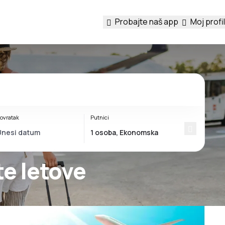
Probajte naš app
Moj profil
ovratak
Putnici
te letove