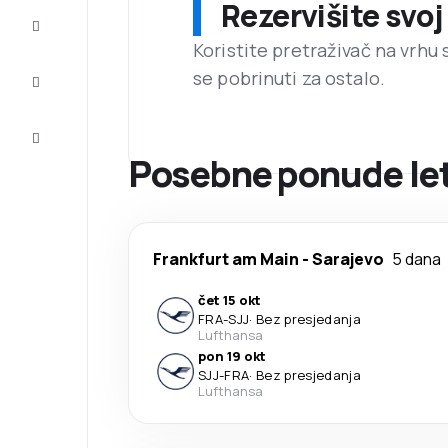
Rezervišite svoj
Dovršite
putovanje
Koristite pretraživač na vrhu 
se pobrinuti za ostalo.
Inspiracija
i savjeti
Korisnička
usluga
Posebne ponude let
Frankfurt am Main
-
Sarajevo
5 dana
čet 15 okt
FRA
-
SJJ
·
Bez presjedanja
Lufthansa
pon 19 okt
SJJ
-
FRA
·
Bez presjedanja
Lufthansa