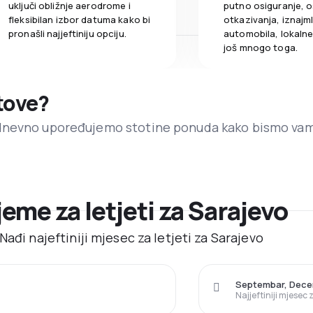
uključi obližnje aerodrome i
putno osiguranje, o
fleksibilan izbor datuma kako bi
otkazivanja, iznajml
pronašli najjeftiniju opciju.
automobila, lokalne 
još mnogo toga.
etove?
dnevno upoređujemo stotine ponuda kako bismo va
ijeme za letjeti za Sarajevo
ađi najeftiniji mjesec za letjeti za Sarajevo
Septembar, Dec
Najjeftiniji mjesec