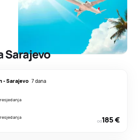
a Sarajevo
n
-
Sarajevo
7 dana
resjedanja
resjedanja
185 €
od