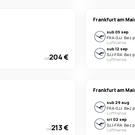
Frankfurt am Mai
sub 05 sep
FRA
-
SJJ
·
Bez p
Lufthansa
sub 12 sep
204 €
SJJ
-
FRA
·
Bez p
od
Lufthansa
Frankfurt am Mai
sub 29 aug
FRA
-
SJJ
·
Bez p
Lufthansa
sri 02 sep
213 €
SJJ
-
FRA
·
Bez p
od
Lufthansa