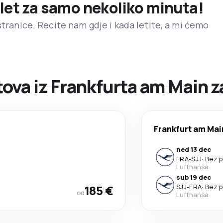
 let za samo nekoliko minuta!
stranice. Recite nam gdje i kada letite, a mi ćemo
ova iz Frankfurta am Main z
Frankfurt am Mai
ned 13 dec
FRA
-
SJJ
·
Bez p
Lufthansa
sub 19 dec
185 €
SJJ
-
FRA
·
Bez p
od
Lufthansa