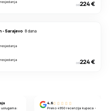
resjedanja
224 €
od
n
-
Sarajevo
8 dana
resjedanja
resjedanja
224 €
od
aja
4.6
m uslugama:
Preko 4950 recenzija kupaca -