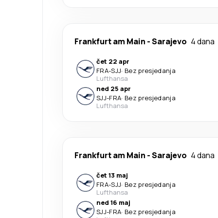
Frankfurt am Main
-
Sarajevo
4 dana
čet 22 apr
FRA
-
SJJ
·
Bez presjedanja
Lufthansa
ned 25 apr
SJJ
-
FRA
·
Bez presjedanja
Lufthansa
Frankfurt am Main
-
Sarajevo
4 dana
čet 13 maj
FRA
-
SJJ
·
Bez presjedanja
Lufthansa
ned 16 maj
SJJ
-
FRA
·
Bez presjedanja