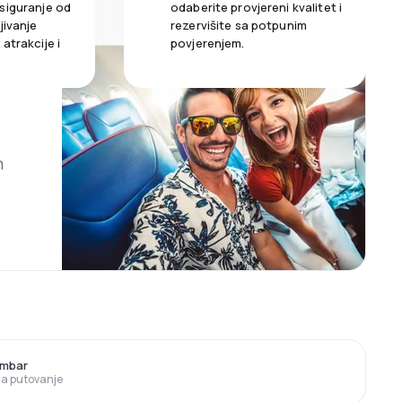
siguranje od
odaberite provjereni kvalitet i
jivanje
rezervišite sa potpunim
atrakcije i
povjerenjem.
m
embar
 za putovanje