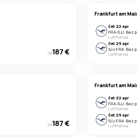
Frankfurt am Mai
čet 22 apr
FRA
-
SJJ
·
Bez p
Lufthansa
čet 29 apr
187 €
SJJ
-
FRA
·
Bez p
od
Lufthansa
Frankfurt am Mai
čet 22 apr
FRA
-
SJJ
·
Bez p
Lufthansa
čet 29 apr
187 €
SJJ
-
FRA
·
Bez p
od
Lufthansa