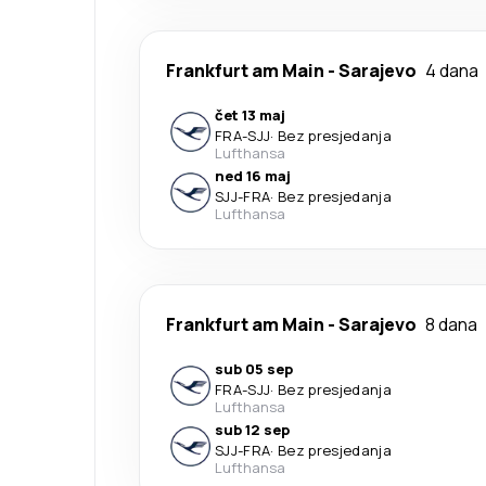
Frankfurt am Main
-
Sarajevo
4 dana
čet 13 maj
FRA
-
SJJ
·
Bez presjedanja
Lufthansa
ned 16 maj
SJJ
-
FRA
·
Bez presjedanja
Lufthansa
Frankfurt am Main
-
Sarajevo
8 dana
sub 05 sep
FRA
-
SJJ
·
Bez presjedanja
Lufthansa
sub 12 sep
SJJ
-
FRA
·
Bez presjedanja
Lufthansa