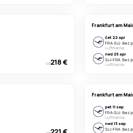
Frankfurt am Mai
čet 22 apr
FRA
-
SJJ
·
Bez p
Lufthansa
ned 25 apr
218 €
SJJ
-
FRA
·
Bez p
od
Lufthansa
Frankfurt am Mai
pet 11 sep
FRA
-
SJJ
·
Bez p
Lufthansa
ned 13 sep
221 €
SJJ
-
FRA
·
Bez p
od