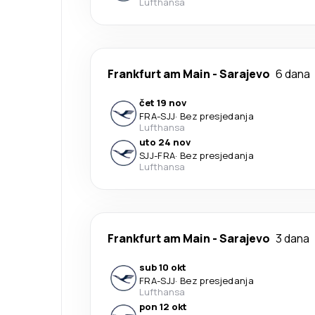
Lufthansa
Frankfurt am Main
-
Sarajevo
6 dana
čet 19 nov
FRA
-
SJJ
·
Bez presjedanja
Lufthansa
uto 24 nov
SJJ
-
FRA
·
Bez presjedanja
Lufthansa
Frankfurt am Main
-
Sarajevo
3 dana
sub 10 okt
FRA
-
SJJ
·
Bez presjedanja
Lufthansa
pon 12 okt