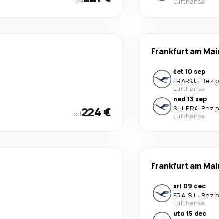
Lufthansa
Frankfurt am Mai
čet 10 sep
FRA
-
SJJ
·
Bez p
Lufthansa
ned 13 sep
224 €
SJJ
-
FRA
·
Bez p
od
Lufthansa
Frankfurt am Mai
sri 09 dec
FRA
-
SJJ
·
Bez p
Lufthansa
uto 15 dec