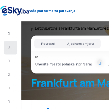
Vaša platforma za putovanja
Letovi
Letovi iz Frankfurta am Main
Letovi 
Let+Hotel
Povratni
U jednom smjeru
Avio
karte
Od
D
Letovanje
City
Break
Frankfurt am M
Smještaj
Ponude