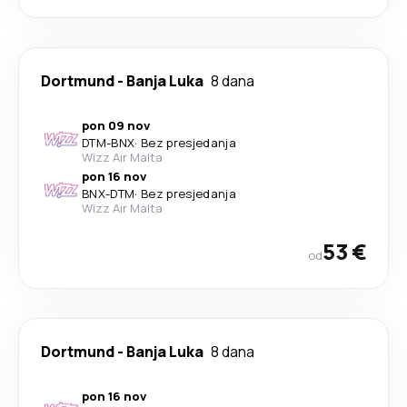
Dortmund
-
Banja Luka
8 dana
pon 09 nov
DTM
-
BNX
·
Bez presjedanja
Wizz Air Malta
pon 16 nov
BNX
-
DTM
·
Bez presjedanja
Wizz Air Malta
53 €
od
Dortmund
-
Banja Luka
8 dana
pon 16 nov