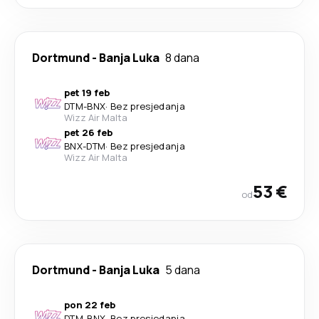
Dortmund
-
Banja Luka
8 dana
pet 19 feb
DTM
-
BNX
·
Bez presjedanja
Wizz Air Malta
pet 26 feb
BNX
-
DTM
·
Bez presjedanja
Wizz Air Malta
53 €
od
Dortmund
-
Banja Luka
5 dana
pon 22 feb
DTM
-
BNX
·
Bez presjedanja