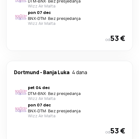
DTM
-
BNX
·
Bez presjedanja
Wizz Air Malta
pon 07 dec
BNX
-
DTM
·
Bez presjedanja
Wizz Air Malta
53 €
od
Dortmund
-
Banja Luka
4 dana
pet 04 dec
DTM
-
BNX
·
Bez presjedanja
Wizz Air Malta
pon 07 dec
BNX
-
DTM
·
Bez presjedanja
Wizz Air Malta
53 €
od