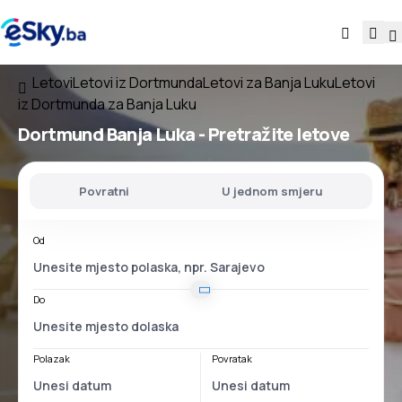
Letovi
Letovi iz Dortmunda
Letovi za Banja Luku
Letovi
iz Dortmunda za Banja Luku
Dortmund Banja Luka
- Pretražite letove
Povratni
U jednom smjeru
Od
Do
Polazak
Povratak