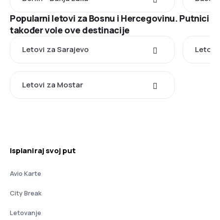
Popularni letovi za Bosnu i Hercegovinu. Putnici
također vole ove destinacije
Letovi za Sarajevo
Letovi
Letovi za Mostar
Isplaniraj svoj put
Avio Karte
City Break
Letovanje