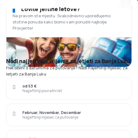
Lovite jeftine letove?
Na pravom ste mjestu. Svakodnevno upoređujemo
stotine ponuda kako bismo vam ponudili najbolje.
Provjerite!
Nađi najjeftinije vrijeme za letjeti za Banja Luku
Fleksibilni s datumima za putovanje? Nađi najeftiniji mjesec za
letjeti za Banja Luku
od 53 €
Najjeftiniji povratni let
Februar, Novembar, Decembar
Najjeftiniji mjesec za putovanje