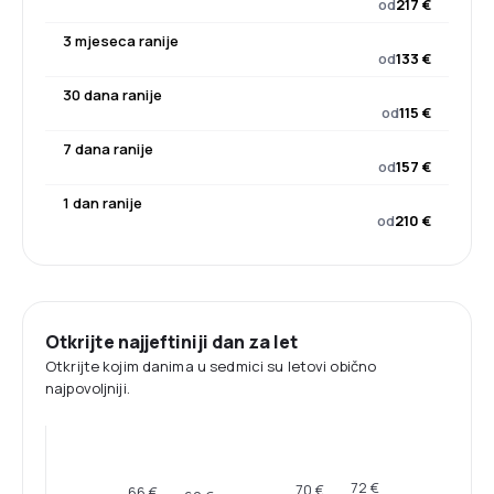
od
217 €
3 mjeseca ranije
od
133 €
30 dana ranije
od
115 €
7 dana ranije
od
157 €
1 dan ranije
od
210 €
Otkrijte najjeftiniji dan za let
Otkrijte kojim danima u sedmici su letovi obično
najpovoljniji.
72 €
70 €
66 €