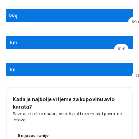
Maj
69 
Jun
61 €
Jul
71
Kada je najbolje vrijeme za kupovinu avio
karata?
Saznajte koliko unaprijed se isplati rezervisati povratne
letove.
6 mjeseci ranije