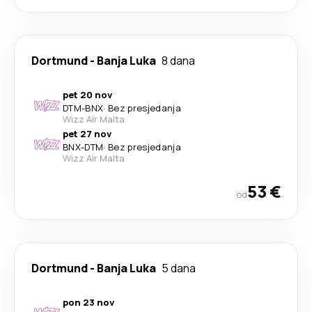
Dortmund
-
Banja Luka
8 dana
pet 20 nov
DTM
-
BNX
·
Bez presjedanja
Wizz Air Malta
pet 27 nov
BNX
-
DTM
·
Bez presjedanja
Wizz Air Malta
53 €
od
Dortmund
-
Banja Luka
5 dana
pon 23 nov