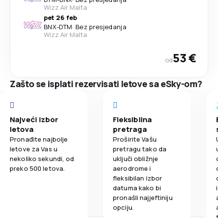
Wizz Air Malta
pet 26 feb
BNX
-
DTM
·
Bez presjedanja
Wizz Air Malta
53 €
od
Zašto se isplati rezervisati letove sa eSky-om?
Najveći izbor
Fleksibilna
letova
pretraga
Pronađite najbolje
Proširite Vašu
letove za Vas u
pretragu tako da
nekoliko sekundi, od
uključi obližnje
preko 500 letova.
aerodrome i
fleksibilan izbor
datuma kako bi
pronašli najjeftiniju
opciju.