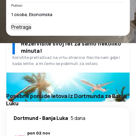
Putnici
Pretraga
Rezervišite svoj let za samo nekoliko
minuta!
Koristite pretraživač na vrhu stranice. Recite nam gdje i
kada letite, a mi ćemo se pobrinuti za ostalo.
Posebne ponude letova iz Dortmunda za Banja
Luku
Dortmund
-
Banja Luka
5 dana
pon 02 nov