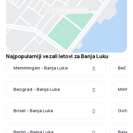
Pogledaj na mapi
Najpopularniji vezali letovi za Banja Luku
Memmingen - Banja Luka
Beč - 
Beograd - Banja Luka
Minhen
Brisel - Banja Luka
Gothen
Berlin - Banja Luka
Basel 