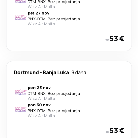
DTM
-
BNX
·
Bez presjedanja
Wizz Air Malta
pet 27 nov
BNX
-
DTM
·
Bez presjedanja
Wizz Air Malta
53 €
od
Dortmund
-
Banja Luka
8 dana
pon 23 nov
DTM
-
BNX
·
Bez presjedanja
Wizz Air Malta
pon 30 nov
BNX
-
DTM
·
Bez presjedanja
Wizz Air Malta
53 €
od