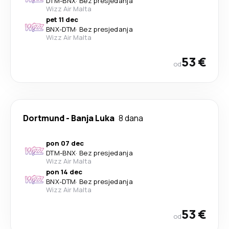
DTM
-
BNX
·
Bez presjedanja
Wizz Air Malta
pet 11 dec
BNX
-
DTM
·
Bez presjedanja
Wizz Air Malta
53 €
od
Dortmund
-
Banja Luka
8 dana
pon 07 dec
DTM
-
BNX
·
Bez presjedanja
Wizz Air Malta
pon 14 dec
BNX
-
DTM
·
Bez presjedanja
Wizz Air Malta
53 €
od