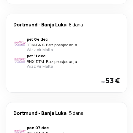
Dortmund
-
Banja Luka
8 dana
pet 04 dec
DTM
-
BNX
·
Bez presjedanja
Wizz Air Malta
pet 11 dec
BNX
-
DTM
·
Bez presjedanja
Wizz Air Malta
53 €
od
Dortmund
-
Banja Luka
5 dana
pon 07 dec