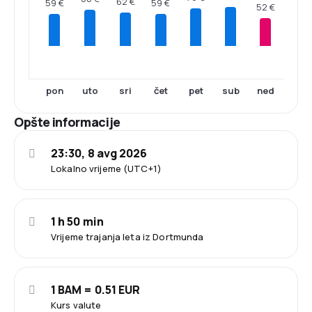
62 €
59 €
59 €
52 €
pon
uto
sri
čet
pet
sub
ned
Opšte informacije
23:30, 8 avg 2026
Lokalno vrijeme (UTC+1)
1 h 50 min
Vrijeme trajanja leta iz Dortmunda
1 BAM = 0.51 EUR
Kurs valute