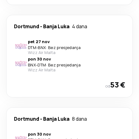
Dortmund
-
Banja Luka
4 dana
pet 27 nov
DTM
-
BNX
·
Bez presjedanja
Wizz Air Malta
pon 30 nov
BNX
-
DTM
·
Bez presjedanja
Wizz Air Malta
53 €
od
Dortmund
-
Banja Luka
8 dana
pon 30 nov