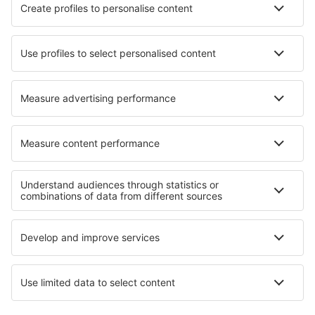
Wizz Air
Ryanair
Pegasus Airlines
Turkish Airlines
Air Serbia
O eSky
Opšti uslovi
Moje rezervacije
Politika Privatnosti
Pomoć i kontakt