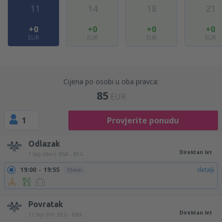
11
14
18
21
+0
+0
+0
+0
EUR
EUR
EUR
EUR
Cijena po osobi u oba pravca:
85
EUR
1
Provjerite ponudu
Odlazak
Direktan let
7 Sep (Mon)
BNX - BEG
19:00
19:55
detalji
55min
Povratak
Direktan let
11 Sep (Fri)
BEG - BNX