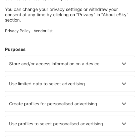
Isplaniraj svoj put
Avio Karte
City Break
Letovanje
Smještaj
Let+Hotel
Hoteli
Parking
Transfer
Atrakcije
Saznaj više
Mobilna aplikacija
Avio kompanije