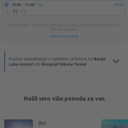
10:00
11:00
detalji
1h
Cijena karata s aerodromskim taksama (bez naknade za uslugu od
22
EUR
po putniku)
Uslovi rezervacije
Postavi obaveštenje o cijenama za letove od
Banja
Luka Airport
do
Beograd Nikola Tesla!
Našli smo više ponuda za vas
Beč