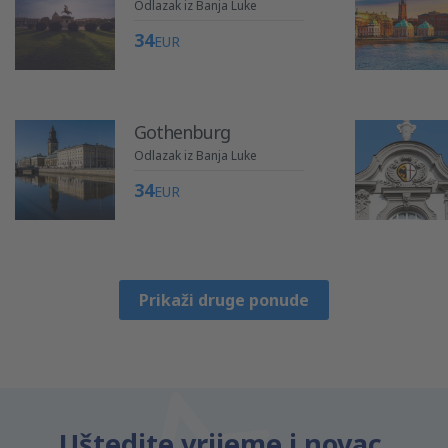
Odlazak iz Banja Luke
34
EUR
Gothenburg
Odlazak iz Banja Luke
34
EUR
Prikaži druge ponude
Uštedite vrijeme i novac.