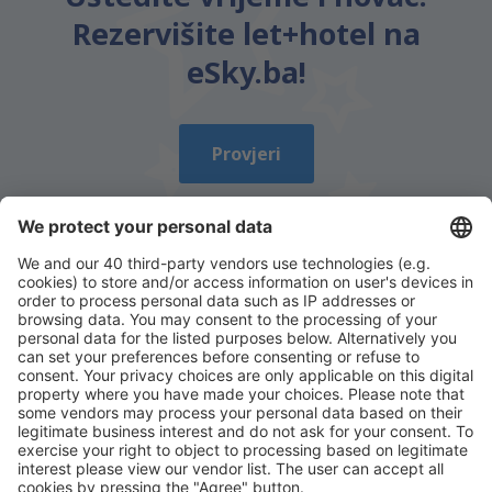
Rezervišite let+hotel na
eSky.ba!
Provjeri
Preuzmi aplikaciju
i planiraj putovanja