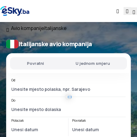
Avio kompanije
Italijanske
Italijanske avio kompanija
Povratni
U jednom smjeru
Od
Do
Polazak
Povratak