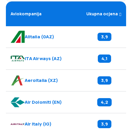
Aviokompanija
Ukupna ocjena
Alitalia
(
0AZ
)
3,9
ITA Airways
(
AZ
)
4,1
Aeroitalia
(
XZ
)
3,9
Air Dolomiti
(
EN
)
4,2
Air Italy
(
IG
)
3,9