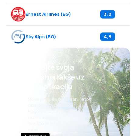
Ernest Airlines
(
EG
)
3,0
Sky Alps
(
BQ
)
4,9
Planirajte svoja
putovanja lakše uz
našu aplikaciju
Nove ponude svaki dan: letovi,
odmori, city break-ovi
Pogodno upravljanje
rezervacijama
Sve što je bitno, uvijek na dohvat
ruke!