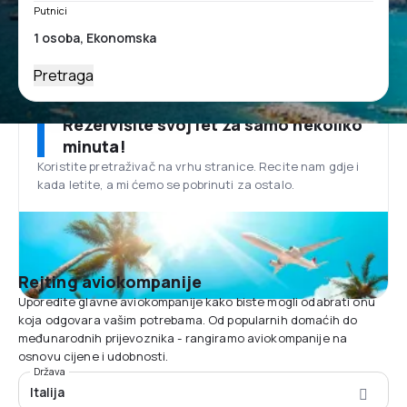
Putnici
Pretraga
Rezervišite svoj let za samo nekoliko
minuta!
Koristite pretraživač na vrhu stranice. Recite nam gdje i
kada letite, a mi ćemo se pobrinuti za ostalo.
Rejting aviokompanije
Uporedite glavne aviokompanije kako biste mogli odabrati onu
koja odgovara vašim potrebama. Od popularnih domaćih do
međunarodnih prijevoznika - rangiramo aviokompanije na
osnovu cijene i udobnosti.
Država
Italija