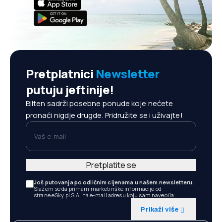
Pretplatnici
Newsletter
putuju jeftinije!
Bilten sadrži posebne ponude koje nećete
pronaći nigdje drugde. Pridružite se i uživajte!
Vaš e-mail
Pretplatite se
Još putovanja po odličnim cijenama u našem newsletteru.
Slažem se da primam marketinške informacije od
strane eSky.pl S.A. na e-mail adresu koju sam naveo/la.
Prikaži više