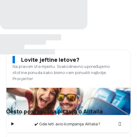
Lovite jeftine letove?
Na pravom ste mjestu. Svakodnevno upoređujemo
stotine ponuda kako bismo vam ponudili najbolje.
Provjerite!
Često postavljana pitanja o Alitalia
✔️ Gde leti avio kompanija Alitalia?