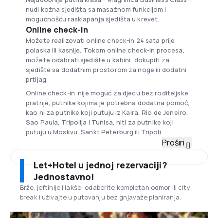
nudi kožna sjedišta sa masažnom funkcijom i
mogućnošću rasklapanja sjedišta u krevet.
Online check-in
Možete realizovati online check-in 24 sata prije
polaska ili kasnije. Tokom online check-in procesa,
možete odabrati sjedište u kabini, dokupiti za
sjedište sa dodatnim prostorom za noge ili dodatni
prtljag.
Online check-in nije moguć za djecu bez roditeljske
pratnje, putnike kojima je potrebna dodatna pomoć,
kao ni za putnike koji putuju iz Kaira, Rio de Jeneiro,
Sao Paula, Tripolija i Tunisa, niti za putnike koji
putuju u Moskvu, Sankt Peterburg ili Tripoli.
Flota
Proširi
Alitalia ima jednu od najmlađih avionskih flota na
svijetu – prosječna starost njenih letjelica je 7
Let+Hotel u jednoj rezervaciji?
godina. Među 98 aviona ove kompanije spadaju,
Jednostavno!
između ostalih, modeli Boeing 777 i Airbus A330.
Brže, jeftinije i lakše: odaberite kompletan odmor ili city
Aerodrom Leonardo da Vinci, Rim-
break i uživajte u putovanju bez gnjavaže planiranja.
Fiumicino
Na ovom aerodromu, udaljenom 35 km na jugozapad