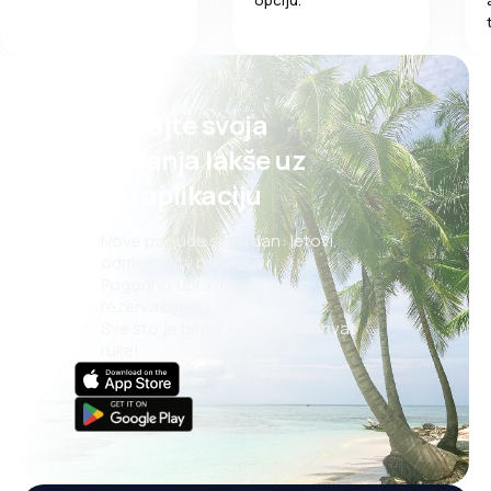
opciju.
Planirajte svoja
putovanja lakše uz
našu aplikaciju
Nove ponude svaki dan: letovi,
odmori, city break-ovi
Pogodno upravljanje
rezervacijama
Sve što je bitno, uvijek na dohvat
ruke!