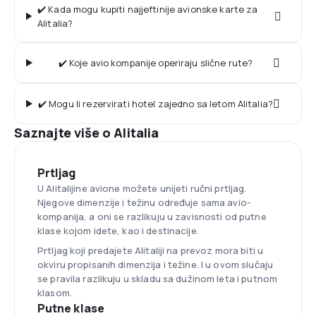
✔️ Kada mogu kupiti najjeftinije avionske karte za
Alitalia?
✔️ Koje avio kompanije operiraju slične rute?
✔️ Mogu li rezervirati hotel zajedno sa letom Alitalia?
Saznajte više o Alitalia
Prtljag
U Alitalijine avione možete unijeti ručni prtljag.
Njegove dimenzije i težinu određuje sama avio-
kompanija, a oni se razlikuju u zavisnosti od putne
klase kojom idete, kao i destinacije.
Prtljag koji predajete Alitaliji na prevoz mora biti u
okviru propisanih dimenzija i težine. I u ovom slučaju
se pravila razlikuju u skladu sa dužinom leta i putnom
klasom.
Putne klase