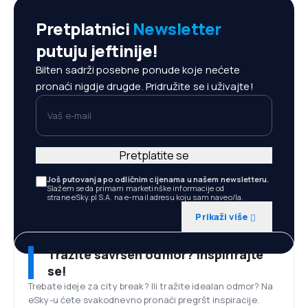
Pretplatnici
Newsletter
putuju jeftinije!
Bilten sadrži posebne ponude koje nećete
pronaći nigdje drugde. Pridružite se i uživajte!
Vaš e-mail
Pretplatite se
Još putovanja po odličnim cijenama u našem newsletteru.
Slažem se da primam marketinške informacije od
strane eSky.pl S.A. na e-mail adresu koju sam naveo/la.
Prikaži više
Tražite savršen odmor? Inspirirajte
se!
Trebate ideje za city break? Ili tražite idealan odmor? Na
eSky-u ćete svakodnevno pronaći pregršt inspiracije.