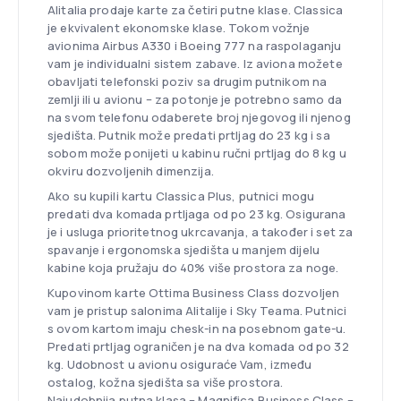
Alitalia prodaje karte za četiri putne klase. Classica
je ekvivalent ekonomske klase. Tokom vožnje
avionima Airbus A330 i Boeing 777 na raspolaganju
vam je individualni sistem zabave. Iz aviona možete
obavljati telefonski poziv sa drugim putnikom na
zemlji ili u avionu – za potonje je potrebno samo da
na svom telefonu odaberete broj njegovog ili njenog
sjedišta. Putnik može predati prtljag do 23 kg i sa
sobom može ponijeti u kabinu ručni prtljag do 8 kg u
okviru dozvoljenih dimenzija.
Ako su kupili kartu Classica Plus, putnici mogu
predati dva komada prtljaga od po 23 kg. Osigurana
je i usluga prioritetnog ukrcavanja, a također i set za
spavanje i ergonomska sjedišta u manjem dijelu
kabine koja pružaju do 40% više prostora za noge.
Kupovinom karte Ottima Business Class dozvoljen
vam je pristup salonima Alitalije i Sky Teama. Putnici
s ovom kartom imaju chesk-in na posebnom gate-u.
Predati prtljag ograničen je na dva komada od po 32
kg. Udobnost u avionu osiguraće Vam, između
ostalog, kožna sjedišta sa više prostora.
Najudobnija putna klasa – Magnifica Business Class –