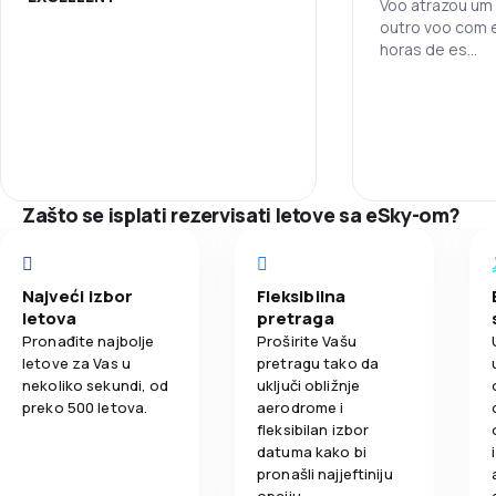
3,7
Cijene karata
Voo atrazou um 
outro voo com e
horas de es
3,8
Udobnost putovanja
pera para cone
Osoblje
4,0
Prevoz prtljaga
Tačnost
3,3
Obrok
Mreža letova
Zašto se isplati rezervisati letove sa eSky-om?
Udobnost put
Najveći izbor
Fleksibilna
Prevoz prtlja
letova
pretraga
Pronađite najbolje
Proširite Vašu
letove za Vas u
pretragu tako da
Obrok
nekoliko sekundi, od
uključi obližnje
preko 500 letova.
aerodrome i
fleksibilan izbor
datuma kako bi
pronašli najjeftiniju