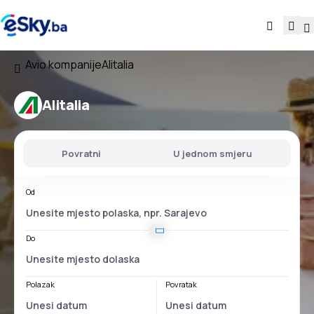
Avio kompanije
Alitalia
Alitalia
Povratni
U jednom smjeru
Od
Do
Polazak
Povratak