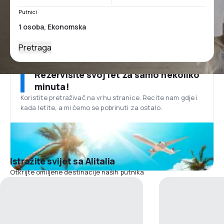
Putnici
Pretraga
Rezervišite svoj let za samo nekoliko
minuta!
Koristite pretraživač na vrhu stranice. Recite nam gdje i
kada letite, a mi ćemo se pobrinuti za ostalo.
Istražite svijet sa Alitalia
Otkrijte omiljene destinacije naših putnika