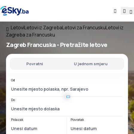
Letovi
Letovi iz Zagreba
Letovi za Francusku
Letovi iz
Zagreba za Francusku
Zagreb Francuska
- Pretražite letove
Povratni
U jednom smjeru
Od
Do
Polazak
Povratak