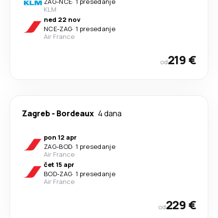
ZAG
-
NCE
·
1 presedanje
KLM
ned 22 nov
NCE
-
ZAG
·
1 presedanje
Air France
219 €
od
Zagreb
-
Bordeaux
4 dana
pon 12 apr
ZAG
-
BOD
·
1 presedanje
Air France
čet 15 apr
BOD
-
ZAG
·
1 presedanje
Air France
229 €
od