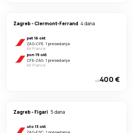
Zagreb
-
Clermont-Ferrand
4 dana
pet 16 okt
ZAG
-
CFE
·
1 presedanje
Air France
pon 19 okt
CFE
-
ZAG
·
1 presedanje
Air France
400 €
od
Zagreb
-
Figari
5 dana
uto 13 okt
ZAG
-
FSC
·
1 presedanje