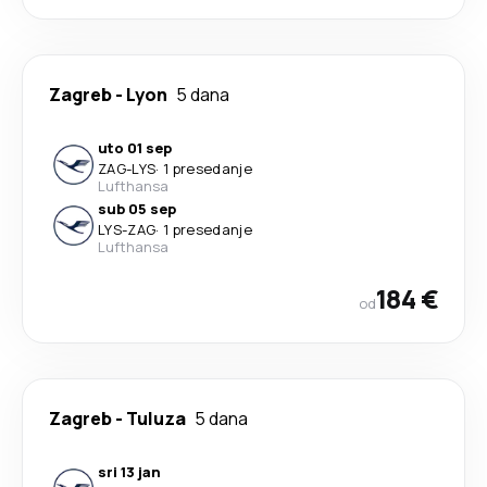
Zagreb
-
Lyon
5 dana
uto 01 sep
ZAG
-
LYS
·
1 presedanje
Lufthansa
sub 05 sep
LYS
-
ZAG
·
1 presedanje
Lufthansa
184 €
od
Zagreb
-
Tuluza
5 dana
sri 13 jan