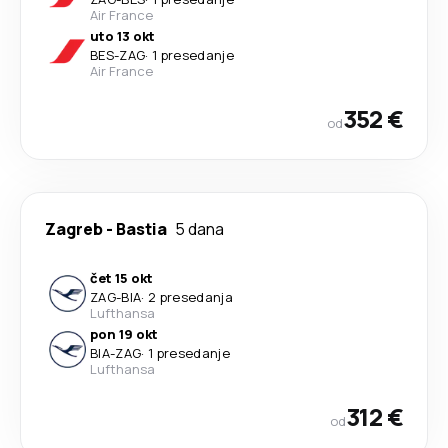
Air France
uto 13 okt
BES
-
ZAG
·
1 presedanje
Air France
352 €
od
Zagreb
-
Bastia
5 dana
čet 15 okt
ZAG
-
BIA
·
2 presedanja
Lufthansa
pon 19 okt
BIA
-
ZAG
·
1 presedanje
Lufthansa
312 €
od