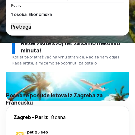
Putnici
Pretraga
Rezervišite svoj let za samo nekoliko
minuta!
Koristite pretraživač na vrhu stranice. Recite nam gdje i
kada letite, a mi ćemo se pobrinuti za ostalo.
Posebne ponude letova iz Zagreba za
Francusku
Zagreb
-
Pariz
8 dana
pet 25 sep