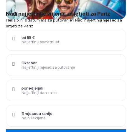
Nađi najjeftinije vrijeme za letjeti za Pariz
Fleksibilni s datumima za putovanje? Nađi najeftiniji mjesec za
letjeti za Pariz
od 55 €
Najjeftiniji povratni let
Oktobar
Najjeftiniji mjesec za putovanje
ponedjeljak
Najjeftiniji dan za let
3 mjeseca ranije
Najniže cijene