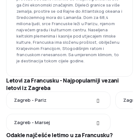
ga čini ekonomski značajnim. Dijeleći granice sa više
zemalja, prostire se od Rajne do Atlantskog okeana i
Sredozemnog mora do Lamanša. Dom za 68,4
miliona ljudi, srce Francuske leži u Parizu, njenom
najvećem gradu i kulturnom centru. Naseljena
keltskim plemenima i kasnije pod utjecajem rimske
kulture, Francuska ima složenu prošlost, obilježenu
Kraljevinom Francijom, Stogodišnjim ratom i
francuskom renesansom. Sa umjerenom klimom, to
je destinacija tokom cijele godine.
Letovi za Francusku - Najpopularniji vezani
letovi iz Zagreba
Zagreb - Pariz
Zagreb
Zagreb - Marsej
Odakle najčešće letimo u za Francusku?