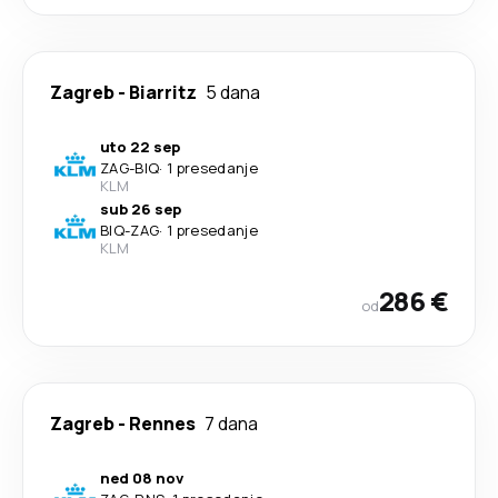
Zagreb
-
Biarritz
5 dana
uto 22 sep
ZAG
-
BIQ
·
1 presedanje
KLM
sub 26 sep
BIQ
-
ZAG
·
1 presedanje
KLM
286 €
od
Zagreb
-
Rennes
7 dana
ned 08 nov