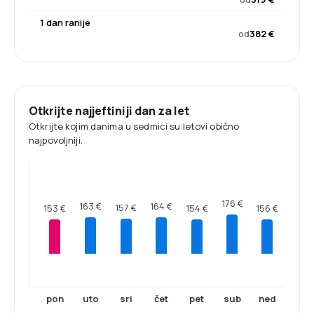
1 dan ranije
od
382 €
Otkrijte najjeftiniji dan za let
Otkrijte kojim danima u sedmici su letovi obično
najpovoljniji.
176 €
164 €
163 €
157 €
156 €
154 €
153 €
pon
uto
sri
čet
pet
sub
ned