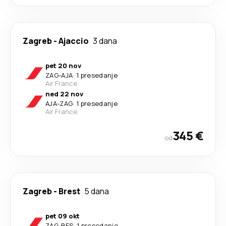
Zagreb
-
Ajaccio
3 dana
pet 20 nov
ZAG
-
AJA
·
1 presedanje
Air France
ned 22 nov
AJA
-
ZAG
·
1 presedanje
Air France
345 €
od
Zagreb
-
Brest
5 dana
pet 09 okt
ZAG
-
BES
·
1 presedanje