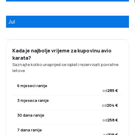
Jul
Kada je najbolje vrijeme za kupovinu avio
karata?
Saznajte koliko unaprijed se isplati rezervisati povratne
letove.
6 mjeseci ranije
od
285 €
3 mjeseca ranije
od
204 €
30 dana ranije
od
258 €
7 dana ranije
od
319 €