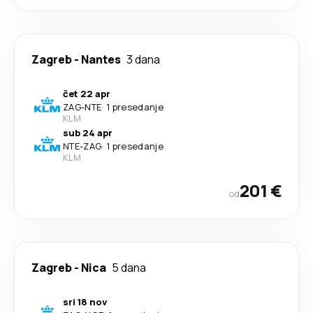
Zagreb
-
Nantes
3 dana
čet 22 apr
ZAG
-
NTE
·
1 presedanje
KLM
sub 24 apr
NTE
-
ZAG
·
1 presedanje
KLM
201 €
od
Zagreb
-
Nica
5 dana
sri 18 nov