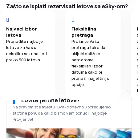
Zašto se isplati rezervisati letove sa eSky-om?
Najveći izbor
Fleksibilna
letova
pretraga
Pronađite najbolje
Proširite Vašu
letove za Vas u
pretragu tako da
nekoliko sekundi, od
uključi obližnje
preko 500 letova.
aerodrome i
fleksibilan izbor
datuma kako bi
pronašli najjeftiniju
opciju.
Lovite jeftine letove?
Na pravom ste mjestu. Svakodnevno upoređujemo
stotine ponuda kako bismo vam ponudili najbolje.
Provjerite!