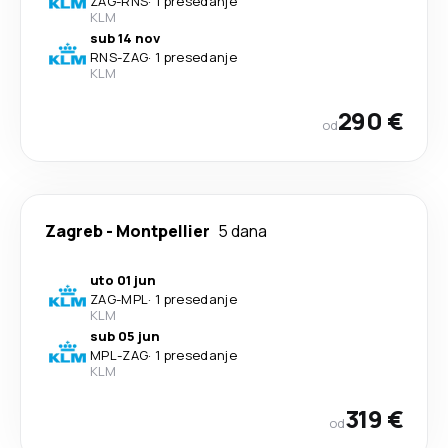
ZAG
-
RNS
·
1 presedanje
KLM
sub 14 nov
RNS
-
ZAG
·
1 presedanje
KLM
290 €
od
Zagreb
-
Montpellier
5 dana
uto 01 jun
ZAG
-
MPL
·
1 presedanje
KLM
sub 05 jun
MPL
-
ZAG
·
1 presedanje
KLM
319 €
od