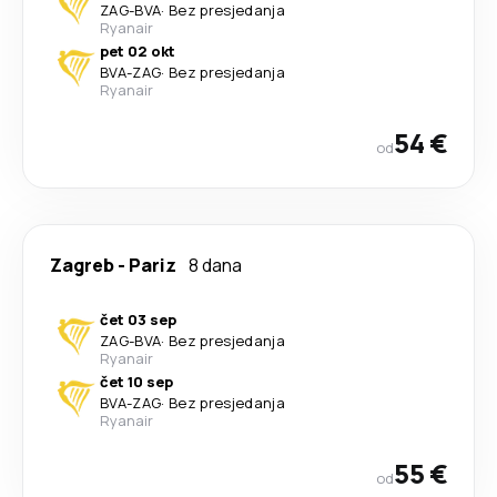
ZAG
-
BVA
·
Bez presjedanja
Ryanair
pet 02 okt
BVA
-
ZAG
·
Bez presjedanja
Ryanair
54 €
od
Zagreb
-
Pariz
8 dana
čet 03 sep
ZAG
-
BVA
·
Bez presjedanja
Ryanair
čet 10 sep
BVA
-
ZAG
·
Bez presjedanja
Ryanair
55 €
od