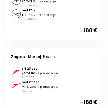
ZAG
-
TLS
·
1 presedanje
Lufthansa
ned 17 jan
TLS
-
ZAG
·
1 presedanje
Lufthansa
188 €
od
Zagreb
-
Marsej
5 dana
sri 23 sep
ZAG
-
MRS
·
1 presedanje
Austrian
ned 27 sep
MRS
-
ZAG
·
1 presedanje
Austrian
188 €
od