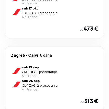
Air France
sub 17 okt
FSC
-
ZAG
·
1 presedanje
Air France
473 €
od
Zagreb
-
Calvi
8 dana
sub 19 sep
ZAG
-
CLY
·
1 presedanje
Air France
sub 26 sep
CLY
-
ZAG
·
2 presedanja
Air France
513 €
od