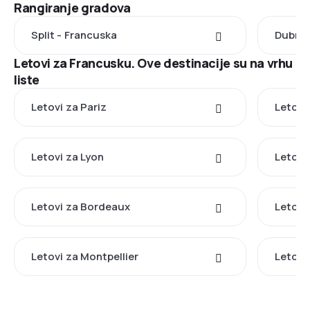
Rangiranje gradova
Split - Francuska
Dubrov
Letovi za Francusku. Ove destinacije su na vrhu
liste
Letovi za Pariz
Letovi
Letovi za Lyon
Letovi
Letovi za Bordeaux
Letovi
Letovi za Montpellier
Letovi 