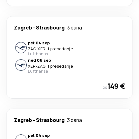
Zagreb
-
Strasbourg
3 dana
pet 04 sep
ZAG
-
XER
·
1 presedanje
Lufthansa
ned 06 sep
XER
-
ZAG
·
1 presedanje
Lufthansa
149 €
od
Zagreb
-
Strasbourg
3 dana
pet 04 sep