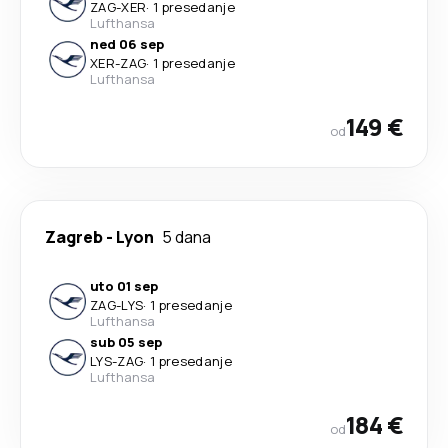
ZAG
-
XER
·
1 presedanje
Lufthansa
ned 06 sep
XER
-
ZAG
·
1 presedanje
Lufthansa
149 €
od
Zagreb
-
Lyon
5 dana
uto 01 sep
ZAG
-
LYS
·
1 presedanje
Lufthansa
sub 05 sep
LYS
-
ZAG
·
1 presedanje
Lufthansa
184 €
od