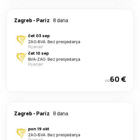
Zagreb
-
Pariz
8 dana
čet 03 sep
ZAG
-
BVA
·
Bez presjedanja
Ryanair
čet 10 sep
BVA
-
ZAG
·
Bez presjedanja
Ryanair
60 €
od
Zagreb
-
Pariz
8 dana
pon 19 okt
ZAG
-
BVA
·
Bez presjedanja
Ryanair