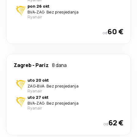
pon 26 okt
BVA
-
ZAG
·
Bez presjedanja
Ryanair
60 €
od
Zagreb
-
Pariz
8 dana
uto 20 okt
ZAG
-
BVA
·
Bez presjedanja
Ryanair
uto 27 okt
BVA
-
ZAG
·
Bez presjedanja
Ryanair
62 €
od