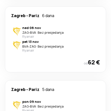
Zagreb
-
Pariz
6 dana
ned 08 nov
ZAG
-
BVA
·
Bez presjedanja
Ryanair
pet 13 nov
BVA
-
ZAG
·
Bez presjedanja
Ryanair
62 €
od
Zagreb
-
Pariz
5 dana
pon 09 nov
ZAG
-
BVA
·
Bez presjedanja
Ryanair