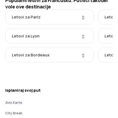
Popularni letovi za Francusku. Putnici također
vole ove destinacije
Letovi za Pariz
Letovi
Letovi za Lyon
Letovi
Letovi za Bordeaux
Letovi
Isplaniraj svoj put
Avio Karte
City Break