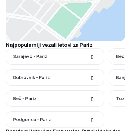
Najpopularniji vezali letovi za Pariz
Sarajevo - Pariz
Beogra
Dubrovnik - Pariz
Banja 
Beč - Pariz
Tuzla -
Podgorica - Pariz