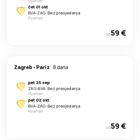
Ryanair
čet 01 okt
BVA
-
ZAG
·
Bez presjedanja
Ryanair
59 €
od
Zagreb
-
Pariz
8 dana
pet 25 sep
ZAG
-
BVA
·
Bez presjedanja
Ryanair
pet 02 okt
BVA
-
ZAG
·
Bez presjedanja
Ryanair
59 €
od