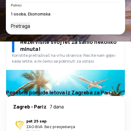
Putnici
Pretraga
Rezervišite svoj let za samo nekoliko
minuta!
Koristite pretraživač na vrhu stranice. Recite nam gdje i
kada letite, a mi ćemo se pobrinuti za ostalo.
Posebne ponude letova iz Zagreba za Pariz
Zagreb
-
Pariz
7 dana
pet 25 sep
ZAG
-
BVA
·
Bez presjedanja