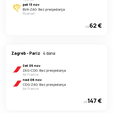
pet 13 nov
BVA
-
ZAG
·
Bez presjedanja
Ryanair
62 €
od
Zagreb
-
Pariz
4 dana
čet 05 nov
ZAG
-
CDG
·
Bez presjedanja
Air France
ned 08 nov
CDG
-
ZAG
·
Bez presjedanja
Air France
147 €
od