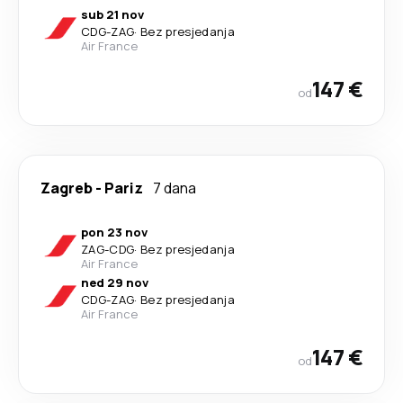
sub 21 nov
CDG
-
ZAG
·
Bez presjedanja
Air France
147 €
od
Zagreb
-
Pariz
7 dana
pon 23 nov
ZAG
-
CDG
·
Bez presjedanja
Air France
ned 29 nov
CDG
-
ZAG
·
Bez presjedanja
Air France
147 €
od