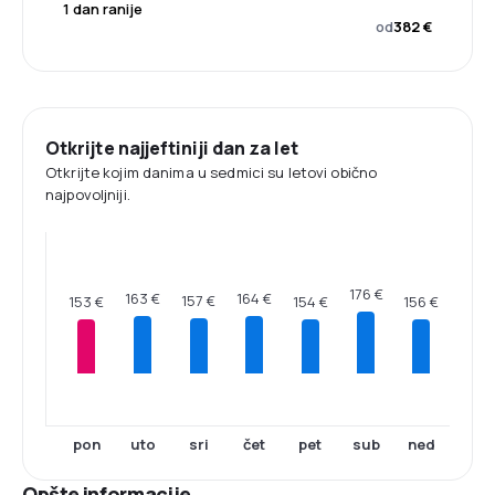
1 dan ranije
od
382 €
Otkrijte najjeftiniji dan za let
Otkrijte kojim danima u sedmici su letovi obično
najpovoljniji.
176 €
164 €
163 €
157 €
156 €
154 €
153 €
pon
uto
sri
čet
pet
sub
ned
Opšte informacije