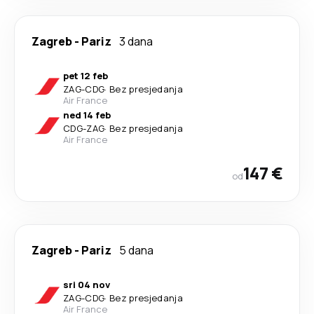
Zagreb
-
Pariz
3 dana
pet 12 feb
ZAG
-
CDG
·
Bez presjedanja
Air France
ned 14 feb
CDG
-
ZAG
·
Bez presjedanja
Air France
147 €
od
Zagreb
-
Pariz
5 dana
sri 04 nov
ZAG
-
CDG
·
Bez presjedanja
Air France