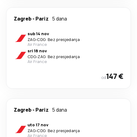
Zagreb
-
Pariz
5 dana
sub 14 nov
ZAG
-
CDG
·
Bez presjedanja
Air France
sri 18 nov
CDG
-
ZAG
·
Bez presjedanja
Air France
147 €
od
Zagreb
-
Pariz
5 dana
uto 17 nov
ZAG
-
CDG
·
Bez presjedanja
Air France