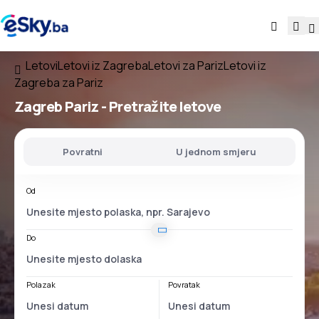
Letovi
Letovi iz Zagreba
Letovi za Pariz
Letovi iz
Zagreba za Pariz
Zagreb Pariz
- Pretražite letove
Povratni
U jednom smjeru
Od
Do
Polazak
Povratak