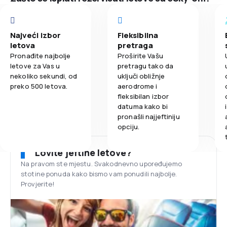
Najveći izbor
Fleksibilna
letova
pretraga
Pronađite najbolje
Proširite Vašu
letove za Vas u
pretragu tako da
nekoliko sekundi, od
uključi obližnje
preko 500 letova.
aerodrome i
fleksibilan izbor
datuma kako bi
pronašli najjeftiniju
opciju.
Lovite jeftine letove?
Na pravom ste mjestu. Svakodnevno upoređujemo
stotine ponuda kako bismo vam ponudili najbolje.
Provjerite!