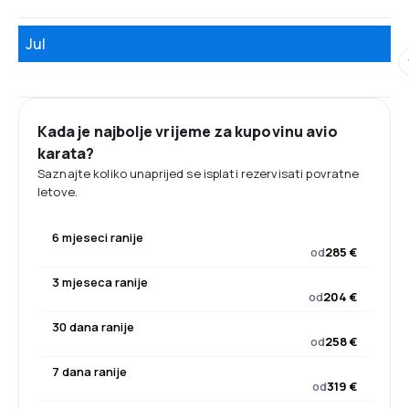
Jul
Kada je najbolje vrijeme za kupovinu avio
karata?
Saznajte koliko unaprijed se isplati rezervisati povratne
letove.
6 mjeseci ranije
od
285 €
3 mjeseca ranije
od
204 €
30 dana ranije
od
258 €
7 dana ranije
od
319 €