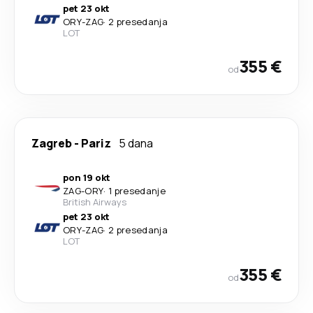
pet 23 okt
ORY
-
ZAG
·
2 presedanja
LOT
355 €
od
Zagreb
-
Pariz
5 dana
pon 19 okt
ZAG
-
ORY
·
1 presedanje
British Airways
pet 23 okt
ORY
-
ZAG
·
2 presedanja
LOT
355 €
od