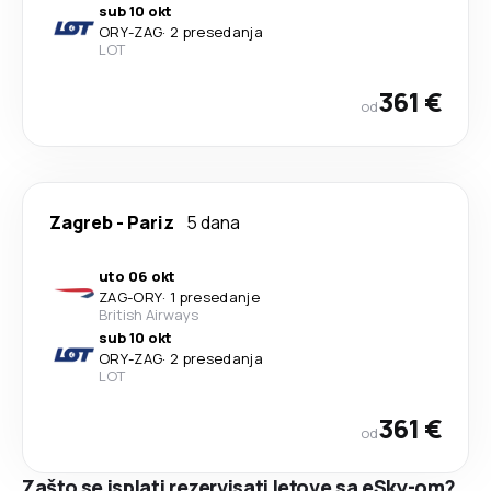
sub 10 okt
ORY
-
ZAG
·
2 presedanja
LOT
361 €
od
Zagreb
-
Pariz
5 dana
uto 06 okt
ZAG
-
ORY
·
1 presedanje
British Airways
sub 10 okt
ORY
-
ZAG
·
2 presedanja
LOT
361 €
od
Zašto se isplati rezervisati letove sa eSky-om?