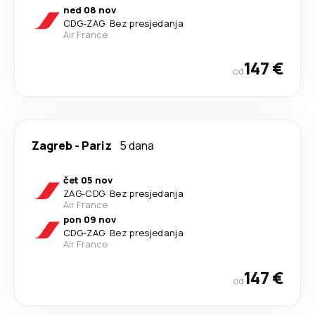
ned 08 nov
CDG
-
ZAG
·
Bez presjedanja
Air France
147 €
od
Zagreb
-
Pariz
5 dana
čet 05 nov
ZAG
-
CDG
·
Bez presjedanja
Air France
pon 09 nov
CDG
-
ZAG
·
Bez presjedanja
Air France
147 €
od