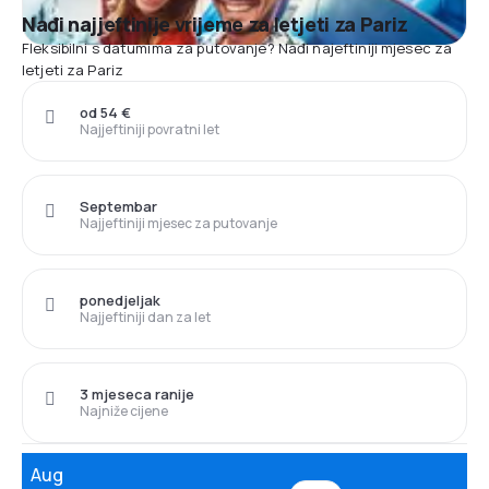
Nađi najjeftinije vrijeme za letjeti za Pariz
Fleksibilni s datumima za putovanje? Nađi najeftiniji mjesec za
letjeti za Pariz
od 54 €
Najjeftiniji povratni let
Septembar
Najjeftiniji mjesec za putovanje
ponedjeljak
Najjeftiniji dan za let
3 mjeseca ranije
Najniže cijene
Aug