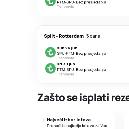
RTM
-
SPU
·
Bez presjedanja
Transavia
Split
-
Rotterdam
5 dana
sub 26 jun
SPU
-
RTM
·
Bez presjedanja
Transavia
sri 30 jun
RTM
-
SPU
·
Bez presjedanja
Transavia
Zašto se isplati re
Najveći izbor letova
Pronađite najbolje letove za Vas