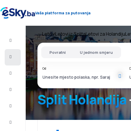
Vaša platforma za putovanja
Letovi
Letovi iz Splita
Letovi za Holandiju
Le
Let+Hotel
Povratni
U jednom smjeru
Avio
karte
Od
D
Letovanje
City
Break
Split Holandija
Smještaj
Ponude