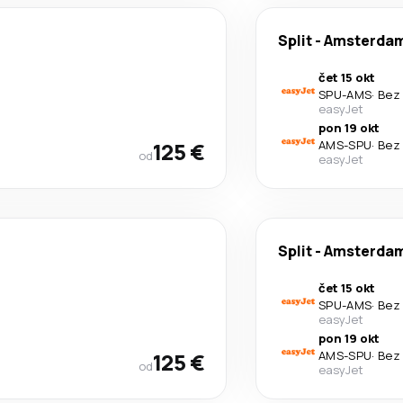
Split
-
Amsterda
čet 15 okt
SPU
-
AMS
·
Bez 
easyJet
pon 19 okt
125 €
AMS
-
SPU
·
Bez 
od
easyJet
Split
-
Amsterda
čet 15 okt
SPU
-
AMS
·
Bez 
easyJet
pon 19 okt
125 €
AMS
-
SPU
·
Bez 
od
easyJet