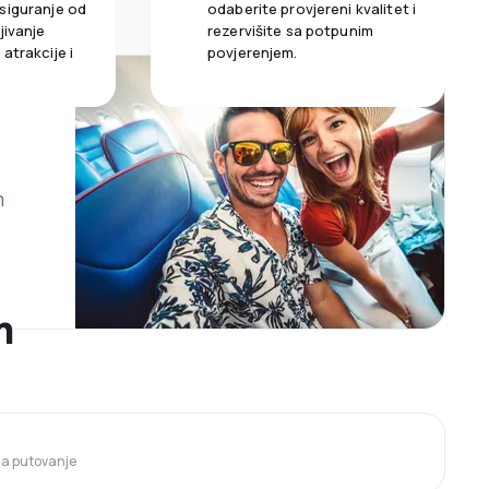
siguranje od
odaberite provjereni kvalitet i
jivanje
rezervišite sa potpunim
atrakcije i
povjerenjem.
m
m
 za putovanje