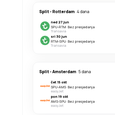
Split
-
Rotterdam
4 dana
ned 27 jun
SPU
-
RTM
·
Bez presjedanja
Transavia
sri 30 jun
RTM
-
SPU
·
Bez presjedanja
Transavia
Split
-
Amsterdam
5 dana
čet 15 okt
SPU
-
AMS
·
Bez presjedanja
easyJet
pon 19 okt
AMS
-
SPU
·
Bez presjedanja
easyJet