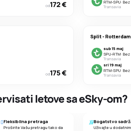
172 €
RTM
-
SPU
·
Bez 
od
Transavia
Split
-
Rotterdam
sub 15 maj
SPU
-
RTM
·
Bez 
Transavia
sri 19 maj
175 €
RTM
-
SPU
·
Bez 
od
Transavia
zervisati letove sa eSky-om?
Fleksibilna pretraga
Bogatstvo sadrž
Proširite Vašu pretragu tako da
Uživajte u dodatni