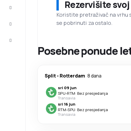
Rezervišite svoj
Dovršite
putovanje
Koristite pretraživač na vrhu 
se pobrinuti za ostalo.
Inspiracija
i savjeti
Korisnička
usluga
Posebne ponude leto
Split
-
Rotterdam
8 dana
sri 09 jun
SPU
-
RTM
·
Bez presjedanja
Transavia
sri 16 jun
RTM
-
SPU
·
Bez presjedanja
Transavia