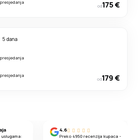
presjedanja
175 €
od
5 dana
presjedanja
presjedanja
179 €
od
aja
4.6
m uslugama:
Preko 4950 recenzija kupaca -