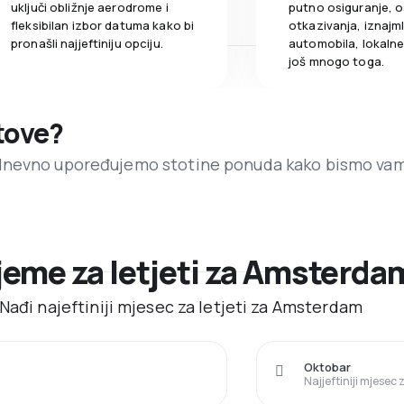
uključi obližnje aerodrome i
putno osiguranje, o
fleksibilan izbor datuma kako bi
otkazivanja, iznajml
pronašli najjeftiniju opciju.
automobila, lokalne 
još mnogo toga.
etove?
dnevno upoređujemo stotine ponuda kako bismo va
ijeme za letjeti za Amsterda
Nađi najeftiniji mjesec za letjeti za Amsterdam
Oktobar
Najjeftiniji mjesec