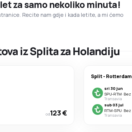
 let za samo nekoliko minuta!
stranice. Recite nam gdje i kada letite, a mi ćemo
va iz Splita za Holandiju
Split
-
Rotterdam
sri 30 jun
SPU
-
RTM
·
Bez 
Transavia
sub 03 jul
123 €
RTM
-
SPU
·
Bez 
od
Transavia