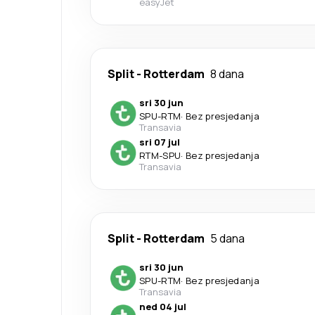
easyJet
Split
-
Rotterdam
8 dana
sri 30 jun
SPU
-
RTM
·
Bez presjedanja
Transavia
sri 07 jul
RTM
-
SPU
·
Bez presjedanja
Transavia
Split
-
Rotterdam
5 dana
sri 30 jun
SPU
-
RTM
·
Bez presjedanja
Transavia
ned 04 jul