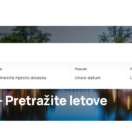
tovi iz Splita za Holandiju
o
Polazak
P
- Pretražite letove