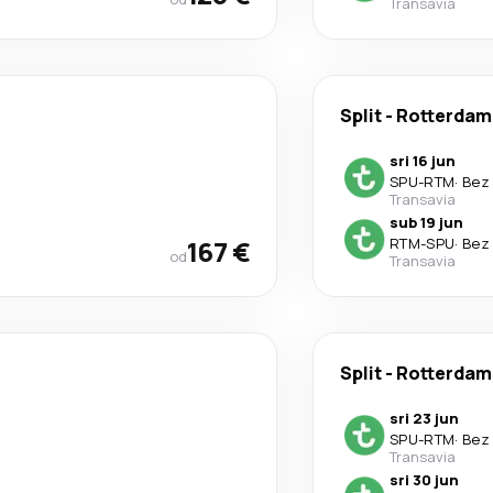
Transavia
Split
-
Rotterdam
sri 16 jun
SPU
-
RTM
·
Bez 
Transavia
sub 19 jun
167 €
RTM
-
SPU
·
Bez 
od
Transavia
Split
-
Rotterdam
sri 23 jun
SPU
-
RTM
·
Bez 
Transavia
sri 30 jun