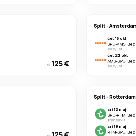
Split
-
Amsterda
čet 15 okt
SPU
-
AMS
·
Bez 
easyJet
čet 22 okt
125 €
AMS
-
SPU
·
Bez 
od
easyJet
Split
-
Rotterdam
sri 12 maj
SPU
-
RTM
·
Bez 
Transavia
sri 19 maj
125 €
RTM
-
SPU
·
Bez 
od