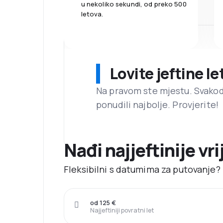
u nekoliko sekundi, od preko 500
letova.
Lovite jeftine l
Na pravom ste mjestu. Svako
ponudili najbolje. Provjerite!
Nađi najjeftinije vr
Fleksibilni s datumima za putovanje? 
od 125 €
Najjeftiniji povratni let