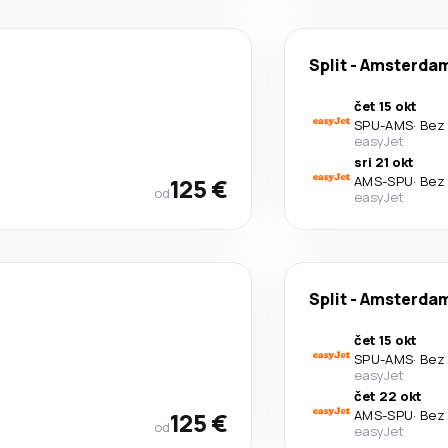
Split
-
Amsterda
čet 15 okt
SPU
-
AMS
·
Bez 
easyJet
sri 21 okt
125 €
AMS
-
SPU
·
Bez 
od
easyJet
Split
-
Amsterda
čet 15 okt
SPU
-
AMS
·
Bez 
easyJet
čet 22 okt
125 €
AMS
-
SPU
·
Bez 
od
easyJet