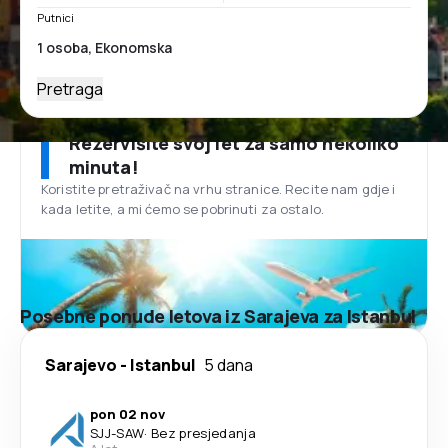
Putnici
Pretraga
Rezervišite svoj let za samo nekoliko
minuta!
Koristite pretraživač na vrhu stranice. Recite nam gdje i
kada letite, a mi ćemo se pobrinuti za ostalo.
Posebne ponude letova iz Sarajeva za Istanbul
Sarajevo
-
Istanbul
5 dana
pon 02 nov
SJJ
-
SAW
·
Bez presjedanja