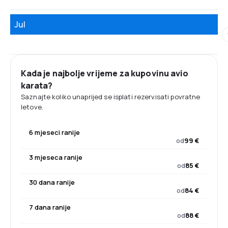
Jul
Kada je najbolje vrijeme za kupovinu avio
karata?
Saznajte koliko unaprijed se isplati rezervisati povratne
letove.
6 mjeseci ranije
od
99 €
3 mjeseca ranije
od
85 €
30 dana ranije
od
84 €
7 dana ranije
od
88 €