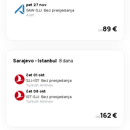
pet 27 nov
SAW
-
SJJ
·
Bez presjedanja
AJet
89 €
od
Sarajevo
-
Istanbul
8 dana
čet 01 okt
SJJ
-
IST
·
Bez presjedanja
Turkish Airlines
čet 08 okt
IST
-
SJJ
·
Bez presjedanja
Turkish Airlines
162 €
od