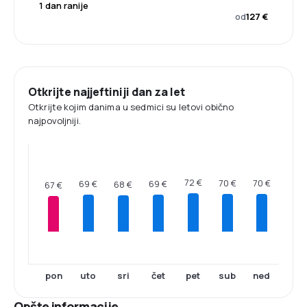
1 dan ranije
od
127 €
Otkrijte najjeftiniji dan za let
Otkrijte kojim danima u sedmici su letovi obično
najpovoljniji.
72 €
70 €
70 €
69 €
69 €
68 €
67 €
pon
uto
sri
čet
pet
sub
ned
Opšte informacije