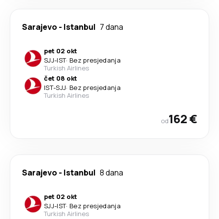
Sarajevo
-
Istanbul
7 dana
pet 02 okt
SJJ
-
IST
·
Bez presjedanja
Turkish Airlines
čet 08 okt
IST
-
SJJ
·
Bez presjedanja
Turkish Airlines
162 €
od
Sarajevo
-
Istanbul
8 dana
pet 02 okt
SJJ
-
IST
·
Bez presjedanja
Turkish Airlines