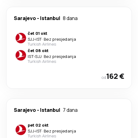
Sarajevo
-
Istanbul
8 dana
čet 01 okt
SJJ
-
IST
·
Bez presjedanja
Turkish Airlines
čet 08 okt
IST
-
SJJ
·
Bez presjedanja
Turkish Airlines
162 €
od
Sarajevo
-
Istanbul
7 dana
pet 02 okt
SJJ
-
IST
·
Bez presjedanja
Turkish Airlines