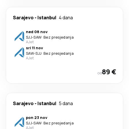
Sarajevo
-
Istanbul
4 dana
ned 08 nov
SJJ
-
SAW
·
Bez presjedanja
AJet
sri 11 nov
SAW
-
SJJ
·
Bez presjedanja
AJet
89 €
od
Sarajevo
-
Istanbul
5 dana
pon 23 nov
SJJ
-
SAW
·
Bez presjedanja
AJet