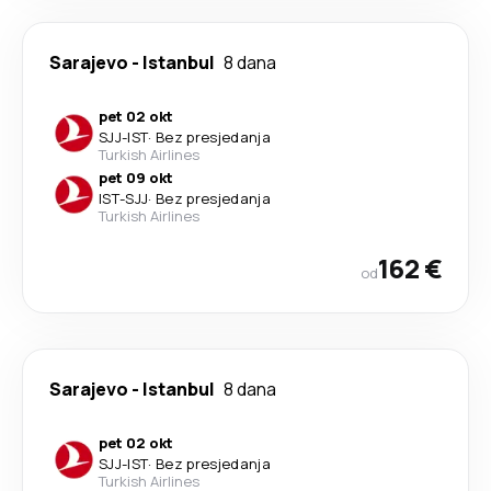
Sarajevo
-
Istanbul
8 dana
pet 02 okt
SJJ
-
IST
·
Bez presjedanja
Turkish Airlines
pet 09 okt
IST
-
SJJ
·
Bez presjedanja
Turkish Airlines
162 €
od
Sarajevo
-
Istanbul
8 dana
pet 02 okt
SJJ
-
IST
·
Bez presjedanja
Turkish Airlines