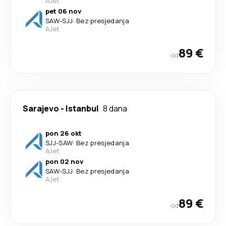
AJet
pet 06 nov
SAW
-
SJJ
·
Bez presjedanja
AJet
89 €
od
Sarajevo
-
Istanbul
8 dana
pon 26 okt
SJJ
-
SAW
·
Bez presjedanja
AJet
pon 02 nov
SAW
-
SJJ
·
Bez presjedanja
AJet
89 €
od