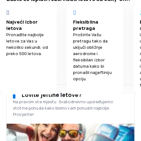
Najveći izbor
Fleksibilna
letova
pretraga
Pronađite najbolje
Proširite Vašu
letove za Vas u
pretragu tako da
nekoliko sekundi, od
uključi obližnje
preko 500 letova.
aerodrome i
fleksibilan izbor
datuma kako bi
pronašli najjeftiniju
opciju.
Lovite jeftine letove?
Na pravom ste mjestu. Svakodnevno upoređujemo
stotine ponuda kako bismo vam ponudili najbolje.
Provjerite!