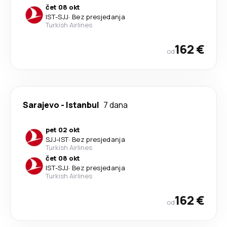
čet 08 okt
IST
-
SJJ
·
Bez presjedanja
Turkish Airlines
162 €
od
Sarajevo
-
Istanbul
7 dana
pet 02 okt
SJJ
-
IST
·
Bez presjedanja
Turkish Airlines
čet 08 okt
IST
-
SJJ
·
Bez presjedanja
Turkish Airlines
162 €
od