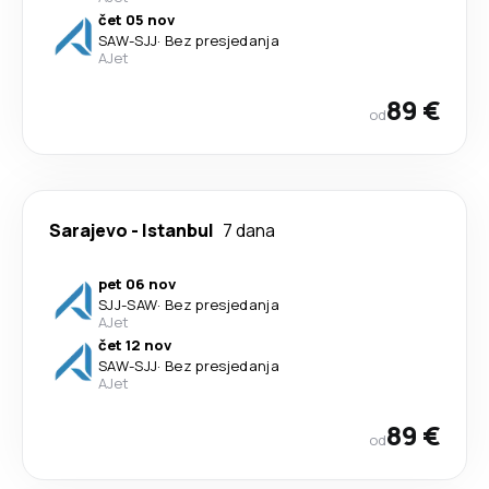
čet 05 nov
SAW
-
SJJ
·
Bez presjedanja
AJet
89 €
od
Sarajevo
-
Istanbul
7 dana
pet 06 nov
SJJ
-
SAW
·
Bez presjedanja
AJet
čet 12 nov
SAW
-
SJJ
·
Bez presjedanja
AJet
89 €
od