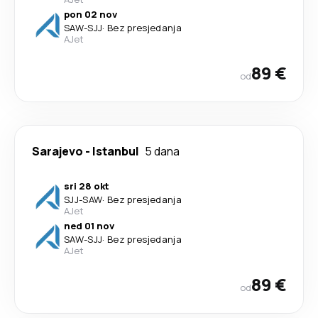
pon 02 nov
SAW
-
SJJ
·
Bez presjedanja
AJet
89 €
od
Sarajevo
-
Istanbul
5 dana
sri 28 okt
SJJ
-
SAW
·
Bez presjedanja
AJet
ned 01 nov
SAW
-
SJJ
·
Bez presjedanja
AJet
89 €
od