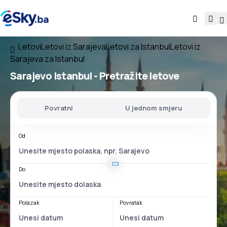
Letovi
Letovi iz Sarajeva
Letovi za Istanbul
Letovi iz
Sarajeva za Istanbul
Sarajevo Istanbul
- Pretražite letove
Povratni
U jednom smjeru
Od
Do
Polazak
Povratak