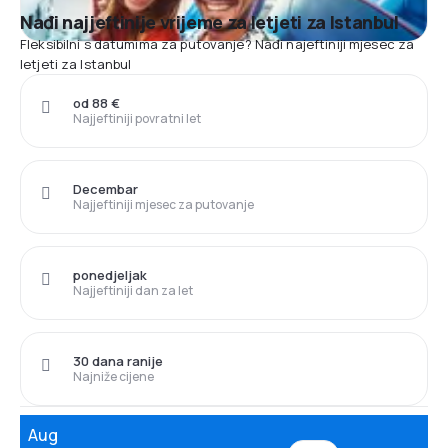
Nađi najjeftinije vrijeme za letjeti za Istanbul
Fleksibilni s datumima za putovanje? Nađi najeftiniji mjesec za
letjeti za Istanbul
od 88 €
Najjeftiniji povratni let
Decembar
Najjeftiniji mjesec za putovanje
ponedjeljak
Najjeftiniji dan za let
30 dana ranije
Najniže cijene
Aug