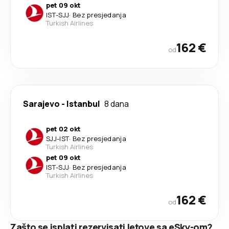
pet 09 okt
IST
-
SJJ
·
Bez presjedanja
Turkish Airlines
162 €
od
Sarajevo
-
Istanbul
8 dana
pet 02 okt
SJJ
-
IST
·
Bez presjedanja
Turkish Airlines
pet 09 okt
IST
-
SJJ
·
Bez presjedanja
Turkish Airlines
162 €
od
Zašto se isplati rezervisati letove sa eSky-om?