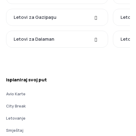
Letovi za Gazipaşu
Letovi
Letovi za Dalaman
Letovi
Isplaniraj svoj put
Avio Karte
City Break
Letovanje
Smještaj