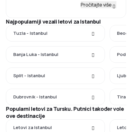
Pročitajte više
Najpopularniji vezali letovi za Istanbul
Tuzla - Istanbul
Beogra
Banja Luka - Istanbul
Podgor
Split - Istanbul
Ljublja
Dubrovnik - Istanbul
Tirana 
Popularni letovi za Tursku. Putnici također vole
ove destinacije
Letovi za Istanbul
Letovi 