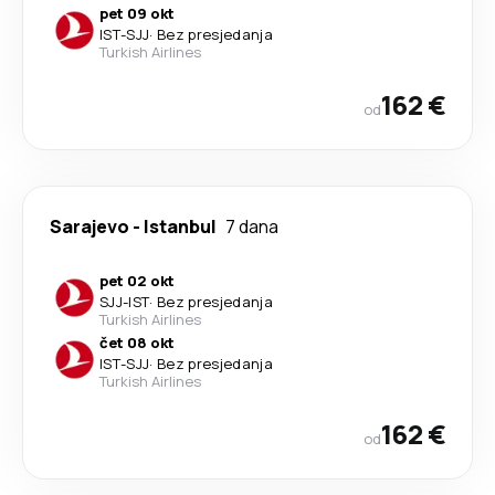
pet 09 okt
IST
-
SJJ
·
Bez presjedanja
Turkish Airlines
162 €
od
Sarajevo
-
Istanbul
7 dana
pet 02 okt
SJJ
-
IST
·
Bez presjedanja
Turkish Airlines
čet 08 okt
IST
-
SJJ
·
Bez presjedanja
Turkish Airlines
162 €
od