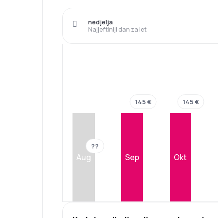
nedjelja
Najjeftiniji dan za let
145 €
145 €
??
Aug
Sep
Okt