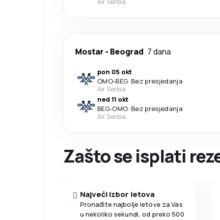
Air Serbia
Mostar
-
Beograd
7 dana
pon 05 okt
OMO
-
BEG
·
Bez presjedanja
Air Serbia
ned 11 okt
BEG
-
OMO
·
Bez presjedanja
Air Serbia
Zašto se isplati re
Najveći izbor letova
Pronađite najbolje letove za Vas
u nekoliko sekundi, od preko 500