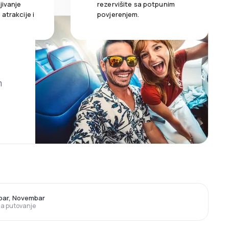
jivanje
rezervišite sa potpunim
atrakcije i
povjerenjem.
m
bar, Novembar
 za putovanje