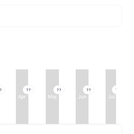
?
??
??
??
??
Apr
Maj
Jun
Jul