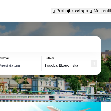
Probajte naš app
Moj profil
ovratak
Putnici