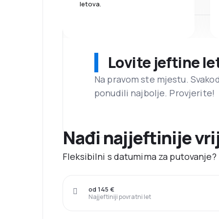
letova.
Lovite jeftine l
Na pravom ste mjestu. Svako
ponudili najbolje. Provjerite!
Nađi najjeftinije vr
Fleksibilni s datumima za putovanje? 
od 145 €
Najjeftiniji povratni let