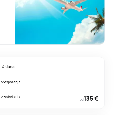
4 dana
 presjedanja
 presjedanja
135 €
od