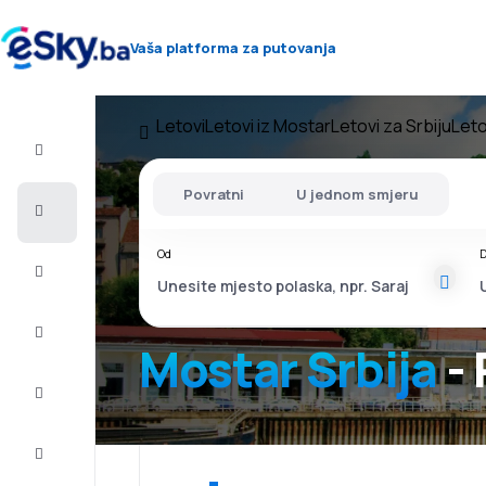
Vaša platforma za putovanja
Letovi
Letovi iz Mostar
Letovi za Srbiju
Leto
Let+Hotel
Povratni
U jednom smjeru
Avio
karte
Od
D
Letovanje
City
Break
Mostar Srbija
- 
Smještaj
Ponude