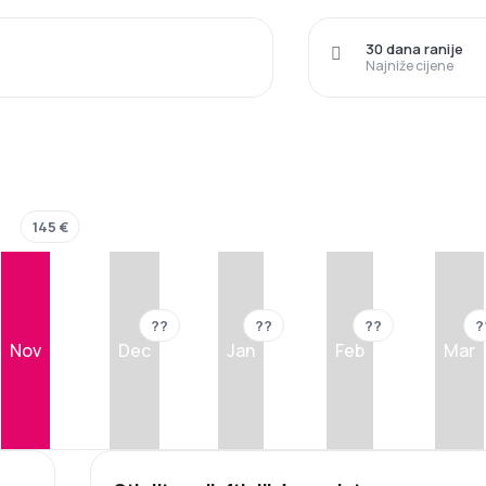
30 dana ranije
Najniže cijene
145 €
??
??
??
?
Nov
Dec
Jan
Feb
Mar