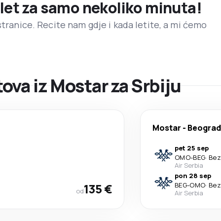
 let za samo nekoliko minuta!
stranice. Recite nam gdje i kada letite, a mi ćemo
va iz Mostar za Srbiju
Mostar
-
Beograd
pet 25 sep
OMO
-
BEG
·
Bez
Air Serbia
pon 28 sep
135 €
BEG
-
OMO
·
Bez
od
Air Serbia