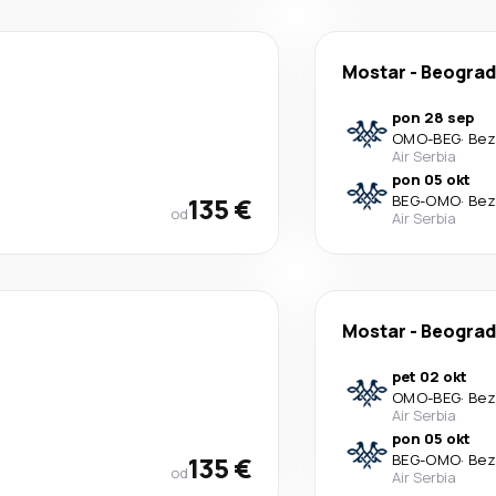
Mostar
-
Beograd
pon 28 sep
OMO
-
BEG
·
Bez
Air Serbia
pon 05 okt
135 €
BEG
-
OMO
·
Bez
od
Air Serbia
Mostar
-
Beograd
pet 02 okt
OMO
-
BEG
·
Bez
Air Serbia
pon 05 okt
135 €
BEG
-
OMO
·
Bez
od
Air Serbia