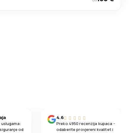
aja
4.6
m uslugama:
Preko 4950 recenzija kupaca -
siguranje od
odaberite provjereni kvalitet i