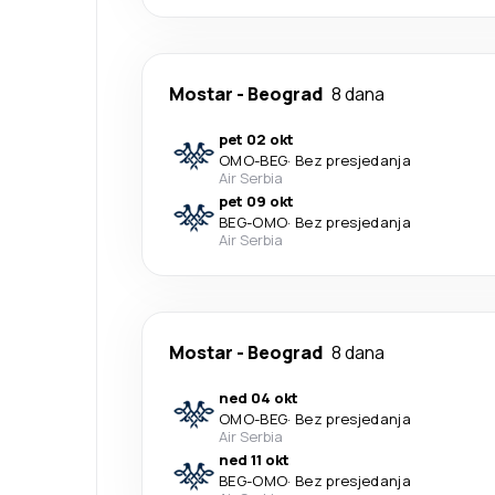
Mostar
-
Beograd
8 dana
pet 02 okt
OMO
-
BEG
·
Bez presjedanja
Air Serbia
pet 09 okt
BEG
-
OMO
·
Bez presjedanja
Air Serbia
Mostar
-
Beograd
8 dana
ned 04 okt
OMO
-
BEG
·
Bez presjedanja
Air Serbia
ned 11 okt
BEG
-
OMO
·
Bez presjedanja