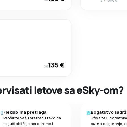
Air Serbia
135 €
od
zervisati letove sa eSky-om?
Fleksibilna pretraga
Bogatstvo sadrž
Proširite Vašu pretragu tako da
Uživajte u dodatni
uključi obližnje aerodrome i
putno osiguranje, o