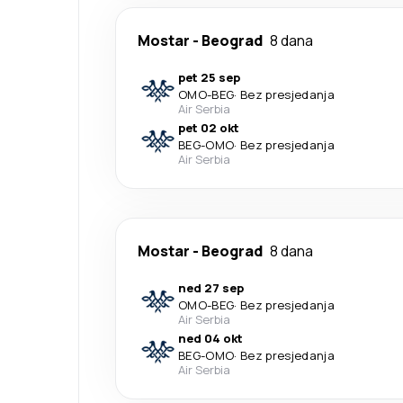
Mostar
-
Beograd
8 dana
pet 25 sep
OMO
-
BEG
·
Bez presjedanja
Air Serbia
pet 02 okt
BEG
-
OMO
·
Bez presjedanja
Air Serbia
Mostar
-
Beograd
8 dana
ned 27 sep
OMO
-
BEG
·
Bez presjedanja
Air Serbia
ned 04 okt
BEG
-
OMO
·
Bez presjedanja
Air Serbia