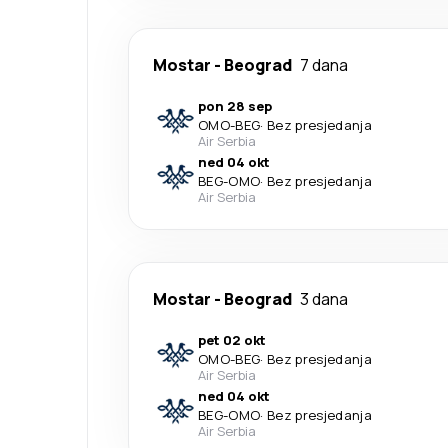
Mostar
-
Beograd
7 dana
pon 28 sep
OMO
-
BEG
·
Bez presjedanja
Air Serbia
ned 04 okt
BEG
-
OMO
·
Bez presjedanja
Air Serbia
Mostar
-
Beograd
3 dana
pet 02 okt
OMO
-
BEG
·
Bez presjedanja
Air Serbia
ned 04 okt
BEG
-
OMO
·
Bez presjedanja
Air Serbia