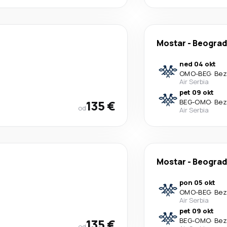
Mostar
-
Beograd
ned 04 okt
OMO
-
BEG
·
Bez
Air Serbia
pet 09 okt
135 €
BEG
-
OMO
·
Bez
od
Air Serbia
Mostar
-
Beograd
pon 05 okt
OMO
-
BEG
·
Bez
Air Serbia
pet 09 okt
135 €
BEG
-
OMO
·
Bez
od