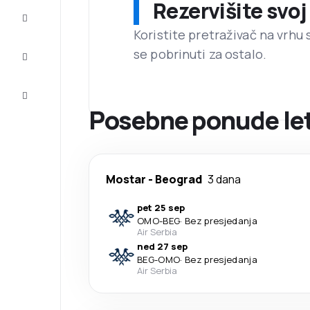
Rezervišite svoj
Dovršite
putovanje
Koristite pretraživač na vrhu 
se pobrinuti za ostalo.
Inspiracija
i savjeti
Korisnička
usluga
Posebne ponude leto
Mostar
-
Beograd
3 dana
pet 25 sep
OMO
-
BEG
·
Bez presjedanja
Air Serbia
ned 27 sep
BEG
-
OMO
·
Bez presjedanja
Air Serbia