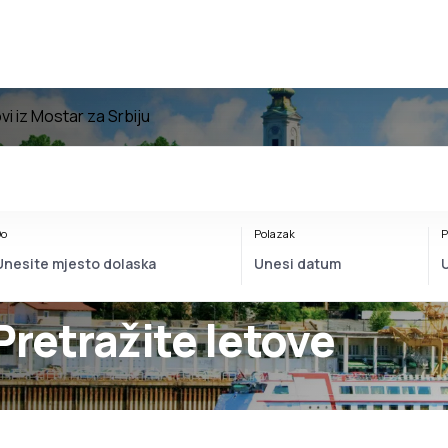
vi iz Mostar za Srbiju
o
Polazak
P
Pretražite letove