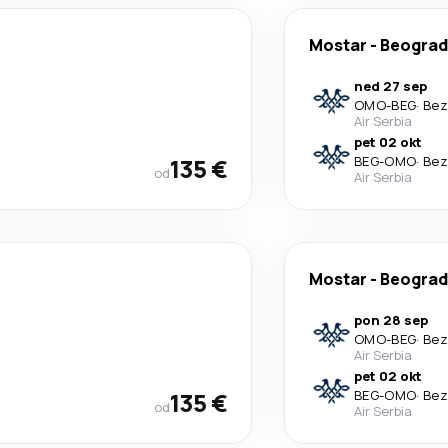
Mostar
-
Beograd
ned 27 sep
OMO
-
BEG
·
Bez
Air Serbia
pet 02 okt
135 €
BEG
-
OMO
·
Bez
od
Air Serbia
Mostar
-
Beograd
pon 28 sep
OMO
-
BEG
·
Bez
Air Serbia
pet 02 okt
135 €
BEG
-
OMO
·
Bez
od
Air Serbia