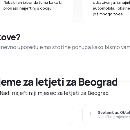
fleksibilan izbor datuma kako bi
otkazivanja, iznajml
pronašli najjeftiniju opciju.
automobila, lokalne 
još mnogo toga.
etove?
dnevno upoređujemo stotine ponuda kako bismo va
ijeme za letjeti za Beograd
Nađi najeftiniji mjesec za letjeti za Beograd
Septembar, Okto
Najjeftiniji mjesec