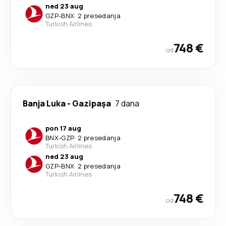
ned 23 aug
GZP
-
BNX
·
2 presedanja
Turkish Airlines
748 €
od
Banja Luka
-
Gazipaşa
7 dana
pon 17 aug
BNX
-
GZP
·
2 presedanja
Turkish Airlines
ned 23 aug
GZP
-
BNX
·
2 presedanja
Turkish Airlines
748 €
od