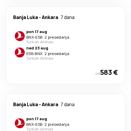
Banja Luka
-
Ankara
7 dana
pon 17 aug
BNX
-
ESB
·
2 presedanja
Turkish Airlines
ned 23 aug
ESB
-
BNX
·
2 presedanja
Turkish Airlines
583 €
od
Banja Luka
-
Ankara
7 dana
pon 17 aug
BNX
-
ESB
·
2 presedanja
Turkish Airlines