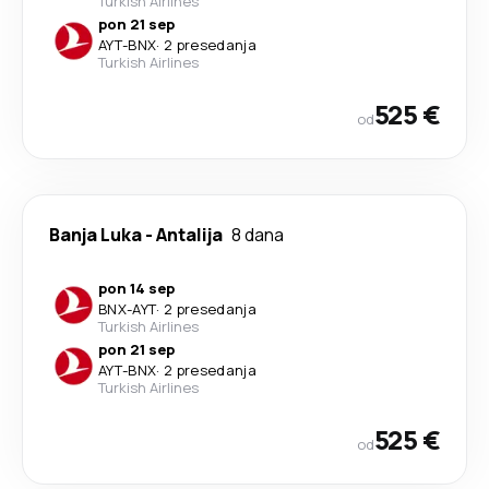
Turkish Airlines
pon 21 sep
AYT
-
BNX
·
2 presedanja
Turkish Airlines
525 €
od
Banja Luka
-
Antalija
8 dana
pon 14 sep
BNX
-
AYT
·
2 presedanja
Turkish Airlines
pon 21 sep
AYT
-
BNX
·
2 presedanja
Turkish Airlines
525 €
od