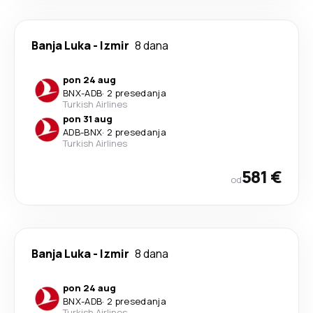
Banja Luka
-
Izmir
8 dana
pon 24 aug
BNX
-
ADB
·
2 presedanja
Turkish Airlines
pon 31 aug
ADB
-
BNX
·
2 presedanja
Turkish Airlines
581 €
od
Banja Luka
-
Izmir
8 dana
pon 24 aug
BNX
-
ADB
·
2 presedanja
Turkish Airlines