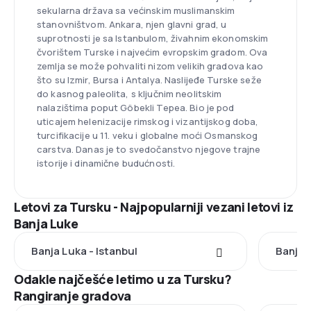
sekularna država sa većinskim muslimanskim
stanovništvom. Ankara, njen glavni grad, u
suprotnosti je sa Istanbulom, živahnim ekonomskim
čvorištem Turske i najvećim evropskim gradom. Ova
zemlja se može pohvaliti nizom velikih gradova kao
što su Izmir, Bursa i Antalya. Naslijeđe Turske seže
do kasnog paleolita, s ključnim neolitskim
nalazištima poput Göbekli Tepea. Bio je pod
uticajem helenizacije rimskog i vizantijskog doba,
turcifikacije u 11. veku i globalne moći Osmanskog
carstva. Danas je to svedočanstvo njegove trajne
istorije i dinamične budućnosti.
Letovi za Tursku - Najpopularniji vezani letovi iz
Banja Luke
Banja Luka - Istanbul
Banja L
Odakle najčešće letimo u za Tursku?
Rangiranje gradova