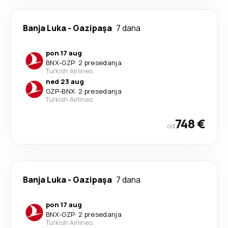
Banja Luka
-
Gazipaşa
7 dana
pon 17 aug
BNX
-
GZP
·
2 presedanja
Turkish Airlines
ned 23 aug
GZP
-
BNX
·
2 presedanja
Turkish Airlines
748 €
od
Banja Luka
-
Gazipaşa
7 dana
pon 17 aug
BNX
-
GZP
·
2 presedanja
Turkish Airlines