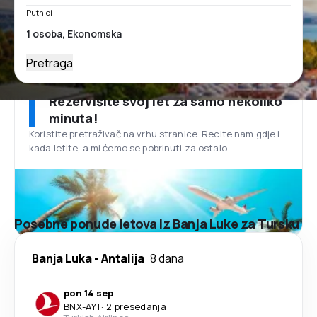
Putnici
Pretraga
Rezervišite svoj let za samo nekoliko
minuta!
Koristite pretraživač na vrhu stranice. Recite nam gdje i
kada letite, a mi ćemo se pobrinuti za ostalo.
Posebne ponude letova iz Banja Luke za Tursku
Banja Luka
-
Antalija
8 dana
pon 14 sep
BNX
-
AYT
·
2 presedanja