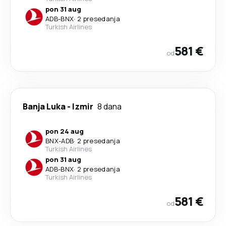
pon 31 aug
ADB
-
BNX
·
2 presedanja
Turkish Airlines
581 €
od
Banja Luka
-
Izmir
8 dana
pon 24 aug
BNX
-
ADB
·
2 presedanja
Turkish Airlines
pon 31 aug
ADB
-
BNX
·
2 presedanja
Turkish Airlines
581 €
od