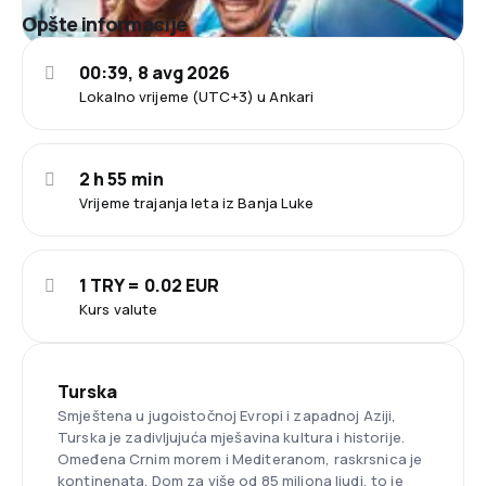
Opšte informacije
00:39, 8 avg 2026
Lokalno vrijeme (UTC+3) u Ankari
2 h 55 min
Vrijeme trajanja leta iz Banja Luke
1 TRY = 0.02 EUR
Kurs valute
Turska
Smještena u jugoistočnoj Evropi i zapadnoj Aziji,
Turska je zadivljujuća mješavina kultura i historije.
Omeđena Crnim morem i Mediteranom, raskrsnica je
kontinenata. Dom za više od 85 miliona ljudi, to je