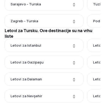
Sarajevo - Turska
Tuzla 
Zagreb - Turska
Podgor
Letovi za Tursku. Ove destinacije su na vrhu
liste
Letovi za Istanbul
Letovi 
Letovi za Gazipaşu
Letovi
Letovi za Dalaman
Letovi
Letovi za Nevşehir
Letovi