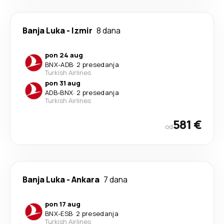
Banja Luka
-
Izmir
8 dana
pon 24 aug
BNX
-
ADB
·
2 presedanja
Turkish Airlines
pon 31 aug
ADB
-
BNX
·
2 presedanja
Turkish Airlines
581 €
od
Banja Luka
-
Ankara
7 dana
pon 17 aug
BNX
-
ESB
·
2 presedanja
Turkish Airlines