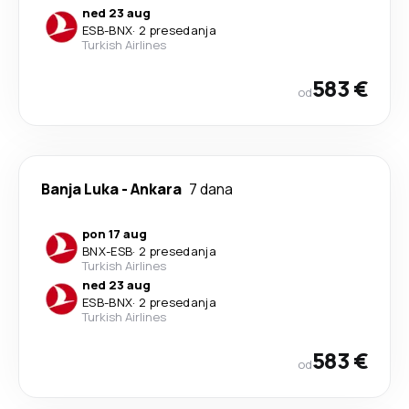
ned 23 aug
ESB
-
BNX
·
2 presedanja
Turkish Airlines
583 €
od
Banja Luka
-
Ankara
7 dana
pon 17 aug
BNX
-
ESB
·
2 presedanja
Turkish Airlines
ned 23 aug
ESB
-
BNX
·
2 presedanja
Turkish Airlines
583 €
od