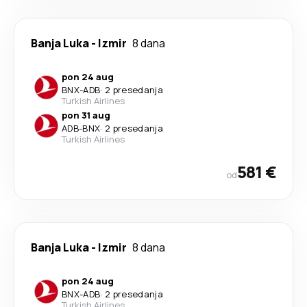
Banja Luka
-
Izmir
8 dana
pon 24 aug
BNX
-
ADB
·
2 presedanja
Turkish Airlines
pon 31 aug
ADB
-
BNX
·
2 presedanja
Turkish Airlines
581 €
od
Banja Luka
-
Izmir
8 dana
pon 24 aug
BNX
-
ADB
·
2 presedanja
Turkish Airlines