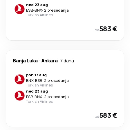
ned 23 aug
ESB
-
BNX
·
2 presedanja
Turkish Airlines
583 €
od
Banja Luka
-
Ankara
7 dana
pon 17 aug
BNX
-
ESB
·
2 presedanja
Turkish Airlines
ned 23 aug
ESB
-
BNX
·
2 presedanja
Turkish Airlines
583 €
od