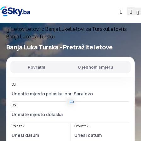
Letovi
Letovi iz Banja Luke
Letovi za Tursku
Letovi iz
Banja Luke za Tursku
Banja Luka Turska
- Pretražite letove
Povratni
U jednom smjeru
Od
Do
Polazak
Povratak