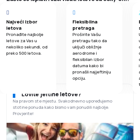
Najveći izbor
Fleksibilna
letova
pretraga
Pronađite najbolje
Proširite Vašu
letove za Vas u
pretragu tako da
nekoliko sekundi, od
uključi obližnje
preko 500 letova.
aerodrome i
fleksibilan izbor
datuma kako bi
pronašli najjeftiniju
opciju.
Lovite jeftine letove?
Na pravom ste mjestu. Svakodnevno upoređujemo
stotine ponuda kako bismo vam ponudili najbolje.
Provjerite!