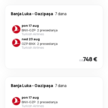
Banja Luka
-
Gazipaşa
7 dana
pon 17 aug
BNX
-
GZP
·
2 presedanja
Turkish Airlines
ned 23 aug
GZP
-
BNX
·
2 presedanja
Turkish Airlines
748 €
od
Banja Luka
-
Gazipaşa
7 dana
pon 17 aug
BNX
-
GZP
·
2 presedanja
Turkish Airlines