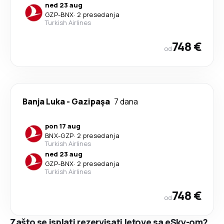
ned 23 aug
GZP
-
BNX
·
2 presedanja
Turkish Airlines
748 €
od
Banja Luka
-
Gazipaşa
7 dana
pon 17 aug
BNX
-
GZP
·
2 presedanja
Turkish Airlines
ned 23 aug
GZP
-
BNX
·
2 presedanja
Turkish Airlines
748 €
od
Zašto se isplati rezervisati letove sa eSky-om?