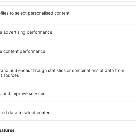
Fair
Kingdom,
1
Detalji
3
Korisno!
Excellent
5
Detalji
019
Ukupno:
5
Lokacija: