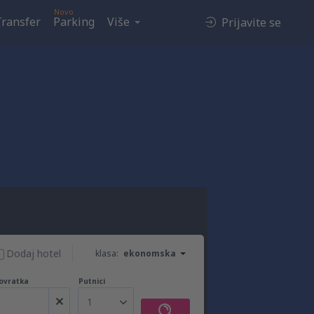
Novo
Transfer
Parking
Više
Prijavite se
Dodaj hotel
klasa:
ekonomska
ovratka
Putnici
1