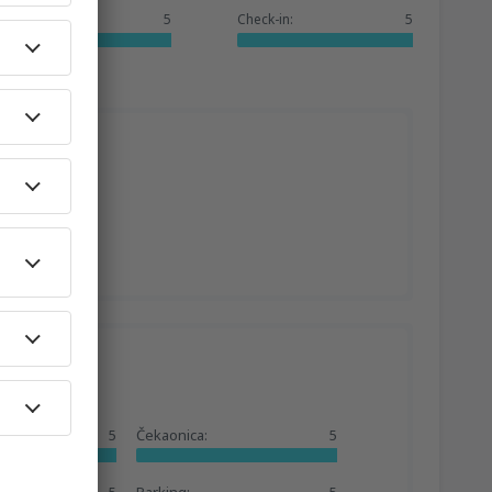
Usluge:
5
Check-in:
5
5
Čekaonica:
5