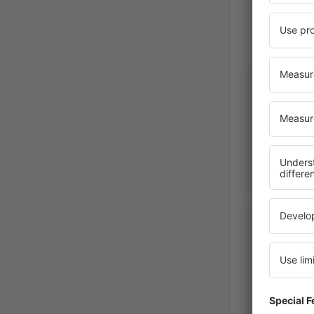
Daryoush
United 
October 202
SONGUEL
Turkey,
December 2