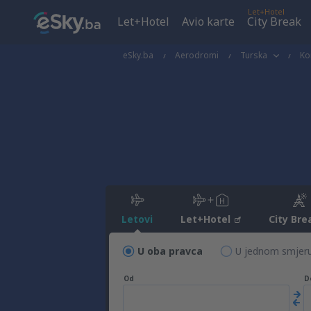
Let+Hotel
Let+Hotel
Avio karte
City Break
eSky.ba
Aerodromi
Turska
Ko
Letovi
Let+Hotel
City Bre
U oba pravca
U jednom smjer
Od
D