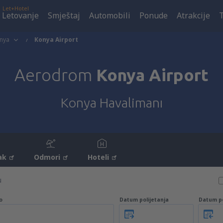
Let+Hotel
Letovanje
Smještaj
Automobili
Ponude
Atrakcije
nya
Konya Airport
Aerodrom
Konya Airport
Konya Havalimanı
ak
Odmori
Hoteli
u
o
Datum polijetanja
Datum p