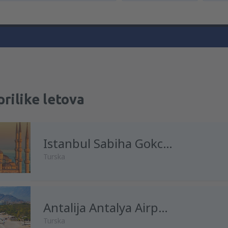
prilike letova
Istanbul Sabiha Gokcen
Turska
Antalija Antalya Airport
Turska