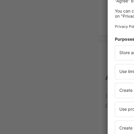
Rec
Aerodrom
Ocjena na
provjereni