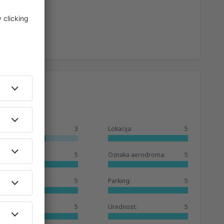
Ukupno:
3
Lokacija:
5
Čekaonica:
5
Oznaka aerodroma:
5
Prodavnice:
5
Parking:
5
Baza hotela:
5
Urednost:
5