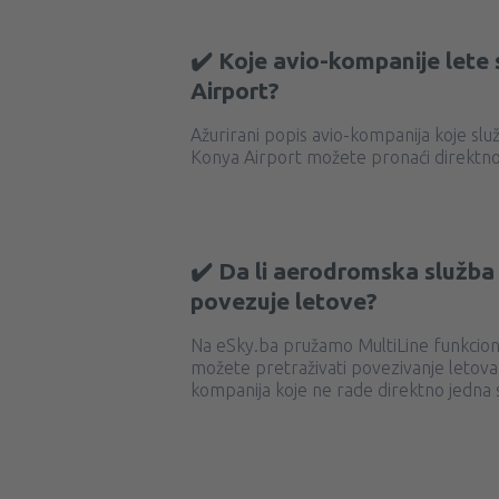
✔️ Koje avio-kompanije let
Airport?
Ažurirani popis avio-kompanija koje sl
Konya Airport možete pronaći direktno 
✔️ Da li aerodromska služba
povezuje letove?
Na eSky.ba pružamo MultiLine funkcional
možete pretraživati ​​povezivanje letova 
kompanija koje ne rade direktno jedna