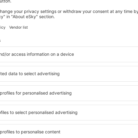
enzije
 Konya Airport
4.8
 osnovi
2 recenzija
h korisnika