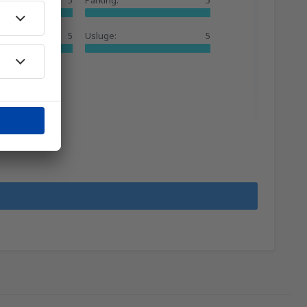
5
Parking:
5
5
Usluge:
5