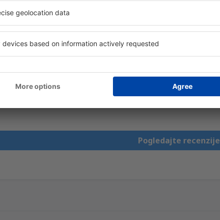
Oznaka aerodroma:
5
Prodavnice:
Baza hotela:
5
Urednost:
Check-in:
5
Korisno!
Pogledajte recenzije