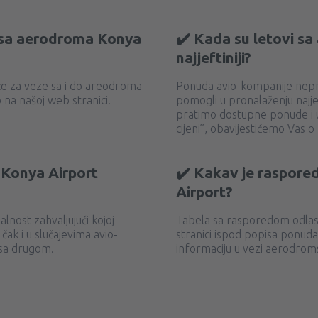
e sa aerodroma Konya
✔️ Kada su letovi s
najjeftiniji?
uže za veze sa i do areodroma
Ponuda avio-kompanije nepr
na našoj web stranici.
pomogli u pronalaženju najje
pratimo dostupne ponude i u
cijeni’’, obavijestićemo Vas o
 Konya Airport
✔️ Kakav je raspored
Airport?
nost zahvaljujući kojoj
Tabela sa rasporedom odlask
čak i u slučajevima avio-
stranici ispod popisa ponuda
 sa drugom.
informaciju u vezi aerodrom