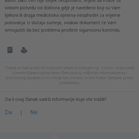
avion. Iako ovo nije uvijek neophodno, vrijedi da imate sa
sobom potvrdu od doktora gdje je navedeno koji su Vam
lijekovi ili druga medicinska oprema neophodni za vrijeme
putovanja. U slučaju sumnje, ovakav dokument će Vam
omogućiti da bez problema prođete sigurnosnu kontrolu.
Članak je napravljen korištenjem umjetne inteligencije. Savjeti i preporuke
u ovom članku i povezanim člancima su isključivo informativnog i
pomoćnog karaktera i ne mogu biti osnova za bilo kakve zahtjeve protiv
{siteName}.
Da li ovaj članak sadrži informacije koje ste tražili?
Da
Ne
|
Po mom mišljenu, ovaj članak: