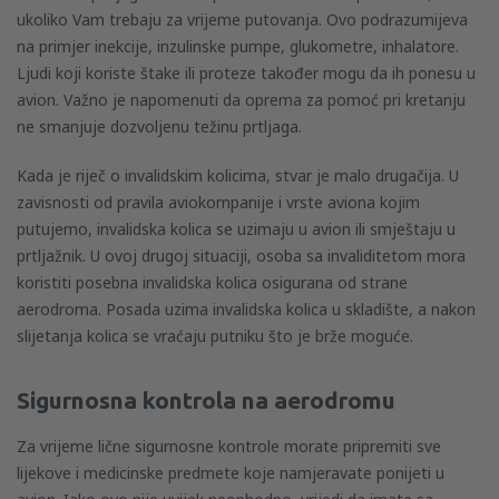
ukoliko Vam trebaju za vrijeme putovanja. Ovo podrazumijeva
na primjer inekcije, inzulinske pumpe, glukometre, inhalatore.
Ljudi koji koriste štake ili proteze također mogu da ih ponesu u
avion. Važno je napomenuti da oprema za pomoć pri kretanju
ne smanjuje dozvoljenu težinu prtljaga.
Kada je riječ o invalidskim kolicima, stvar je malo drugačija. U
zavisnosti od pravila aviokompanije i vrste aviona kojim
putujemo, invalidska kolica se uzimaju u avion ili smještaju u
prtljažnik. U ovoj drugoj situaciji, osoba sa invaliditetom mora
koristiti posebna invalidska kolica osigurana od strane
aerodroma. Posada uzima invalidska kolica u skladište, a nakon
slijetanja kolica se vraćaju putniku što je brže moguće.
Sigurnosna kontrola na aerodromu
Za vrijeme lične sigurnosne kontrole morate pripremiti sve
lijekove i medicinske predmete koje namjeravate ponijeti u