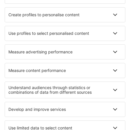
Avio kompanije
Wizz Air
Ryanair
Pegasus Airlines
Turkish Airlines
Air Serbia
O eSky
Opšti uslovi
Moje rezervacije
Politika Privatnosti
Pomoć i kontakt