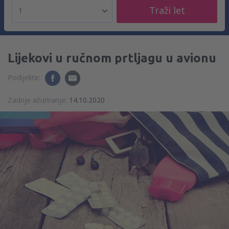
Traži let
1
Lijekovi u ručnom prtljagu u avionu
Podijelite:
Zadnje ažuriranje:
14.10.2020