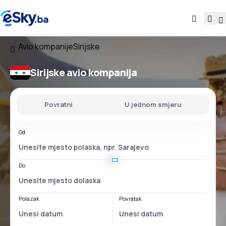
Avio kompanije
Sirijske
Sirijske avio kompanija
Povratni
U jednom smjeru
Od
Do
Polazak
Povratak