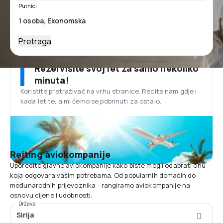
Putnici
Pretraga
Rezervišite svoj let za samo nekoliko
minuta!
Koristite pretraživač na vrhu stranice. Recite nam gdje i
kada letite, a mi ćemo se pobrinuti za ostalo.
Rejting aviokompanije
Uporedite glavne aviokompanije kako biste mogli odabrati onu
koja odgovara vašim potrebama. Od popularnih domaćih do
međunarodnih prijevoznika - rangiramo aviokompanije na
osnovu cijene i udobnosti.
Država
Sirija