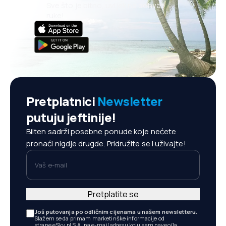
Sve što je bitno, uvijek na dohvat
ruke!
Pretplatnici
Newsletter
putuju jeftinije!
Bilten sadrži posebne ponude koje nećete
pronaći nigdje drugde. Pridružite se i uživajte!
Vaš e-mail
Pretplatite se
Još putovanja po odličnim cijenama u našem newsletteru.
Slažem se da primam marketinške informacije od
strane eSky.pl S.A. na e-mail adresu koju sam naveo/la.