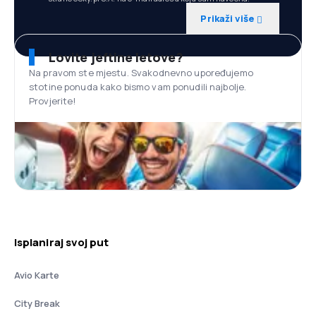
Prikaži više
Lovite jeftine letove?
Na pravom ste mjestu. Svakodnevno upoređujemo
stotine ponuda kako bismo vam ponudili najbolje.
Provjerite!
Isplaniraj svoj put
Avio Karte
City Break