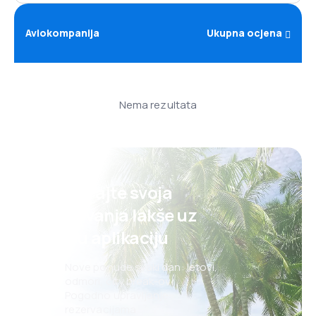
Aviokompanija
Ukupna ocjena
Nema rezultata
Planirajte svoja
putovanja lakše uz
našu aplikaciju
Nove ponude svaki dan: letovi,
odmori, city break-ovi
Pogodno upravljanje
rezervacijama