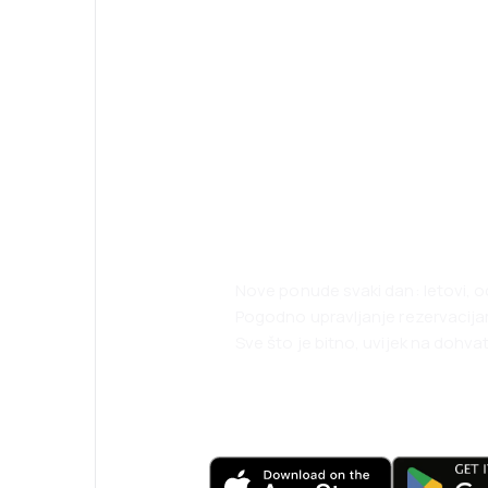
Planirajte svoja
uz našu aplikaci
Nove ponude svaki dan: letovi, o
Pogodno upravljanje rezervacij
Sve što je bitno, uvijek na dohvat