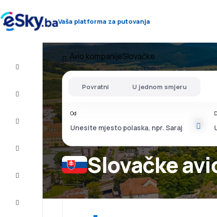
Vaša platforma za putovanja
Avio kompanije
Slovačke
Let+Hotel
Povratni
U jednom smjeru
Avio
karte
Od
D
Letovanje
City
Break
Slovačke avi
Smještaj
Ponude