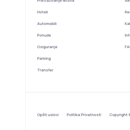
Pretraživanje letova
Ae
Hoteli
Re
Automobili
Ka
Ponude
In
Osiguranje
FA
Parking
Transfer
Opšti uslovi
Politika Privatnosti
Copyright 