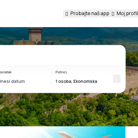
Probajte naš app
Moj profil
ovratak
Putnici