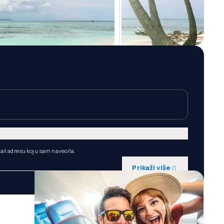
ail adresu koju sam naveo/la.
Prikaži više