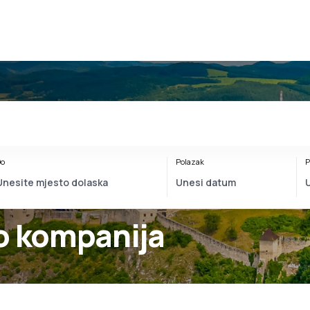
o
Polazak
P
o kompanija