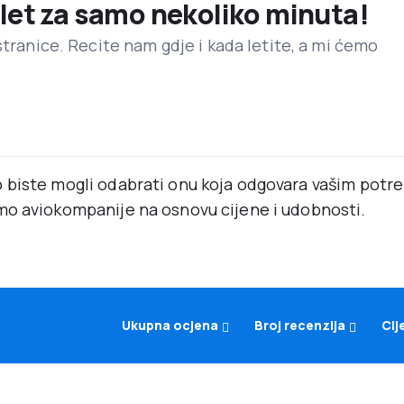
 let za samo nekoliko minuta!
stranice. Recite nam gdje i kada letite, a mi ćemo
 biste mogli odabrati onu koja odgovara vašim pot
mo aviokompanije na osnovu cijene i udobnosti.
Ukupna ocjena
Broj recenzija
Cij