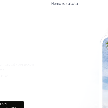
Nema rezultata
 putovanja lakše
ju
dmori, city break-ovi
ama
 ruke!