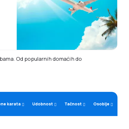
rebama. Od popularnih domaćih do
ene karata
Udobnost
Tačnost
Osoblje