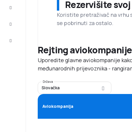
Rezervišite svoj
Dovršite
putovanje
Koristite pretraživač na vrhu 
se pobrinuti za ostalo.
Inspiracija
i savjeti
Korisnička
usluga
Rejting aviokompanije
Uporedite glavne aviokompanije kako
međunarodnih prijevoznika - rangira
Država
Slovačka
Aviokompanija