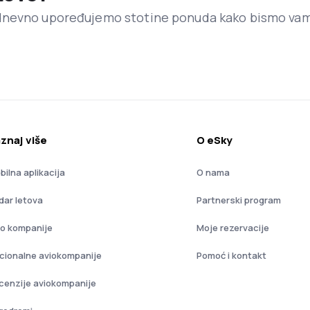
dnevno upoređujemo stotine ponuda kako bismo va
znaj više
O eSky
bilna aplikacija
O nama
dar letova
Partnerski program
io kompanije
Moje rezervacije
cionalne aviokompanije
Pomoć i kontakt
cenzije aviokompanije