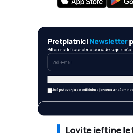
Pretplatnici
Newsletter
p
Bilten sadrži posebne ponude koje nećete 
Vaš e-mail
Još putovanja po odličnim cijenama u našem new
Lovite jeftine l