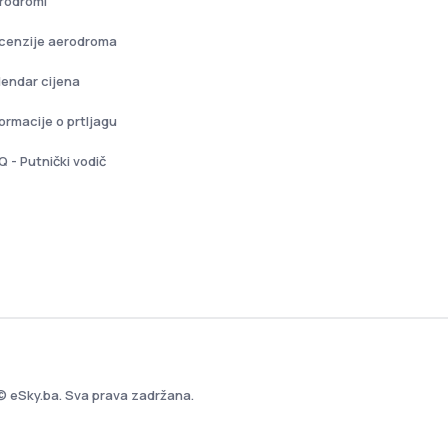
rodromi
cenzije aerodroma
lendar cijena
formacije o prtljagu
Q - Putnički vodič
© eSky.ba. Sva prava zadržana.