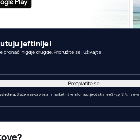
utuju jeftinije!
pronaći nigdje drugde. Pridružite se i uživajte!
Pretplatite se
sletteru.
Slažem se da primam marketinške informacije od strane eSky.pl S.A. na e-m
etove?