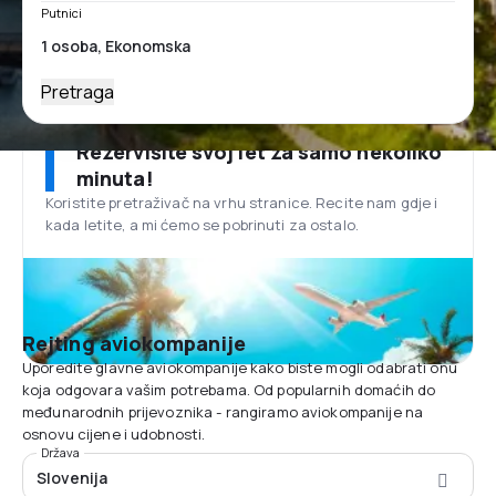
Putnici
Pretraga
Rezervišite svoj let za samo nekoliko
minuta!
Koristite pretraživač na vrhu stranice. Recite nam gdje i
kada letite, a mi ćemo se pobrinuti za ostalo.
Rejting aviokompanije
Uporedite glavne aviokompanije kako biste mogli odabrati onu
koja odgovara vašim potrebama. Od popularnih domaćih do
međunarodnih prijevoznika - rangiramo aviokompanije na
osnovu cijene i udobnosti.
Država
Slovenija