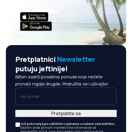
Sve što je bitno, uvijek na dohvat
ruke!
Pretplatnici
Newsletter
putuju jeftinije!
Bilten sadrži posebne ponude koje nećete
pronaći nigdje drugde. Pridružite se i uživajte!
Vaš e-mail
Pretplatite se
Još putovanja po odličnim cijenama u našem newsletteru.
Slažem se da primam marketinške informacije od
strane eSky.pl S.A. na e-mail adresu koju sam naveo/la.