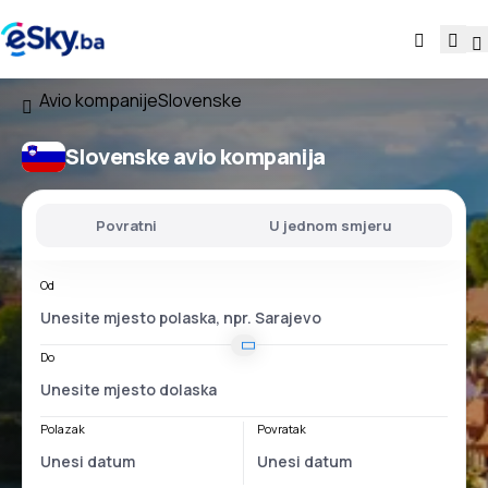
Avio kompanije
Slovenske
Slovenske avio kompanija
Povratni
U jednom smjeru
Od
Do
Polazak
Povratak