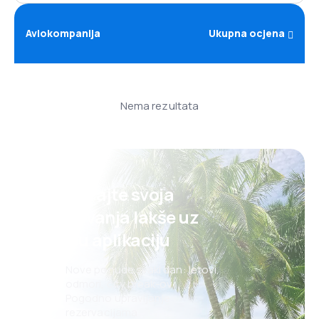
Aviokompanija
Ukupna ocjena
Nema rezultata
Planirajte svoja
putovanja lakše uz
našu aplikaciju
Nove ponude svaki dan: letovi,
odmori, city break-ovi
Pogodno upravljanje
rezervacijama