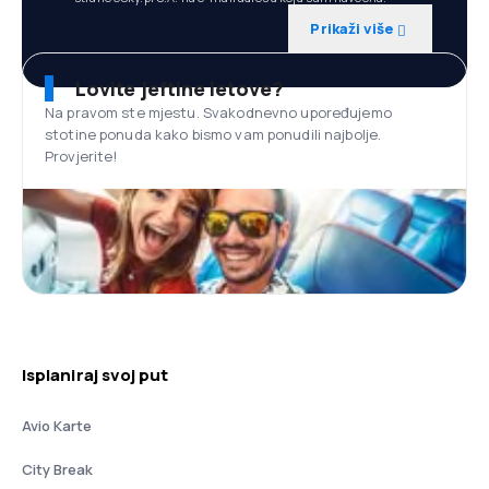
Prikaži više
Lovite jeftine letove?
Na pravom ste mjestu. Svakodnevno upoređujemo
stotine ponuda kako bismo vam ponudili najbolje.
Provjerite!
Isplaniraj svoj put
Avio Karte
City Break