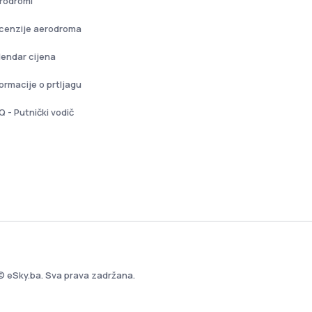
rodromi
cenzije aerodroma
lendar cijena
formacije o prtljagu
Q - Putnički vodič
© eSky.ba. Sva prava zadržana.