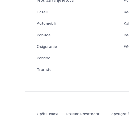
Pretraživanje letova
Ae
Hoteli
Re
Automobili
Ka
Ponude
In
Osiguranje
FA
Parking
Transfer
Opšti uslovi
Politika Privatnosti
Copyright 