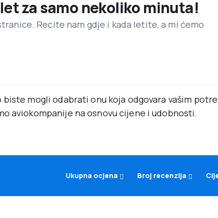
 let za samo nekoliko minuta!
stranice. Recite nam gdje i kada letite, a mi ćemo
 biste mogli odabrati onu koja odgovara vašim pot
mo aviokompanije na osnovu cijene i udobnosti.
Ukupna ocjena
Broj recenzija
Cij