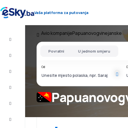
Vaša platforma za putovanja
Avio kompanije
Papuanovogvinejanske
Let+Hotel
Povratni
U jednom smjeru
Avio
karte
Od
D
Letovanje
City
Break
Papuanovogv
Smještaj
Ponude