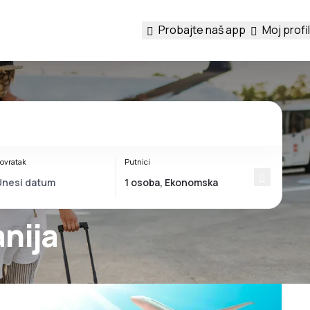
Probajte naš app
Moj profil
ovratak
Putnici
nija