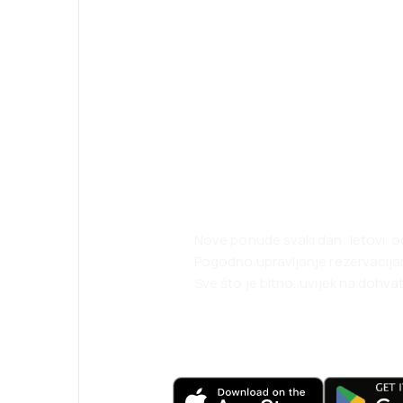
Planirajte svoja
uz našu aplikaci
Nove ponude svaki dan: letovi, o
Pogodno upravljanje rezervacij
Sve što je bitno, uvijek na dohvat