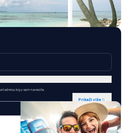
ail adresu koju sam naveo/la.
Prikaži više