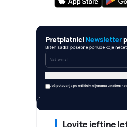
Pretplatnici
Newsletter
p
Bilten sadrži posebne ponude koje nećete 
Vaš e-mail
Još putovanja po odličnim cijenama u našem new
Lovite jeftine l