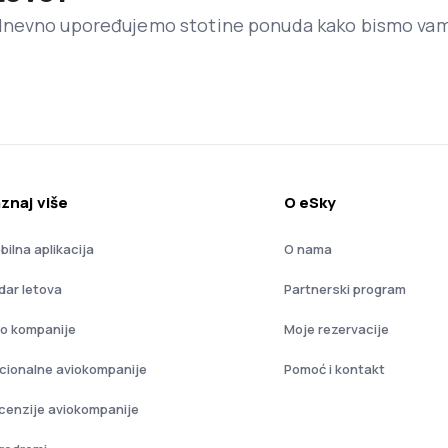
dnevno upoređujemo stotine ponuda kako bismo va
znaj više
O eSky
bilna aplikacija
O nama
dar letova
Partnerski program
io kompanije
Moje rezervacije
cionalne aviokompanije
Pomoć i kontakt
cenzije aviokompanije