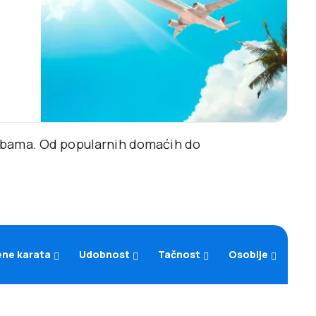
rebama. Od popularnih domaćih do
ene karata
Udobnost
Tačnost
Osoblje