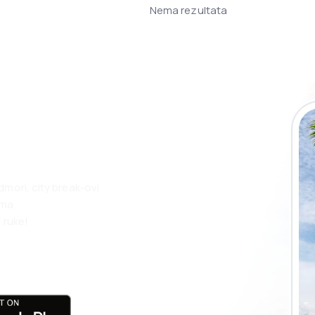
Nema rezultata
 putovanja lakše
ju
dmori, city break-ovi
ama
 ruke!