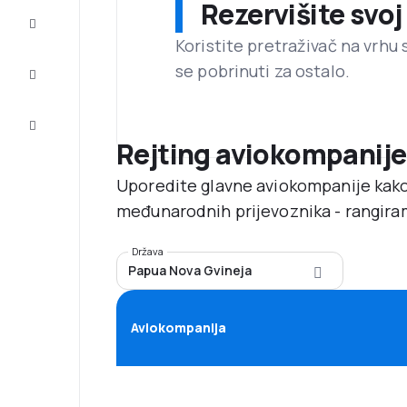
Rezervišite svoj
Dovršite
putovanje
Koristite pretraživač na vrhu 
se pobrinuti za ostalo.
Inspiracija
i savjeti
Korisnička
usluga
Rejting aviokompanije
Uporedite glavne aviokompanije kako
međunarodnih prijevoznika - rangira
Država
Papua Nova Gvineja
Aviokompanija