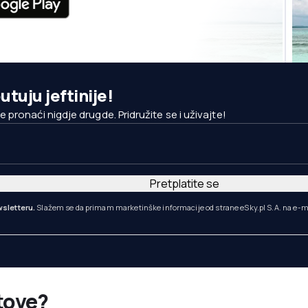
utuju jeftinije!
pronaći nigdje drugde. Pridružite se i uživajte!
Pretplatite se
sletteru.
Slažem se da primam marketinške informacije od strane eSky.pl S.A. na e-m
etove?