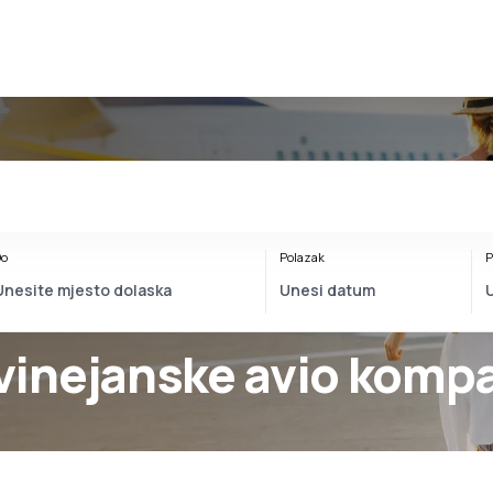
o
Polazak
P
inejanske avio kompa