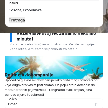
Putnici
Pretraga
Rezervišite svoj let za samo nekoliko
minuta!
Koristite pretraživač na vrhu stranice. Recite nam gdje i
kada letite, a mi ćemo se pobrinuti za ostalo.
Rejting aviokompanije
Uporedite glavne aviokompanije kako biste mogli odabrati onu
koja odgovara vašim potrebama. Od popularnih domaćih do
međunarodnih prijevoznika - rangiramo aviokompanije na
osnovu cijene i udobnosti.
Država
Oman