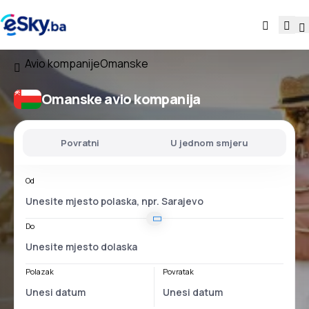
Avio kompanije
Omanske
Omanske avio kompanija
Povratni
U jednom smjeru
Od
Do
Polazak
Povratak