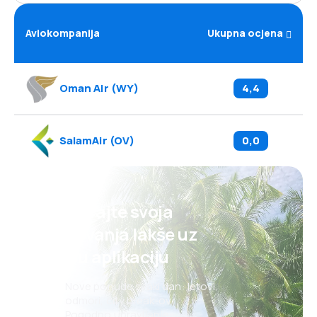
Aviokompanija
Ukupna ocjena
Oman Air
(
WY
)
4,4
SalamAir
(
OV
)
0,0
Planirajte svoja
putovanja lakše uz
našu aplikaciju
Nove ponude svaki dan: letovi,
odmori, city break-ovi
Pogodno upravljanje