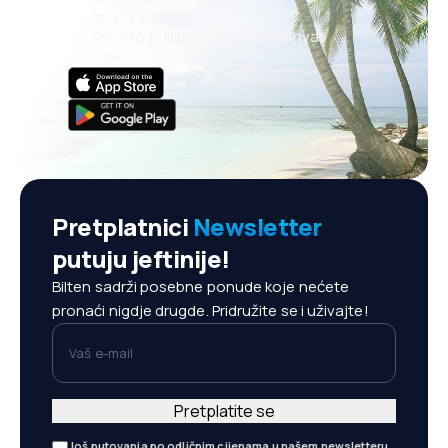
rezervacijama
Sve što je bitno, uvijek na dohvat
ruke!
Pretplatnici
Newsletter
putuju jeftinije!
Bilten sadrži posebne ponude koje nećete
pronaći nigdje drugde. Pridružite se i uživajte!
Vaš e-mail
Pretplatite se
Još putovanja po odličnim cijenama u našem newsletteru.