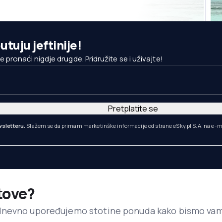
utuju jeftinije!
pronaći nigdje drugde. Pridružite se i uživajte!
Pretplatite se
sletteru.
Slažem se da primam marketinške informacije od strane eSky.pl S.A. na e-m
etove?
dnevno upoređujemo stotine ponuda kako bismo va