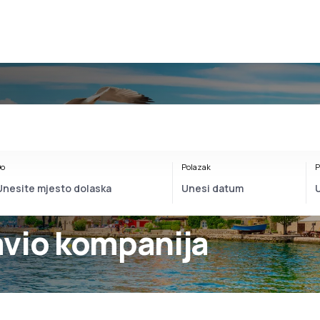
o
Polazak
P
avio kompanija