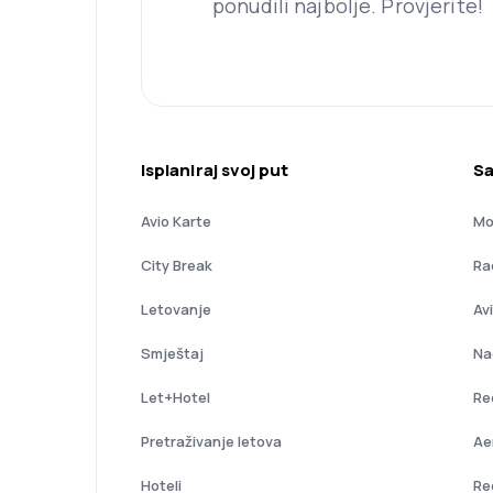
ponudili najbolje. Provjerite!
Isplaniraj svoj put
Sa
Avio Karte
Mo
City Break
Ra
Letovanje
Av
Smještaj
Na
Let+Hotel
Re
Pretraživanje letova
Ae
Hoteli
Re