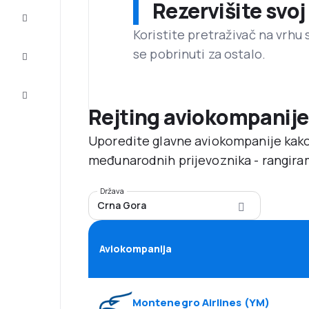
Rezervišite svoj
Dovršite
putovanje
Koristite pretraživač na vrhu 
se pobrinuti za ostalo.
Inspiracija
i savjeti
Korisnička
usluga
Rejting aviokompanije
Uporedite glavne aviokompanije kako
međunarodnih prijevoznika - rangira
Država
Crna Gora
Aviokompanija
Montenegro Airlines
(
YM
)