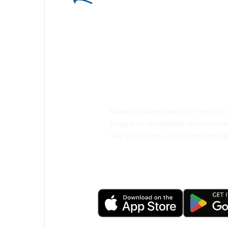
Planirajte svoja
uz našu aplikaci
Nove ponude svaki dan: letovi, o
Pogodno upravljanje rezervacij
Sve što je bitno, uvijek na dohvat