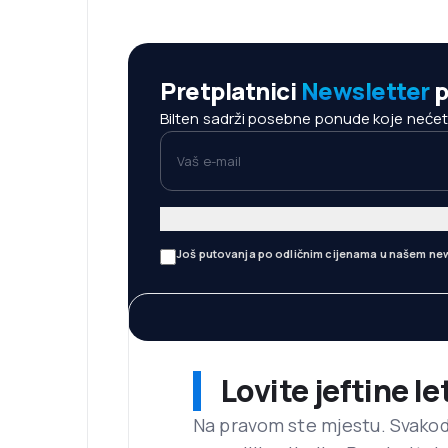
Pretplatnici
Newsletter
p
Bilten sadrži posebne ponude koje nećete 
Vaš e-mail
Još putovanja po odličnim cijenama u našem new
Lovite jeftine l
Na pravom ste mjestu. Svako