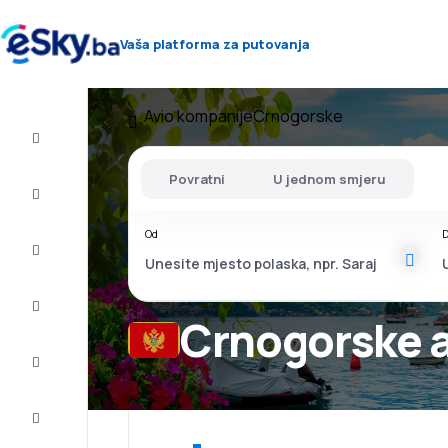
Vaša platforma za putovanja
Avio kompanije
Crnogorske
Let+Hotel
Povratni
U jednom smjeru
Avio
karte
Od
D
Letovanje
City
Break
Crnogorske 
Smještaj
Ponude