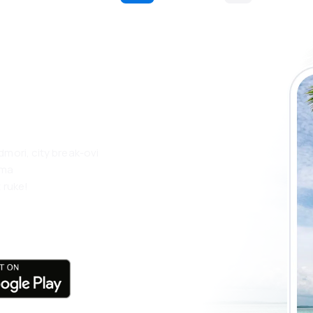
 putovanja lakše
ju
dmori, city break-ovi
ama
 ruke!