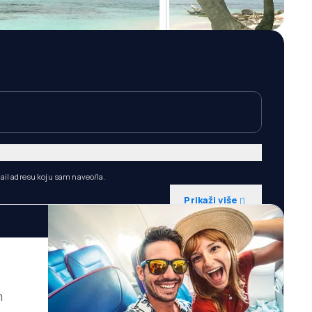
ail adresu koju sam naveo/la.
Prikaži više
m