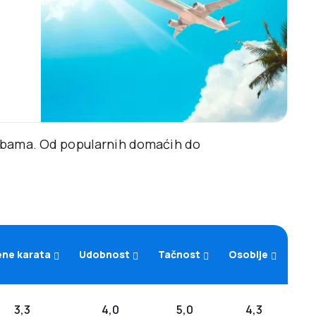
rebama. Od popularnih domaćih do
ene karata
Udobnost
Tačnost
Osoblje
3,3
4,0
5,0
4,3