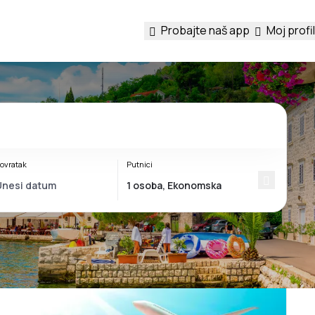
Probajte naš app
Moj profil
ovratak
Putnici