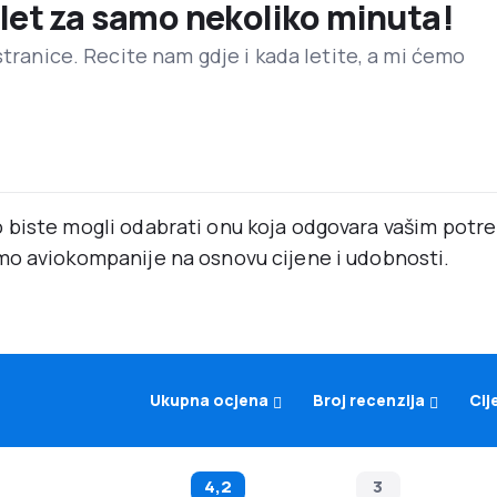
 let za samo nekoliko minuta!
stranice. Recite nam gdje i kada letite, a mi ćemo
 biste mogli odabrati onu koja odgovara vašim pot
mo aviokompanije na osnovu cijene i udobnosti.
Ukupna ocjena
Broj recenzija
Cij
4,2
3