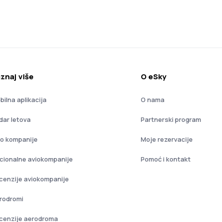
znaj više
O eSky
bilna aplikacija
O nama
dar letova
Partnerski program
io kompanije
Moje rezervacije
cionalne aviokompanije
Pomoć i kontakt
cenzije aviokompanije
rodromi
cenzije aerodroma