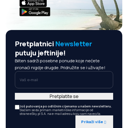
Pretplatnici
Newsletter
putuju jeftinije!
Bilten sadrži posebne ponude koje nećete
pronaći nigdje drugde. Pridružite se i uživajte!
Vaš e-mail
Pretplatite se
Još putovanja po odličnim cijenama u našem newsletteru.
Slažem se da primam marketinške informacije od
strane eSky.pl S.A. na e-mail adresu koju sam naveo/la.
Prikaži više