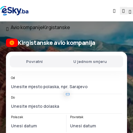
Avio kompanije
Kirgistanske
Kirgistanske avio kompanija
Povratni
U jednom smjeru
Od
Do
Polazak
Povratak