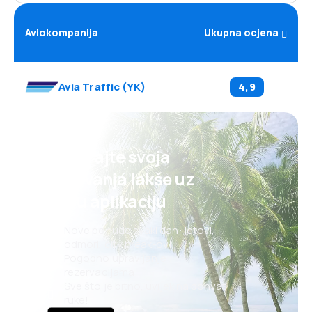
Aviokompanija
Ukupna ocjena
Avia Traffic
(
YK
)
4,9
Planirajte svoja
putovanja lakše uz
našu aplikaciju
Nove ponude svaki dan: letovi,
odmori, city break-ovi
Pogodno upravljanje
rezervacijama
Sve što je bitno, uvijek na dohvat
ruke!