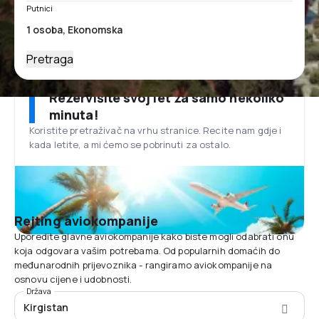
Putnici
Pretraga
Rezervišite svoj let za samo nekoliko
minuta!
Koristite pretraživač na vrhu stranice. Recite nam gdje i
kada letite, a mi ćemo se pobrinuti za ostalo.
Rejting aviokompanije
Uporedite glavne aviokompanije kako biste mogli odabrati onu
koja odgovara vašim potrebama. Od popularnih domaćih do
međunarodnih prijevoznika - rangiramo aviokompanije na
osnovu cijene i udobnosti.
Država
Kirgistan