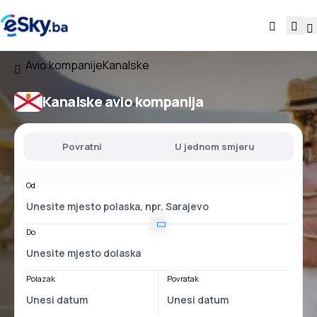
Avio kompanije
Kanalske
Kanalske avio kompanija
Povratni
U jednom smjeru
Od
Do
Polazak
Povratak