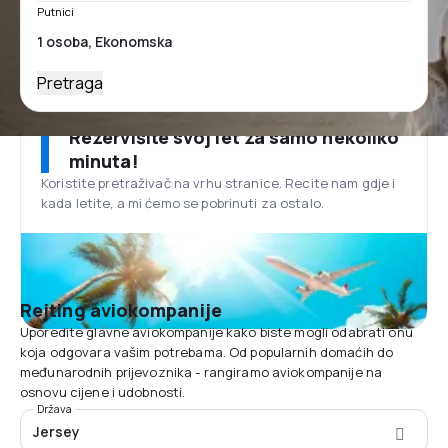
Putnici
Pretraga
Rezervišite svoj let za samo nekoliko
minuta!
Koristite pretraživač na vrhu stranice. Recite nam gdje i
kada letite, a mi ćemo se pobrinuti za ostalo.
Rejting aviokompanije
Uporedite glavne aviokompanije kako biste mogli odabrati onu
koja odgovara vašim potrebama. Od popularnih domaćih do
međunarodnih prijevoznika - rangiramo aviokompanije na
osnovu cijene i udobnosti.
Država
Jersey