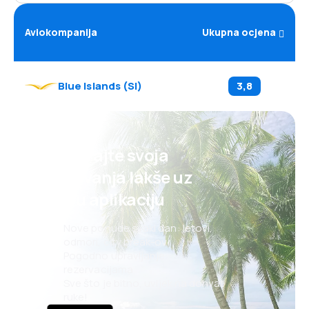
Aviokompanija
Ukupna ocjena
Blue Islands
(
SI
)
3,8
Planirajte svoja
putovanja lakše uz
našu aplikaciju
Nove ponude svaki dan: letovi,
odmori, city break-ovi
Pogodno upravljanje
rezervacijama
Sve što je bitno, uvijek na dohvat
ruke!