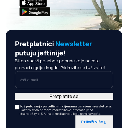
Pretplatnici
Newsletter
putuju jeftinije!
Bilten sadrži posebne ponude koje nećete
pronaći nigdje drugde. Pridružite se i uživajte!
Vaš e-mail
Pretplatite se
Još putovanja po odličnim cijenama u našem newsletteru.
Slažem se da primam marketinške informacije od
strane eSky.pl S.A. na e-mail adresu koju sam naveo/la.
Prikaži više