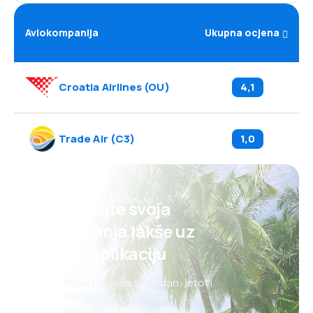
Aviokompanija
Ukupna ocjena
Croatia Airlines
(
OU
)
4,1
Trade Air
(
C3
)
1,0
Planirajte svoja
putovanja lakše uz
našu aplikaciju
Nove ponude svaki dan: letovi,
odmori, city break-ovi
Pogodno upravljanje