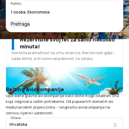
Putnici
Pretraga
Rezervišite svoj let za samo nekoliko
minuta!
Koristite pretraživač na vrhu stranice. Recite nam gdje i
kada letite, a mi ćemo se pobrinuti za ostalo.
Rejting aviokompanije
Uporedite glavne aviokompanije kako biste mogli odabrati onu
koja odgovara vašim potrebama. Od popularnih domaćih do
međunarodnih prijevoznika - rangiramo aviokompanije na
osnovu cijene i udobnosti.
Država
Hrvatska