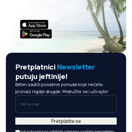
rezervacijama
Sve što je bitno, uvijek na dohvat
ruke!
Pretplatnici
Newsletter
putuju jeftinije!
Bilten sadrži posebne ponude koje nećete
pronaći nigdje drugde. Pridružite se i uživajte!
Vaš e-mail
Pretplatite se
Još putovanja po odličnim cijenama u našem newsletteru.