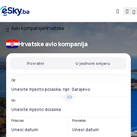
Avio kompanije
Hrvatske
Hrvatske avio kompanija
Povratni
U jednom smjeru
Od
Do
Polazak
Povratak