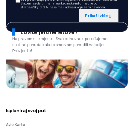
Slažem se da primam marketinške informacije od
strane eSky.pl S.A. na e-mail adresu koju sam naveo/la.
Prikaži više
Lovite jeftine letove?
Na pravom ste mjestu. Svakodnevno upoređujemo
stotine ponuda kako bismo vam ponudili najbolje.
Provjerite!
Isplaniraj svoj put
Avio Karte