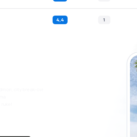
4,4
1
 putovanja lakše
ju
dmori, city break-ovi
ama
 ruke!