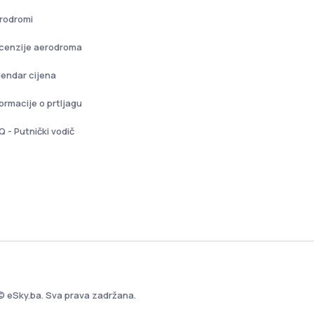
rodromi
cenzije aerodroma
lendar cijena
formacije o prtljagu
Q - Putnički vodič
© eSky.ba. Sva prava zadržana.