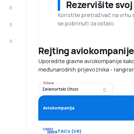
Rezervišite svoj
Dovršite
putovanje
Koristite pretraživač na vrhu 
se pobrinuti za ostalo.
Inspiracija
i savjeti
Korisnička
usluga
Rejting aviokompanije
Uporedite glavne aviokompanije kako
međunarodnih prijevoznika - rangira
Država
Zelenortski Otoci
Aviokompanija
TACV
(
VR
)