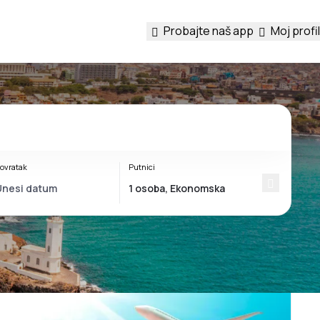
Probajte naš app
Moj profil
ovratak
Putnici