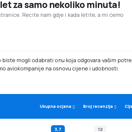
 let za samo nekoliko minuta!
stranice. Recite nam gdje i kada letite, a mi ćemo
 biste mogli odabrati onu koja odgovara vašim pot
mo aviokompanije na osnovu cijene i udobnosti.
Ukupna ocjena
Broj recenzija
Cij
3,7
12