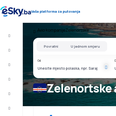
Vaša platforma za putovanja
Avio kompanije
Zelenortske
Let+Hotel
Povratni
U jednom smjeru
Avio
karte
Od
D
Letovanje
City
Break
Zelenortske 
Smještaj
Ponude