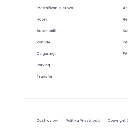
Pretraživanje letova
Ae
Hoteli
Re
Automobili
Ka
Ponude
In
Osiguranje
FA
Parking
Transfer
Opšti uslovi
Politika Privatnosti
Copyright 