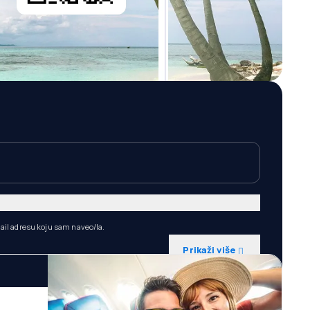
ail adresu koju sam naveo/la.
Prikaži više