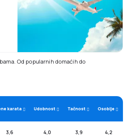
rebama. Od popularnih domaćih do
ene karata
Udobnost
Tačnost
Osoblje
3,6
4,0
3,9
4,2