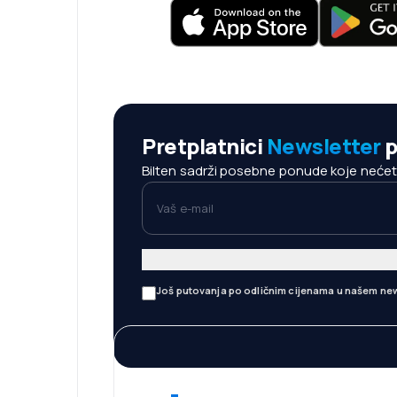
Pretplatnici
Newsletter
p
Bilten sadrži posebne ponude koje nećete 
Vaš e-mail
Još putovanja po odličnim cijenama u našem new