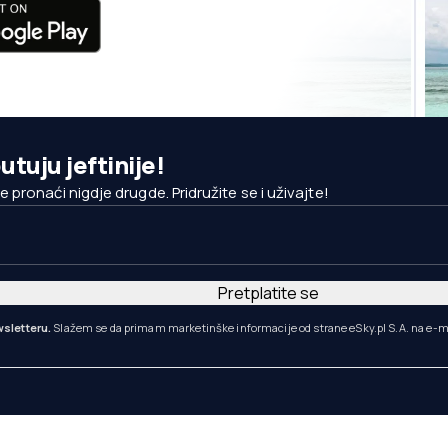
utuju jeftinije!
pronaći nigdje drugde. Pridružite se i uživajte!
Pretplatite se
sletteru.
Slažem se da primam marketinške informacije od strane eSky.pl S.A. na e-m