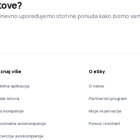
etove?
dnevno upoređujemo stotine ponuda kako bismo va
znaj više
O eSky
bilna aplikacija
O nama
dar letova
Partnerski program
io kompanije
Moje rezervacije
cionalne aviokompanije
Pomoć i kontakt
cenzije aviokompanije