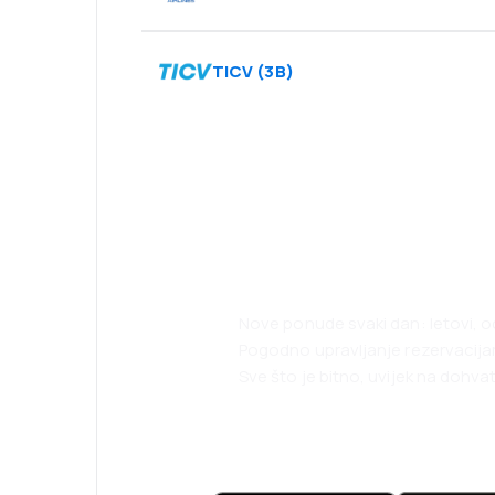
TICV
(
3B
)
Planirajte svoja
uz našu aplikaci
Nove ponude svaki dan: letovi, o
Pogodno upravljanje rezervacij
Sve što je bitno, uvijek na dohvat