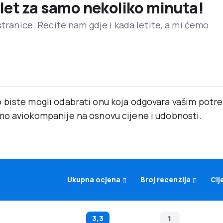
 let za samo nekoliko minuta!
stranice. Recite nam gdje i kada letite, a mi ćemo
 biste mogli odabrati onu koja odgovara vašim pot
mo aviokompanije na osnovu cijene i udobnosti.
Ukupna ocjena
Broj recenzija
Cij
3,3
1