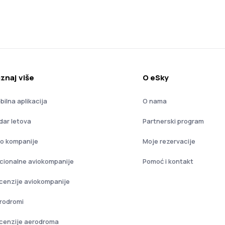
znaj više
O eSky
bilna aplikacija
O nama
dar letova
Partnerski program
io kompanije
Moje rezervacije
cionalne aviokompanije
Pomoć i kontakt
cenzije aviokompanije
rodromi
cenzije aerodroma