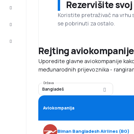
Rezervišite svoj
Dovršite
putovanje
Koristite pretraživač na vrhu 
se pobrinuti za ostalo.
Inspiracija
i savjeti
Korisnička
usluga
Rejting aviokompanije
Uporedite glavne aviokompanije kako
međunarodnih prijevoznika - rangira
Država
Bangladeš
Aviokompanija
Biman Bangladesh Airlines
(
BG
)