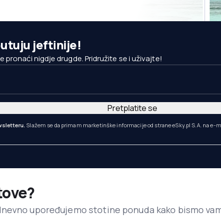
utuju jeftinije!
pronaći nigdje drugde. Pridružite se i uživajte!
Pretplatite se
sletteru.
Slažem se da primam marketinške informacije od strane eSky.pl S.A. na e-m
etove?
dnevno upoređujemo stotine ponuda kako bismo va