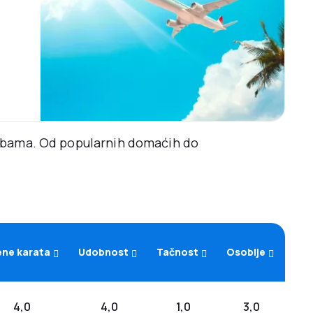
rebama. Od popularnih domaćih do
ene karata
Udobnost
Tačnost
Osoblje
4,0
4,0
1,0
3,0