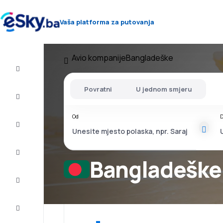
Vaša platforma za putovanja
Avio kompanije
Bangladeške
Let+Hotel
Povratni
U jednom smjeru
Avio
karte
Od
D
Letovanje
City
Break
Bangladeške
Smještaj
Ponude