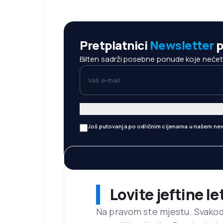
Pretplatnici
Newsletter
p
Bilten sadrži posebne ponude koje nećete 
Vaš e-mail
Još putovanja po odličnim cijenama u našem new
Lovite jeftine l
Na pravom ste mjestu. Svako