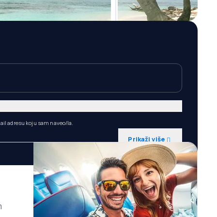
ail adresu koju sam naveo/la.
Prikaži više
m