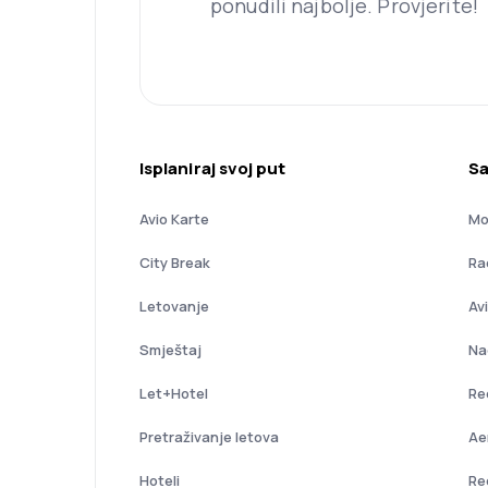
ponudili najbolje. Provjerite!
Isplaniraj svoj put
Sa
Avio Karte
Mo
City Break
Ra
Letovanje
Av
Smještaj
Na
Let+Hotel
Re
Pretraživanje letova
Ae
Hoteli
Re