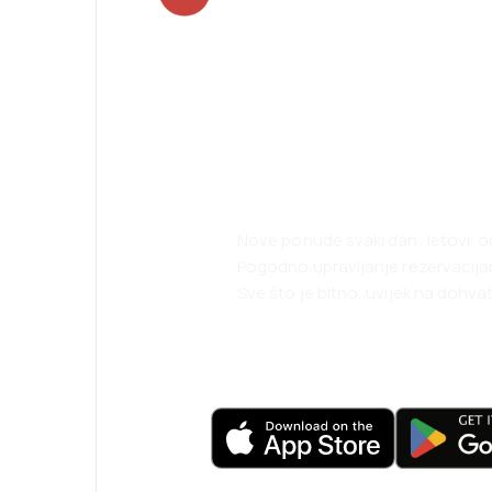
Planirajte svoja
uz našu aplikaci
Nove ponude svaki dan: letovi, o
Pogodno upravljanje rezervacij
Sve što je bitno, uvijek na dohvat