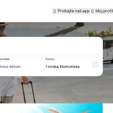
Probajte naš app
Moj profil
ovratak
Putnici