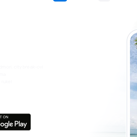
 putovanja lakše
ju
dmori, city break-ovi
ama
 ruke!