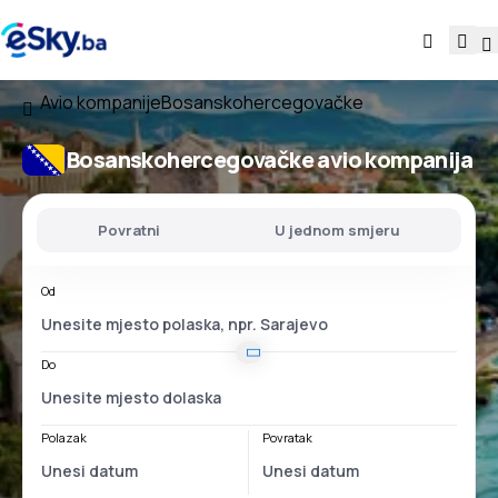
Avio kompanije
Bosanskohercegovačke
Bosanskohercegovačke avio kompanija
Povratni
U jednom smjeru
Od
Do
Polazak
Povratak