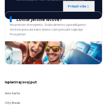
Prikaži više
Lovite jeftine letove?
Na pravom ste mjestu. Svakodnevno upoređujemo
stotine ponuda kako bismo vam ponudili najbolje.
Provjerite!
Isplaniraj svoj put
Avio Karte
City Break