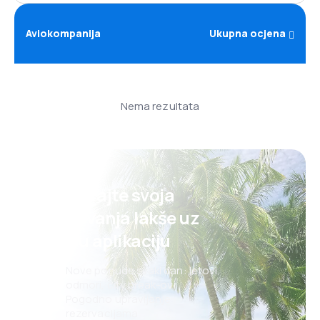
Aviokompanija
Ukupna ocjena
Nema rezultata
Planirajte svoja
putovanja lakše uz
našu aplikaciju
Nove ponude svaki dan: letovi,
odmori, city break-ovi
Pogodno upravljanje
rezervacijama