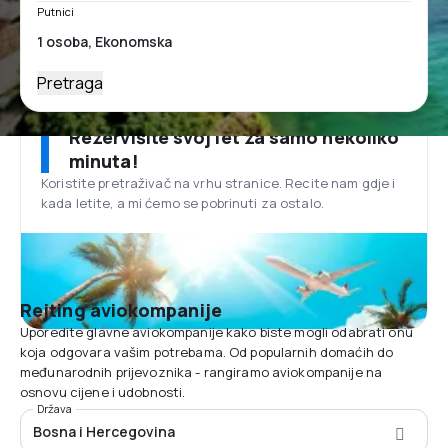
Putnici
Pretraga
Rezervišite svoj let za samo nekoliko
minuta!
Koristite pretraživač na vrhu stranice. Recite nam gdje i
kada letite, a mi ćemo se pobrinuti za ostalo.
Rejting aviokompanije
Uporedite glavne aviokompanije kako biste mogli odabrati onu
koja odgovara vašim potrebama. Od popularnih domaćih do
međunarodnih prijevoznika - rangiramo aviokompanije na
osnovu cijene i udobnosti.
Država
Bosna i Hercegovina