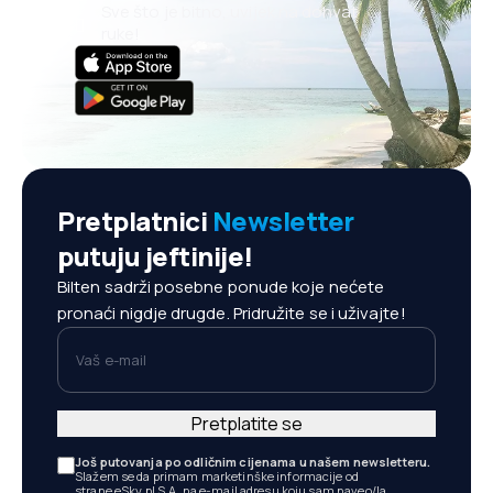
Sve što je bitno, uvijek na dohvat
ruke!
Pretplatnici
Newsletter
putuju jeftinije!
Bilten sadrži posebne ponude koje nećete
pronaći nigdje drugde. Pridružite se i uživajte!
Vaš e-mail
Pretplatite se
Još putovanja po odličnim cijenama u našem newsletteru.
Slažem se da primam marketinške informacije od
strane eSky.pl S.A. na e-mail adresu koju sam naveo/la.