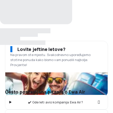
Lovite jeftine letove?
Na pravom ste mjestu. Svakodnevno upoređujemo
stotine ponuda kako bismo vam ponudili najbolje.
Provjerite!
Često postavljana pitanja o Ewa Air
✔️ Gde leti avio kompanija Ewa Air?