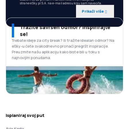
strane eSky.pl S.A. na e-mail adresu koju sam naveo/la.
Prikaži više
Tražite savršen odmor? Inspirirajte
se!
Trebate ideje za city break? Ili tražite idealan odmor? Na
eSky-u ćete svakodnevno pronaći pregršt inspiracije.
Preuzmite našu aplikaciju kako biste bili u toku s
najnovijim ponudama.
Isplaniraj svoj put
Avio Karte