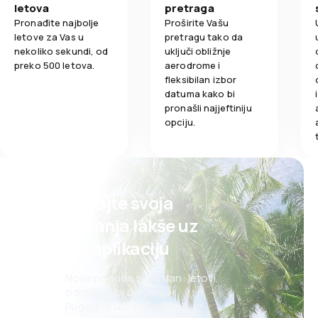
letova
pretraga
Pronađite najbolje
Proširite Vašu
letove za Vas u
pretragu tako da
nekoliko sekundi, od
uključi obližnje
preko 500 letova.
aerodrome i
fleksibilan izbor
datuma kako bi
pronašli najjeftiniju
opciju.
Planirajte svoja
putovanja lakše uz
našu aplikaciju
Nove ponude svaki dan: letovi,
odmori, city break-ovi
Pogodno upravljanje