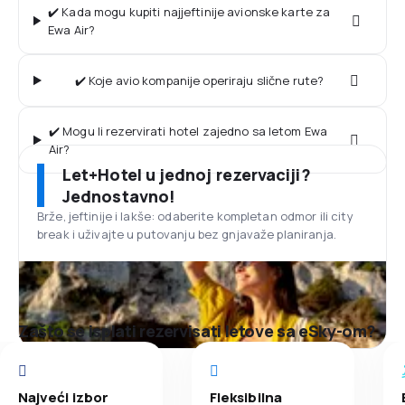
✔️ Kada mogu kupiti najjeftinije avionske karte za
Ewa Air?
✔️ Koje avio kompanije operiraju slične rute?
✔️ Mogu li rezervirati hotel zajedno sa letom Ewa
Air?
Let+Hotel u jednoj rezervaciji?
Jednostavno!
Brže, jeftinije i lakše: odaberite kompletan odmor ili city
break i uživajte u putovanju bez gnjavaže planiranja.
Zašto se isplati rezervisati letove sa eSky-om?
Najveći izbor
Fleksibilna