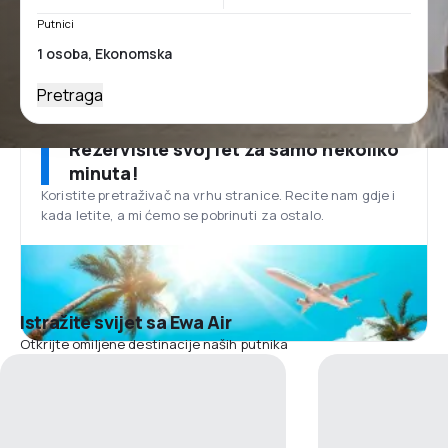
Putnici
Pretraga
Rezervišite svoj let za samo nekoliko
minuta!
Koristite pretraživač na vrhu stranice. Recite nam gdje i
kada letite, a mi ćemo se pobrinuti za ostalo.
Istražite svijet sa Ewa Air
Otkrijte omiljene destinacije naših putnika