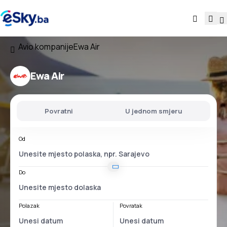
Avio kompanije
Ewa Air
Ewa Air
Povratni
U jednom smjeru
Od
Do
Polazak
Povratak