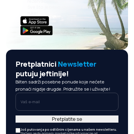
rezervacijama
Sve što je bitno, uvijek na dohvat
ruke!
Pretplatnici
Newsletter
putuju jeftinije!
Bilten sadrži posebne ponude koje nećete
pronaći nigdje drugde. Pridružite se i uživajte!
Vaš e-mail
Pretplatite se
Još putovanja po odličnim cijenama u našem newsletteru.
Slažem se da primam marketinške informacije od