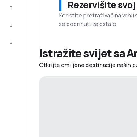
Rezervišite svoj
Dovršite
putovanje
Koristite pretraživač na vrhu 
se pobrinuti za ostalo.
Inspiracija
i savjeti
Korisnička
usluga
Istražite svijet sa
Otkrijte omiljene destinacije naših p