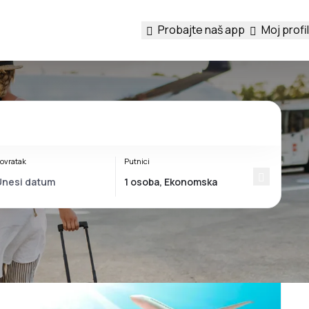
Probajte naš app
Moj profil
ovratak
Putnici