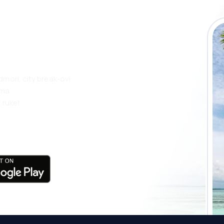
 putovanja lakše
ju
dmori, city break-ovi
ama
 ruke!