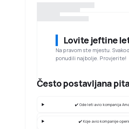
Lovite jeftine l
Na pravom ste mjestu. Svako
ponudili najbolje. Provjerite!
Često postavljana pi
✔️ Gde leti avio kompanija A
✔️ Koje avio kompanije operi