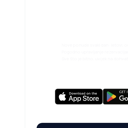
Planirajte svoja
uz našu aplikaci
Nove ponude svaki dan: letovi, o
Pogodno upravljanje rezervacij
Sve što je bitno, uvijek na dohvat