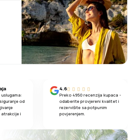
aja
4.6
m uslugama:
Preko 4950 recenzija kupaca -
siguranje od
odaberite provjereni kvalitet i
jivanje
rezervišite sa potpunim
atrakcije i
povjerenjem.