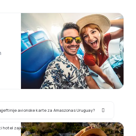
m
ajjeftinije avionske karte za Amaszonas Uruguay?
rati hotel zajedno sa letom Amaszonas Uruguay?