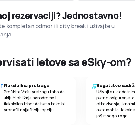
noj rezervaciji? Jednostavno!
ite kompletan odmor ili city break i uživajte u
anja.
zervisati letove sa eSky-om?
Fleksibilna pretraga
Bogatstvo sadrž
Proširite Vašu pretragu tako da
Uživajte u dodatni
uključi obližnje aerodrome i
putno osiguranje, o
fleksibilan izbor datuma kako bi
otkazivanja, iznajml
pronašli najjeftiniju opciju.
automobila, lokalne 
još mnogo toga.