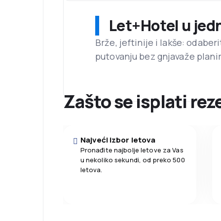
Let+Hotel u jed
Brže, jeftinije i lakše: odaber
putovanju bez gnjavaže planir
Zašto se isplati re
Najveći izbor letova
Pronađite najbolje letove za Vas
u nekoliko sekundi, od preko 500
letova.