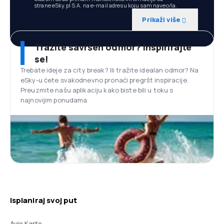
strane eSky.pl S.A. na e-mail adresu koju sam naveo/la.
Prikaži više
Tražite savršen odmor? Inspirirajte
se!
Trebate ideje za city break? Ili tražite idealan odmor? Na
eSky-u ćete svakodnevno pronaći pregršt inspiracije.
Preuzmite našu aplikaciju kako biste bili u toku s
najnovijim ponudama.
Isplaniraj svoj put
Avio Karte