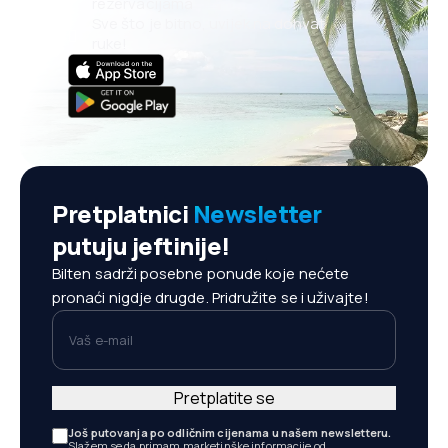
rezervacijama
Sve što je bitno, uvijek na dohvat
ruke!
Pretplatnici
Newsletter
putuju jeftinije!
Bilten sadrži posebne ponude koje nećete
pronaći nigdje drugde. Pridružite se i uživajte!
Vaš e-mail
Pretplatite se
Još putovanja po odličnim cijenama u našem newsletteru.
Slažem se da primam marketinške informacije od