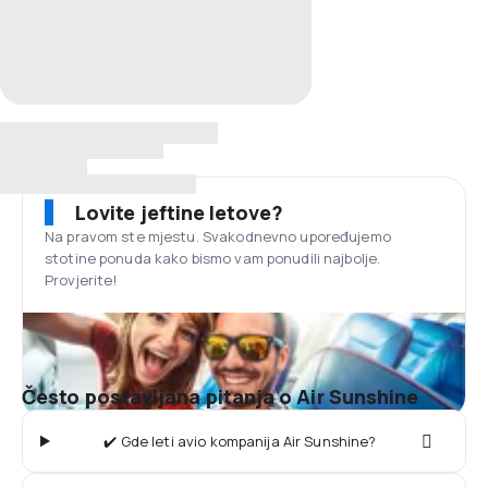
Lovite jeftine letove?
Na pravom ste mjestu. Svakodnevno upoređujemo
stotine ponuda kako bismo vam ponudili najbolje.
Provjerite!
Često postavljana pitanja o Air Sunshine
✔️ Gde leti avio kompanija Air Sunshine?