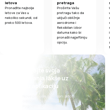
letova
pretraga
Pronađite najbolje
Proširite Vašu
letove za Vas u
pretragu tako da
nekoliko sekundi, od
uključi obližnje
preko 500 letova.
aerodrome i
fleksibilan izbor
datuma kako bi
pronašli najjeftiniju
opciju.
Planirajte svoja
putovanja lakše uz
našu aplikaciju
Nove ponude svaki dan: letovi,
odmori, city break-ovi
Pogodno upravljanje