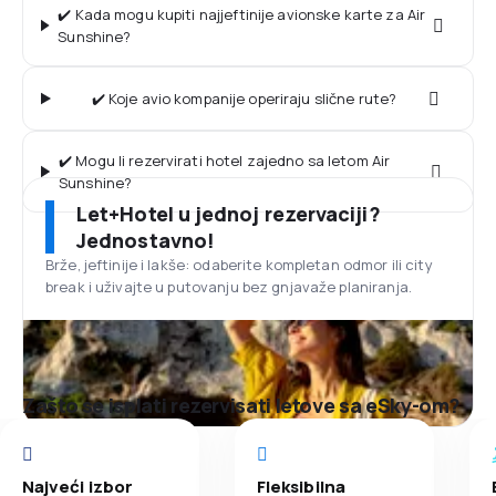
✔️ Kada mogu kupiti najjeftinije avionske karte za Air
Sunshine?
✔️ Koje avio kompanije operiraju slične rute?
✔️ Mogu li rezervirati hotel zajedno sa letom Air
Sunshine?
Let+Hotel u jednoj rezervaciji?
Jednostavno!
Brže, jeftinije i lakše: odaberite kompletan odmor ili city
break i uživajte u putovanju bez gnjavaže planiranja.
Zašto se isplati rezervisati letove sa eSky-om?
Najveći izbor
Fleksibilna