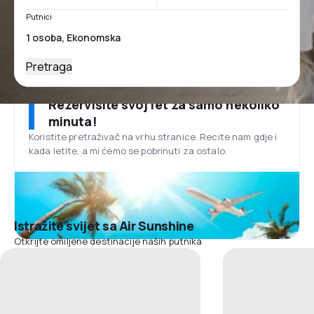
Putnici
Pretraga
Rezervišite svoj let za samo nekoliko
minuta!
Koristite pretraživač na vrhu stranice. Recite nam gdje i
kada letite, a mi ćemo se pobrinuti za ostalo.
Istražite svijet sa Air Sunshine
Otkrijte omiljene destinacije naših putnika