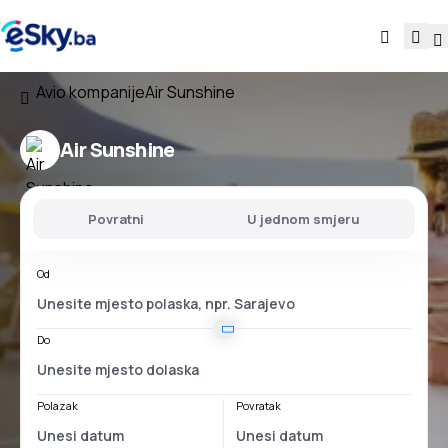
Avio kompanije
Air Sunshine
Air Sunshine
Povratni
U jednom smjeru
Od
Do
Polazak
Povratak