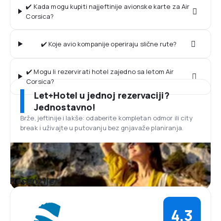
✔️ Kada mogu kupiti najjeftinije avionske karte za Air
Corsica?
✔️ Koje avio kompanije operiraju slične rute?
✔️ Mogu li rezervirati hotel zajedno sa letom Air
Corsica?
Let+Hotel u jednoj rezervaciji?
Jednostavno!
Brže, jeftinije i lakše: odaberite kompletan odmor ili city
break i uživajte u putovanju bez gnjavaže planiranja.
Recenzije
4,3