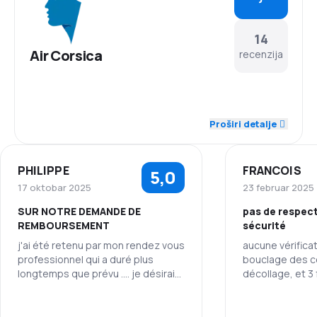
14
Air Corsica
recenzija
4,7
Osoblje
Proširi detalje
4,2
Tačnost
PHILIPPE
FRANCOIS
5,0
4,1
Mreža letova
17 oktobar 2025
23 februar 2025
SUR NOTRE DEMANDE DE
pas de respect
4,4
Cijene karata
REMBOURSEMENT
sécurité
j'ai été retenu par mon rendez vous
aucune vérificat
4,1
Udobnost putovanja
professionnel qui a duré plus
bouclage des c
longtemps que prévu .... je désirai
décollage, et 3 
4,7
reporter mon vol retour et cela a
l'atterrissage.
Prevoz prtljaga
été impossible sur votre site ;.... j'ai
donc acheté un billet directement