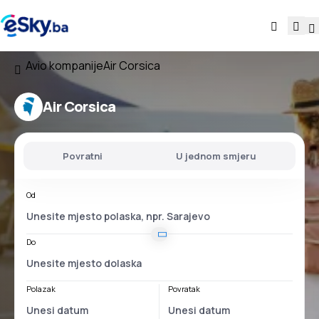
Avio kompanije
Air Corsica
Air Corsica
Povratni
U jednom smjeru
Od
Do
Polazak
Povratak