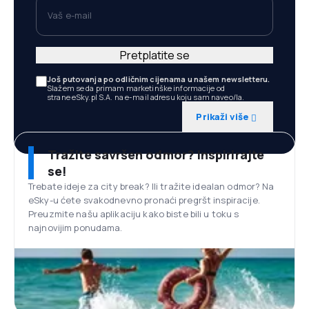
Vaš e-mail
Pretplatite se
Još putovanja po odličnim cijenama u našem newsletteru.
Slažem se da primam marketinške informacije od
strane eSky.pl S.A. na e-mail adresu koju sam naveo/la.
Prikaži više
Tražite savršen odmor? Inspirirajte
se!
Trebate ideje za city break? Ili tražite idealan odmor? Na
eSky-u ćete svakodnevno pronaći pregršt inspiracije.
Preuzmite našu aplikaciju kako biste bili u toku s
najnovijim ponudama.