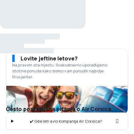
Lovite jeftine letove?
Na pravom ste mjestu. Svakodnevno upoređujemo
stotine ponuda kako bismo vam ponudili najbolje.
Provjerite!
Često postavljana pitanja o Air Corsica
✔️ Gde leti avio kompanija Air Corsica?