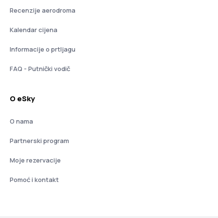
Recenzije aerodroma
Kalendar cijena
Informacije o prtljagu
FAQ - Putnički vodič
O eSky
O nama
Partnerski program
Moje rezervacije
Pomoć i kontakt