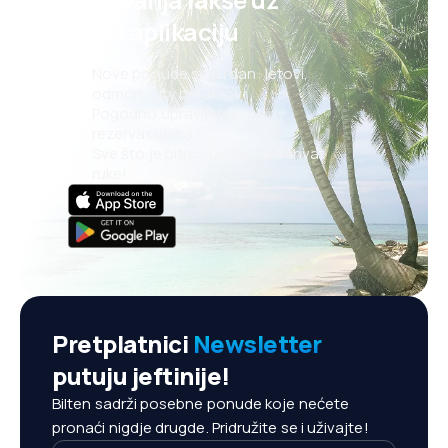
našu aplikaciju
Nove ponude svaki dan: letovi,
odmori, city break-ovi
Pogodno upravljanje
rezervacijama
Sve što je bitno, uvijek na dohvat
ruke!
Pretplatnici
Newsletter
putuju jeftinije!
Bilten sadrži posebne ponude koje nećete
pronaći nigdje drugde. Pridružite se i uživajte!