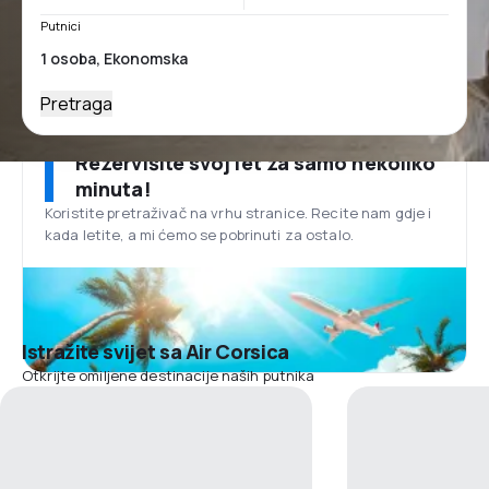
Putnici
Pretraga
Rezervišite svoj let za samo nekoliko
minuta!
Koristite pretraživač na vrhu stranice. Recite nam gdje i
kada letite, a mi ćemo se pobrinuti za ostalo.
Istražite svijet sa Air Corsica
Otkrijte omiljene destinacije naših putnika